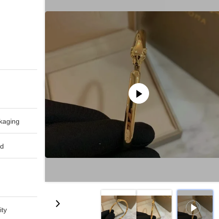
aging:
d:
ty: