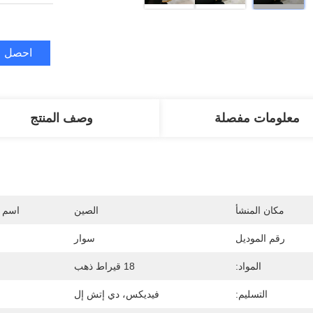
احصل ع
معلومات مفصلة
وصف المنتج
مكان المنشأ
الصين
اسم ا
رقم الموديل
سوار
المواد:
18 قيراط ذهب
التسليم:
فيديكس، دي إتش إل