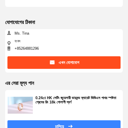
ডায়মন্ড ওয়াচ ব্রেসলেট
১৮ ক্যারেট সোনার কানের দুল
যোগাযোগের ঠিকানা
১৮ কিলোগ্রাম সোনার ব্রাশ
Ms. Tina
১৮ কিলোমিটার জুয়েলারী সেট
হংকং
+85264881296
১৪ কে ডায়মন্ড ব্রেসলেট
১৪ ক্যারেট সোনার রিং
এখন যোগাযোগ
14CT সোনার কব্জি
এর সেরা মূল্য পান
১৪ কিলোগ্রাম সোনার মালা
কাস্টম প্ল্যাটিনাম জুয়েলারী
0.24ct HK সেটিং জুয়েলারী ডায়মন্ড ক্যারেট ভিভিএস পাথর স্পষ্টতা
প্রেমের রিং 18k গোলাপী স্বর্ণ
চালিয়ে