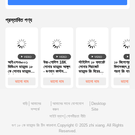
প্রস্তাবিত পণ্য
আইএসও৯০০১
উচ্চ-পোলিশ 18K
স্টাইলিশ ১৮ ক্যারেট
১৮ কিলোগ্রাম স্ব
ভিভিএস ডায়মন্ড ১৮
সোনার ডায়মন্ড আঙ্গুল
সোনার পিয়াজেট
বিলাসবহুল ব্র্যান্ড
কে সোনার ডায়মন্ড
- গুণমান কাস্টম
ডায়মন্ড রিং বিয়ের
গয়না রিং যার মধ
রিং বিলাসবহুল গয়না
জুয়েলারী
জন্য / এনগেজমেন্টের
১৮ কিলোগ্রাম স
জন্য
স্বর্ণের দুটি লুপ 
ভালো দাম
ভালো দাম
ভালো দাম
ভালো দাম
একটি কালো সির
স্পাইরাল রয়েছ
বাড়ি
আমাদের
আমাদের সাথে যোগাযোগ
Desktop
সম্পর্কে
করুন
Site
সাইট ম্যাপ
গোপনীয়তা নীতি
গুণ
১৮ কে ডায়মন্ড রিং
চীন কারখানা.Copyright © 2025 zhi xiang. All Rights
Reserved.