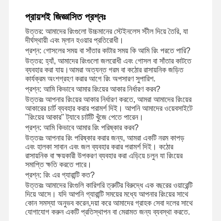
প্রায়শই জিজ্ঞাসিত প্রশ্নঃ
উত্তর: আমাদের রিংগুলো উচ্চমানের স্টেইনলেস স্টীল দিয়ে তৈরি, যা
কারখানা পরিদর্শন
গুণমান নিয়ন্ত্রণ
আমাদের সাথে
খবর
দীর্ঘস্থায়ী এবং ম্লান হওয়ার প্রতিরোধী।
যোগাযোগ
প্রশ্ন: গোসলের সময় বা সাঁতার কাটার সময় কি আমি রিং পরতে পারি?
উত্তর: হ্যাঁ, আমাদের রিংগুলো জলরোধী এবং গোসল বা সাঁতার কাটতে
ব্যবহার করা যায়।আমরা অত্যন্ত গরম বা কঠোর রাসায়নিক জড়িত
কার্যক্রম অংশগ্রহণ করার আগে রিং অপসারণ সুপারিশ.
প্রশ্ন: আমি কিভাবে আমার রিংয়ের আকার নির্ধারণ করব?
উত্তরঃ আপনার রিংয়ের আকার নির্ধারণ করতে, আমরা আমাদের রিংয়ের
মামলা
ব্লগ
একটি উদ্ধৃতি
আকারের চার্ট ব্যবহার করার পরামর্শ দিই। আপনি আমাদের ওয়েবসাইটে
অনুরোধ করুন
"রিংয়ের আকার" ট্যাবে চার্টটি খুঁজে পেতে পারেন।
প্রশ্ন: আমি কিভাবে আমার রিং পরিষ্কার করব?
উত্তরঃ আপনার রিং পরিষ্কার করার জন্য, আমরা একটি নরম কাপড়
১৮ কে ডায়মন্ড রিং
এবং হালকা সাবান এবং জল ব্যবহার করার পরামর্শ দিই। কঠোর
রাসায়নিক বা ক্ষয়কারী উপকরণ ব্যবহার করা এড়িয়ে চলুন যা রিংয়ের
১৮ কেটি সোনার আঙ্গুল
সমাপ্তি ক্ষতি করতে পারে।
প্রশ্ন: রিং এর গ্যারান্টি কত?
১৮ কিলোগ্রামের আস্তরণের নেকলেস
উত্তরঃ আমাদের রিংগুলি কারিগরি ত্রুটির বিরুদ্ধে এক বছরের ওয়ারেন্টি
দিয়ে আসে। যদি আপনি গ্যারান্টি সময়ের মধ্যে আপনার রিংয়ের সাথে
কোন সমস্যা অনুভব করেন,দয়া করে আমাদের গ্রাহক সেবা দলের সাথে
১৮ কিলোগ্রাম সোনার আঙুল
যোগাযোগ করুন একটি প্রতিস্থাপন বা মেরামত জন্য ব্যবস্থা করতে.