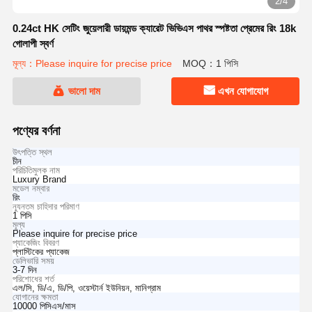
2/4
0.24ct HK সেটিং জুয়েলারী ডায়মন্ড ক্যারেট ভিভিএস পাথর স্পষ্টতা প্রেমের রিং 18k
গোলাপী স্বর্ণ
মূল্য：Please inquire for precise price
MOQ：1 পিসি
ভালো দাম
এখন যোগাযোগ
পণ্যের বর্ণনা
উৎপত্তি স্থল
চীন
পরিচিতিমুলক নাম
Luxury Brand
মডেল নম্বার
রিং
ন্যূনতম চাহিদার পরিমাণ
1 পিসি
মূল্য
Please inquire for precise price
প্যাকেজিং বিবরণ
প্লাস্টিকের প্যাকেজ
ডেলিভারি সময়
3-7 দিন
পরিশোধের শর্ত
এল/সি, ডি/এ, ডি/পি, ওয়েস্টার্ন ইউনিয়ন, মানিগ্রাম
যোগানের ক্ষমতা
10000 পিসিএস/মাস