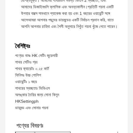
বৈশিষ্ট্যযুক্ত। আমাদের পাথরগুলি সমস্ত ভিএস 2 স্বচ্ছতা, এবং
আমাদের ডিজাইনগুলি ক্লাসিক এবং অনন্তকালীন।প্রতিটি গয়না একটি
উপহার বাক্সে সাবধানে প্যাকেজ করা হয় এবং 1 বছরের ওয়ারেন্টি সঙ্গে
আসেআমরা আপনার পছন্দের ডায়মন্ডের একটি নির্বাচন প্রদান করি, যাতে
আপনি আপনার চাহিদা এবং শৈলী অনুসারে নিখুঁত গয়না খুঁজে পেতে পারেন।
বৈশিষ্ট্যঃ
পণ্যের নামঃ HK সেটিং জুয়েলারী
পাথর সেটিংঃ প্রং
পাথর ক্যারেটঃ ০.২৫ কার্ট
ফিনিসঃ উচ্চ পোলিশ
ওয়ারেন্টিঃ ১ বছর
পাথরের স্বচ্ছতাঃ ভিভিএস
অলঙ্কার তৈরির জন্য সোনা কিনুন
HKSettingph
ডায়মন্ড এবং সোনার গয়না
পণ্যের বিবরণঃ