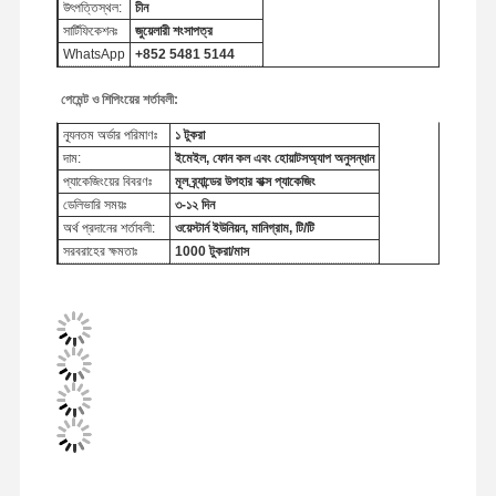
উৎপত্তিস্থল:
চীন
সার্টিফিকেশনঃ
জুয়েলারী শংসাপত্র
WhatsApp
+852 5481 5144
পেমেন্ট ও শিপিংয়ের শর্তাবলী:
ন্যূনতম অর্ডার পরিমাণঃ
১ টুকরা
দাম:
ইমেইল, ফোন কল এবং হোয়াটসঅ্যাপ অনুসন্ধান
প্যাকেজিংয়ের বিবরণঃ
মূল ব্র্যান্ডের উপহার বাক্স প্যাকেজিং
ডেলিভারি সময়ঃ
৩-১২ দিন
অর্থ প্রদানের শর্তাবলী:
ওয়েস্টার্ন ইউনিয়ন, মানিগ্রাম, টি/টি
সরবরাহের ক্ষমতাঃ
1000 টুকরা/মাস
বাড়ি
পণ্য
ভিডিও
আমাদের সম্বন্ধে