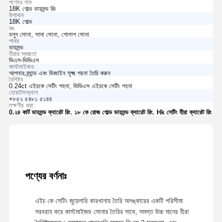
পণ্যের নাম
18K গোল্ড ডায়মন্ড রিং
উপাদান
18K গোল্ড
রঙ
হলুদ সোনা, সাদা সোনা, গোলাপ সোনা
পাথর
ডায়মন্ড
হীরার স্বচ্ছতা
ভিএস-ভিভিএস
কাস্টমাইজড
আপনার ব্র্যান্ড এবং ডিজাইন সূক্ষ্ম গয়না তৈরি করুন
বৈশিষ্ট্য
0.24ct এইচকে সেটিং গহনা, ভিভিএস এইচকে সেটিং গহনা
হোয়াটসঅ্যাপ
+৮৫২ ৫৪৮১ ৫১৪৪
লক্ষণীয় করা:
,
,
0.২৪ কার্ট ডায়মন্ড ক্যারেট রিং
১৮ কে রোজ গোল্ড ডায়মন্ড ক্যারেট রিং
Hk সেটিং হীরা ক্যারেট রিং
পণ্যের বর্ণনাঃ
এইচ কে সেটিং জুয়েলারি কারখানায় তৈরি অলঙ্কারের একটি পরিসীমা
সরবরাহ করে কাস্টমাইজড সোনার তৈরির সাথে, সমস্ত উচ্চ মানের হীরা