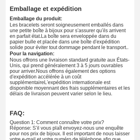
Emballage et expédition
Des boucles d'oreilles en or de 18 carats
Emballage du produit:
Les bracelets seront soigneusement emballés dans
Broche en or de 18 carats
une petite boîte à bijoux pour s'assurer qu'ils arrivent
en parfait état.La boîte sera enveloppée dans du
Un ensemble de bijoux de 18K
papier bulle et placée dans une boîte d'expédition
solide pour éviter tout dommage pendant le transport..
Un bracelet en diamant de 14K
Pour la navigation:
Nous offrons une livraison standard gratuite aux États-
Une bague en or de 14 carats
Unis, qui prend généralement 3 à 5 jours ouvrables
pour arriver.Nous offrons également des options
d'expédition accélérée à un coût
Bracelet en or 14CT
supplémentaireL'expédition internationale est
disponible moyennant des frais supplémentaires et les
Collier plaqué en or 14K
délais de livraison peuvent varier selon le lieu.
bijoux en platine sur mesure
FAQ:
Question 1: Comment connaître votre prix?
Réponse: S'il vous plaît envoyez-nous une enquête
pour nos prix de bijoux. Il est important de nous laisser
votre e-mail et votre numéro de téléphone afin que