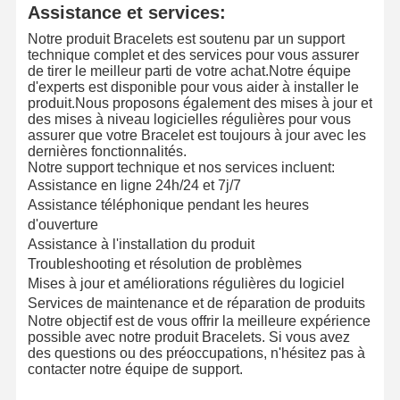
Assistance et services:
Notre produit Bracelets est soutenu par un support
technique complet et des services pour vous assurer
Visite De
Contrôle De
Nous
Nouvelles
de tirer le meilleur parti de votre achat.Notre équipe
L'usine
La Qualité
Contacter
d'experts est disponible pour vous aider à installer le
produit.Nous proposons également des mises à jour et
des mises à niveau logicielles régulières pour vous
assurer que votre Bracelet est toujours à jour avec les
dernières fonctionnalités.
Notre support technique et nos services incluent:
Les Affaires
Le Blog
Demandez
Assistance en ligne 24h/24 et 7j/7
Un Devis
Assistance téléphonique pendant les heures
d'ouverture
Assistance à l'installation du produit
Des anneaux de diamants 18K
Troubleshooting et résolution de problèmes
Mises à jour et améliorations régulières du logiciel
Un bracelet en or 18KT
Services de maintenance et de réparation de produits
Notre objectif est de vous offrir la meilleure expérience
Collier de pendentif de 18K
possible avec notre produit Bracelets. Si vous avez
des questions ou des préoccupations, n'hésitez pas à
Des bracelets en or 18K
contacter notre équipe de support.
Bracelet de montre au diamant