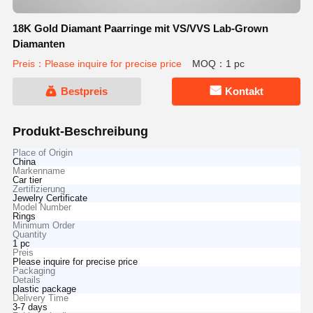
18K Gold Diamant Paarringe mit VS/VVS Lab-Grown
Diamanten
Preis：Please inquire for precise price
MOQ：1 pc
Bestpreis
Kontakt
Produkt-Beschreibung
Place of Origin
China
Markenname
Car tier
Zertifizierung
Jewelry Certificate
Model Number
Rings
Minimum Order
Quantity
1 pc
Preis
Please inquire for precise price
Packaging
Details
plastic package
Delivery Time
3-7 days