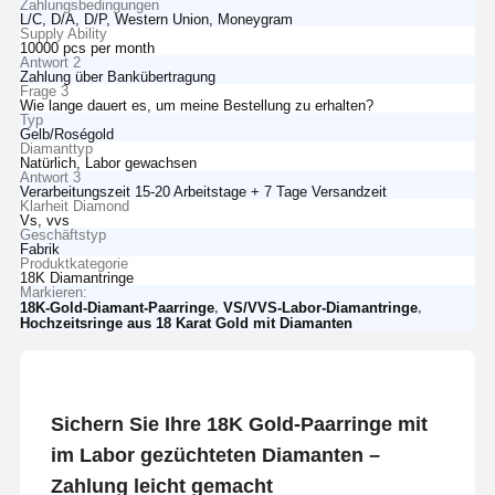
Zahlungsbedingungen
L/C, D/A, D/P, Western Union, Moneygram
Supply Ability
10000 pcs per month
Antwort 2
Zahlung über Bankübertragung
Frage 3
Wie lange dauert es, um meine Bestellung zu erhalten?
Typ
Gelb/Roségold
Diamanttyp
Natürlich, Labor gewachsen
Antwort 3
Verarbeitungszeit 15-20 Arbeitstage + 7 Tage Versandzeit
Klarheit Diamond
Vs, vvs
Geschäftstyp
Fabrik
Produktkategorie
18K Diamantringe
Markieren:
,
,
18K-Gold-Diamant-Paarringe
VS/VVS-Labor-Diamantringe
Hochzeitsringe aus 18 Karat Gold mit Diamanten
Sichern Sie Ihre 18K Gold-Paarringe mit
im Labor gezüchteten Diamanten –
Zahlung leicht gemacht