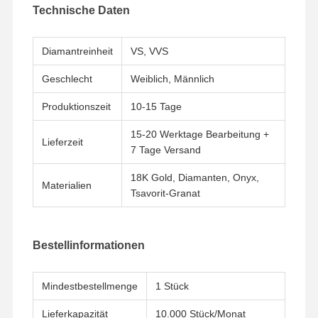
Technische Daten
18 Karat Gold-Ohrringe
18K Gold Brosche
Diamantreinheit
VS, VVS
18K Schmuckstücke
Geschlecht
Weiblich, Männlich
14K Diamant-Armband
Produktionszeit
10-15 Tage
15-20 Werktage Bearbeitung +
14 Karat Goldring
Lieferzeit
7 Tage Versand
14CT-Gold-Armband
18K Gold, Diamanten, Onyx,
Materialien
Tsavorit-Granat
14K-Goldplattierte Halskette
Platin-Schmuck auf Maß
Bestellinformationen
Mindestbestellmenge
1 Stück
Lieferkapazität
10.000 Stück/Monat