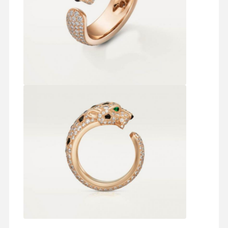
Werksbesicht
Qualitätskont
Kontakt Mit
Neuigkeiten
Igung
Rolle
Uns
Rechtssache
Blog
Bitte Um Ein
N
Angebot
18K Diamantringe
18KT-Gold-Armband
18K Anhänger Halskette
18K-Gold-Armbänder
Diamant Uhren Armband