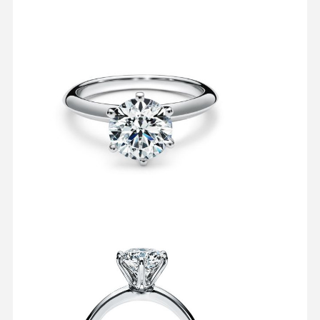
कारखाने का दौरा
गुणवत्ता नियंत्रण
हमसे संपर्क करें
समाचार
मामले
ब्लॉग
उद्धरण मांगें
18K हीरे के छल्ले
18 केटी स्वर्ण कंगन
18K लटकन हार
18K स्वर्ण कंगन
हीरा घड़ी कंगन
18 कैरेट सोने की बालियां