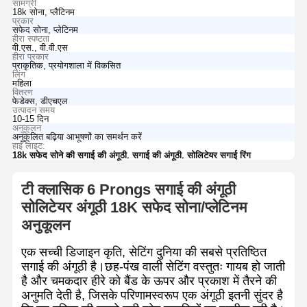
सामग्री
18k सोना, प्लैटिनम
प्रकार
सफेद सोना, प्लेटिनम
हीरा स्पष्टता
वी.एस., वी.वी.एस
हीरा प्रकार
प्राकृतिक, प्रयोगशाला में विकसित
लिंग
महिला
वितरण
फेडेक्स, डीएचएल
उत्पादन समय
10-15 दिन
अनुकूलन
अनुकूलित बढ़िया आभूषणों का समर्थन करें
हाई लाइट:
,
,
18k सफेद सोने की सगाई की अंगूठी
सगाई की अंगूठी
सोलिटेयर सगाई रिंग
टी क्लासिक 6 Prongs सगाई की अंगूठी
सोलिटेयर अंगूठी 18K सफेद सोना/प्लेटिनम
अनुकूलन
एक सच्ची डिजाइन कृति, सेटिंग दुनिया की सबसे प्रतिष्ठित
सगाई की अंगूठी है।छह-पंख वाली सेटिंग वस्तुतः गायब हो जाती
है और चमकदार हीरे को बैंड के ऊपर और प्रकाश में तैरने की
अनुमति देती है, जिसके परिणामस्वरूप एक अंगूठी इतनी सुंदर है