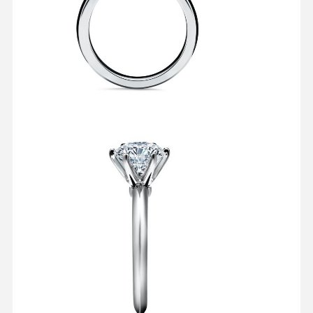
18K सोने का ब्रश
18K आभूषण सेट
14K डायमंड बंगला
14 कैरेट सोने की अंगूठी
14CT स्वर्ण कंगन
14K सोने से मढ़वा हुआ हार
अनुकूलित प्लैटिनम आभूषण