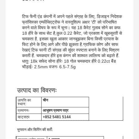
टिफ फैनी एंड कंपनी में अपने पहले संग्रह के लिए, डिजाइन निदेशक
फ्रांसिस्का एम्फीथिएट्रोफ ने वास्तुशिल्प अक्षर 'टी' को परिभाषित
करने वाले विषय के रूप में चुना। यह 18 कैरेट गुलाब सोने का कफ
18 हीरे के साथ सेट है,कुल 0.22 कैरेट, जो प्रकाश में खूबसूरती से
चमकता है. इसका खुला आकार जानबूझकर बिना किसी प्रयास के
फिट होने के लिए आगे और पीछे झुकता है.ग्राफिक कोण और साफ
रेखाएं टिफ फानी टी संग्रह की सुंदर स्पष्टता बनाने के लिए मिश्रण
करती हैं. चमकदार हीरे इस कंगन की शाश्वत लालित्य को बढ़ाते हैं.
धातुः 18k सफेद सोना हीरेः 18 गोल चमकदार हीरे 0.22ct बैंड
चौड़ाईः 2.5mm वजनः 6.5-7.5g
उत्पाद का विवरणः
उत्पत्ति का
चीन
स्थान:
प्रमाणनः
आभूषण प्रमाण पत्र
व्हाट्सएप
+852 5481 5144
भुगतान और शिपिंग की शर्तें: