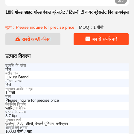
2/3
18K गोल्ड व्हाइट गोल्ड एंकल ब्रेसलेट / टिफ़नी टी वायर ब्रेसलेट विद डायमंड्स
मूल्य：Please inquire for precise price
MOQ：1 पीसी
सबसे अच्छी कीमत
अब से संपर्क करें
उत्पाद विवरण
उत्पत्ति के प्लेस
चीन
ब्रांड नाम
Luxury Brand
मॉडल संख्या
रिंगों
न्यूनतम आदेश मात्रा
1 पीसी
मूल्य
Please inquire for precise price
पैकेजिंग विवरण
प्लास्टिक पैकेज
प्रसव के समय
3-7 दिन
भुगतान शर्तें
एल/सी, डी/ए, डी/पी, वेस्टर्न यूनियन, मनीग्राम
आपूर्ति की क्षमता
10000 पीसी / माह