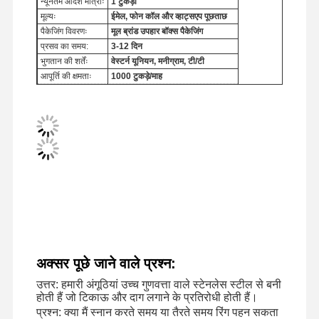
न्यूनतम आदेश मात्राः
1 टुकड़ा
मूल्यः
ईमेल, फोन कॉल और व्हाट्सएप पूछताछ
पैकेजिंग विवरणः
मूल ब्रांड उपहार बॉक्स पैकेजिंग
प्रसव का समय:
3-12 दिन
भुगतान की शर्तेंः
वेस्टर्न यूनियन, मनीग्राम, टी/टी
आपूर्ति की क्षमताः
1000 टुकड़े/माह
अक्सर पूछे जाने वाले प्रश्न:
घर
उत्पाद
वीडियो
हमारे बारे में
उत्तर: हमारी अंगूठियां उच्च गुणवत्ता वाले स्टेनलेस स्टील से बनी
होती हैं जो टिकाऊ और दाग लगाने के प्रतिरोधी होती हैं।
प्रश्न: क्या मैं स्नान करते समय या तैरते समय रिंग पहन सकता