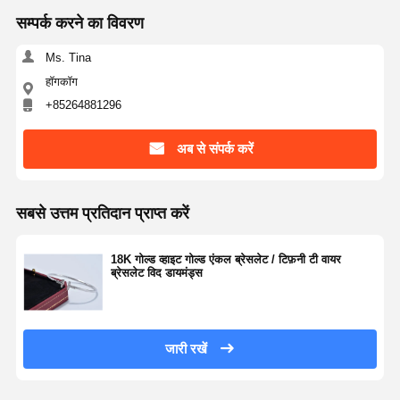
18 कैरेट सोने की बालियां
सम्पर्क करने का विवरण
18K सोने का ब्रश
Ms. Tina
18K आभूषण सेट
हॉगकॉग
+85264881296
14K डायमंड बंगला
अब से संपर्क करें
14 कैरेट सोने की अंगूठी
14CT स्वर्ण कंगन
सबसे उत्तम प्रतिदान प्राप्त करें
14K सोने से मढ़वा हुआ हार
18K गोल्ड व्हाइट गोल्ड एंकल ब्रेसलेट / टिफ़नी टी वायर
अनुकूलित प्लैटिनम आभूषण
ब्रेसलेट विद डायमंड्स
जारी रखें