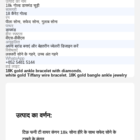
उत्पाद का नाम
18k गोल्ड डायमंड चूड़ी
सामग्री
18 कैरेट गोल्ड
रंग
पीला सोना, सफेद सोना, गुलाब सोना
पत्थर
डायमंड
हीरा स्पष्टता
वीएस-वीवीएस
अनुकूलित
अपना ब्रांड बनाएं और बेहतरीन ज्वेलरी डिजाइन करें
विशेषताएं
लक्जरी सोने के गहने, उच्च अंत गहने
WhatsApp
+852 5481 5144
हाई लाइट:
,
18K gold ankle bracelet with diamonds
,
white gold Tiffany wire bracelet
18K gold bangle ankle jewelry
उत्पाद का वर्णन:
टिफ़ फनी टी वायर कंगन 18k सोना हीरे के साथ सफेद सोने के
टखने के कंगन