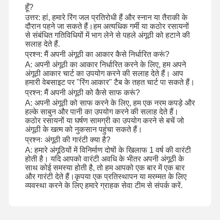
हूँ?
उत्तर: हां, हमारे रिंग जल प्रतिरोधी हैं और स्नान या तैराकी के
दौरान पहने जा सकते हैं।हम अत्यधिक गर्मी या कठोर रसायनों
कारखाने का दौरा
गुणवत्ता नियंत्रण
हमसे संपर्क करें
समाचार
से संबंधित गतिविधियों में भाग लेने से पहले अंगूठी को हटाने की
सलाह देते हैं.
प्रश्न: मैं अपनी अंगूठी का आकार कैसे निर्धारित करूं?
A: अपनी अंगूठी का आकार निर्धारित करने के लिए, हम अपने
अंगूठी आकार चार्ट का उपयोग करने की सलाह देते हैं। आप
हमारी वेबसाइट पर "रिंग आकार" टैब के तहत चार्ट पा सकते हैं।
मामले
ब्लॉग
उद्धरण मांगें
प्रश्न: मैं अपनी अंगूठी को कैसे साफ करूं?
A: अपनी अंगूठी को साफ करने के लिए, हम एक नरम कपड़े और
हल्के साबुन और पानी का उपयोग करने की सलाह देते हैं।
कठोर रसायनों या घर्षण सामग्री का उपयोग करने से बचें जो
18K हीरे के छल्ले
अंगूठी के खत्म को नुकसान पहुंचा सकते हैं।
प्रश्नः अंगूठी की गारंटी क्या है?
18 केटी स्वर्ण कंगन
A: हमारे अंगूठियों में विनिर्माण दोषों के खिलाफ 1 वर्ष की वारंटी
होती है। यदि आपको वारंटी अवधि के भीतर अपनी अंगूठी के
18K लटकन हार
साथ कोई समस्या होती है, तो हम आपको एक बार में एक बार
और गारंटी देते हैं।कृपया एक प्रतिस्थापन या मरम्मत के लिए
18K स्वर्ण कंगन
व्यवस्था करने के लिए हमारे ग्राहक सेवा टीम से संपर्क करें.
हीरा घड़ी कंगन