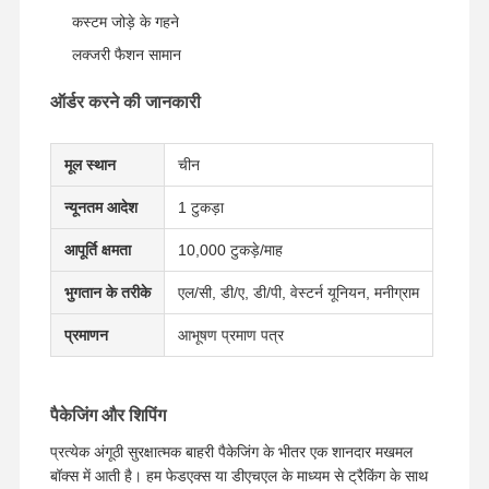
कस्टम जोड़े के गहने
लक्जरी फैशन सामान
कारखाने का दौरा
गुणवत्ता नियंत्रण
हमसे संपर्क करें
समाचार
ऑर्डर करने की जानकारी
मूल स्थान
चीन
मामले
ब्लॉग
उद्धरण मांगें
न्यूनतम आदेश
1 टुकड़ा
आपूर्ति क्षमता
10,000 टुकड़े/माह
18K हीरे के छल्ले
भुगतान के तरीके
एल/सी, डी/ए, डी/पी, वेस्टर्न यूनियन, मनीग्राम
18 केटी स्वर्ण कंगन
प्रमाणन
आभूषण प्रमाण पत्र
18K लटकन हार
18K स्वर्ण कंगन
पैकेजिंग और शिपिंग
हीरा घड़ी कंगन
प्रत्येक अंगूठी सुरक्षात्मक बाहरी पैकेजिंग के भीतर एक शानदार मखमल
बॉक्स में आती है। हम फेडएक्स या डीएचएल के माध्यम से ट्रैकिंग के साथ
18 कैरेट सोने की बालियां