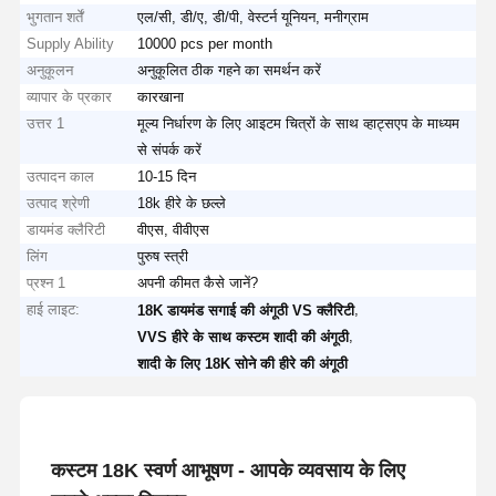
भुगतान शर्तें
एल/सी, डी/ए, डी/पी, वेस्टर्न यूनियन, मनीग्राम
Supply Ability
10000 pcs per month
अनुकूलन
अनुकूलित ठीक गहने का समर्थन करें
व्यापार के प्रकार
कारखाना
उत्तर 1
मूल्य निर्धारण के लिए आइटम चित्रों के साथ व्हाट्सएप के माध्यम
से संपर्क करें
उत्पादन काल
10-15 दिन
उत्पाद श्रेणी
18k हीरे के छल्ले
डायमंड क्लैरिटी
वीएस, वीवीएस
लिंग
पुरुष स्त्री
प्रश्न 1
अपनी कीमत कैसे जानें?
हाई लाइट:
,
18K डायमंड सगाई की अंगूठी VS क्लैरिटी
,
VVS हीरे के साथ कस्टम शादी की अंगूठी
शादी के लिए 18K सोने की हीरे की अंगूठी
कस्टम 18K स्वर्ण आभूषण - आपके व्यवसाय के लिए