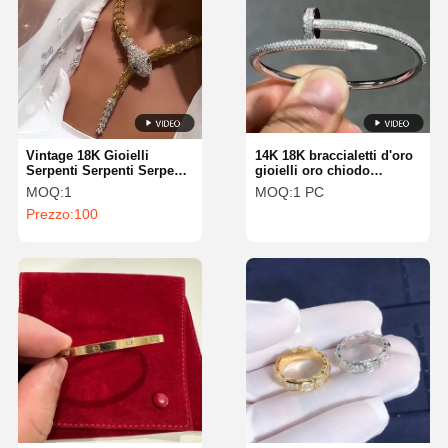
Vintage 18K Gioielli
14K 18K braccialetti d'oro
Serpenti Serpenti Serpenti
gioielli oro chiodo
Orecchini Pendenti
braccialetto braccialetto in
MOQ:
1
MOQ:
1 PC
Braccialetti Braccialetto
diamanti completamente
Prezzo:
100
pavimentati
Casa.
Prodotti
Video
Su Di Noi