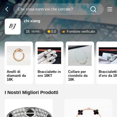
zhi xiang
16
5.0
Fornitore verificato
YEARS
Anelli di
Braccialetto in
Collare per
Braccialetti
diamanti da
oro 18KT
ciondolo da
d'oro da 1
18K
18K
I Nostri Migliori Prodotti