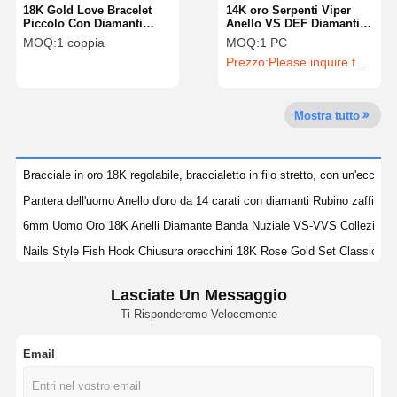
18K Gold Love Bracelet
14K oro Serpenti Viper
Piccolo Con Diamanti
Anello VS DEF Diamanti
Coltivati In Laboratorio
Per Donne AU585 ODM
MOQ:
1 coppia
MOQ:
1 PC
Forma Rotonda VS-VVS
Visita Della
Controllo
Contattaci
Notizie
Prezzo:
Please inquire for precise price
Collezione
Fabbrica
Della Qualità
Mostra tutto
Casi
Blog
Chiedi Un
Bracciale in oro 18K regolabile, braccialetto in filo stretto, con un'eccelle
Preventivo
Pantera dell'uomo Anello d'oro da 14 carati con diamanti Rubino zaffiro
6mm Uomo Oro 18K Anelli Diamante Banda Nuziale VS-VVS Collezione
Anelli di diamanti da 18K
Nails Style Fish Hook Chiusura orecchini 18K Rose Gold Set Classic St
Braccialetto in oro 18KT
Donne 18KT Rosa Oro Massello Braccialetto Braccialetto Gioielli Labora
Lasciate Un Messaggio
Serpente Anello Laboratorio Cresciuto Diamante 18K Anelli d'oro Gioielli 
Collare per ciondolo da 18K
Ti Risponderemo Velocemente
Ragazze 18K Gold Gioielli Magico Alhambra Collare Malachite Lungo Gioie
Braccialetti d'oro da 18K
Unisex giallo 18KT braccialetto d'oro Quattro foglie di trifoglio con diamant
Email
Ragazze Pave Love Necklace 18 carati Oro Giallo Laboratorio Cresciut
Braccialetto di orologio di diamante