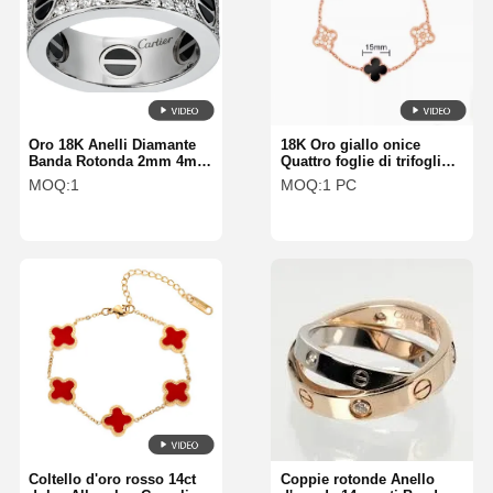
Oro 18K Anelli Diamante
18K Oro giallo onice
Banda Rotonda 2mm 4mm
Quattro foglie di trifoglio
6mm VS-VVS Collezione
Braccialetto d'oro 11cm-
MOQ:
1
MOQ:
1 PC
19cm
Coltello d'oro rosso 14ct
Coppie rotonde Anello