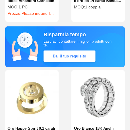
dolce Alhambra Carnelian
d'oro da 14 carati Banda di
fidanzamento con
MOQ:
1 PC
MOQ:
1 coppia
diamanti coltivati in
Prezzo:
Please inquire for precise price
laboratorio VS-VVS
Risparmia tempo
Lasciaci contattare i migliori prodotti con
te.
Dai il tuo requisito
Oro Happy Spirit 0.1 carati
Oro Bianco 18K Anelli