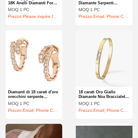
18K Anelli Diamanti Forma
Diamante Serpenti
Cuore Gioielli
Serpenti Banda Nuziale
MOQ:
1 PC
MOQ:
1 PC
Singolo Doppio
Prezzo:
Please inquire for precise price
Prezzo:
Email, Phone Call and WhatsApp Inquiry
Diamanti di 18 carati d'oro
18 carati Oro Giallo
orecchini serpente
Diamante Noa Braccialetto
serpenti vipera
Braccialetto Gioielli Per
MOQ:
1 PC
MOQ:
1 PC
Donne
Prezzo:
Email, Phone Call and WhatsApp Inquiry
Prezzo:
Email, Phone Call and WhatsApp Inquiry