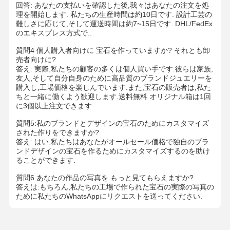
ダイヤモンドの腕時計 ブレスレット
回答: あなたの支払いを確認した後,我々はあなたの注文を処
理を開始します. 私たちの生産時間は約10日です. 設計工芸の
難しさに応じて,そして運送時間は約7~15日です. DHL/FedEx
18 カラット 金 の イヤリング
のエキスプレス方式で..
18K ゴールド ブローチ
質問4 個人購入者向けに 宝石を作っていますか? それとも卸
売者向けに?
答え: 実際,私たちの顧客の多くは個人買い手です.彼らは家族,
18K ジュエリーセット
友人,そして自分自身のために高品質のブランドジュエリーを
購入し,工場価格を楽しんでいます.また,宝石の販売者は,私た
14K ダイヤモンド ブレスレット
ちと一緒に働くよう歓迎します.送料無料 オリジナル箱は1回
に3個以上注文できます
14 カラット 金の指輪
質問5:私のブランドとデザインの宝石のためにカスタマイズ
された作りをできますか?
14CT ゴールド ブレスレット
答え: はい,私たちはあなたがオールセール価格で独自のブラ
ンドデザインの宝石を作るためにカスタマイズするのを助け
14K ゴールドプレート ネックレス
ることができます.
オーダーメイドプラチナ宝石
質問6 あなたの作品の写真を もっと見てもらえますか?
答えは:もちろん,私たちの工場で作られた宝石の実際の写真の
ために私たちのWhatsAppにリクエストを送ってください.