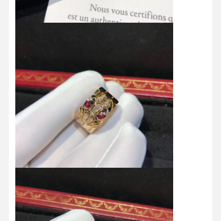
家へ
製品
ビデオ
わたしたち
に つい て