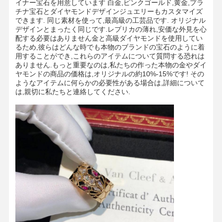
イナー宝石を用意しています 白金,ピンクゴールド,黄金,プラ
チナ宝石とダイヤモンドデザインジュエリーもカスタマイズ
できます. 同じ素材を使って,最高級の工芸品です. オリジナル
デザインとまったく同じです.レプリカの薄れ,安価な外見を心
配する必要はありません金と高級ダイヤモンドを使用してい
るため,彼らはどんな時でも本物のブランドの宝石のように着
用することができ,これらのアイテムについて質問する恐れは
ありません.もっと重要なのは,私たちの作った本物の金やダイ
ヤモンドの商品の価格は,オリジナルの約10%-15%です! その
ようなアイテムに何らかの必要性がある場合は,詳細について
は,親切に私たちと連絡してください.