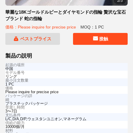
2/3
華麗な18Kゴールドルビーとダイヤモンドの指輪 贅沢な宝石
ブランド 蛇の指輪
価格：Please inquire for precise price
MOQ：1 PC
ベストプライス
接触
製品の説明
起源の場所
中国
モデル番号
リング
最小注文数量
1 PC
価格
Please inquire for precise price
パッケージの詳
細
プラスチックパッケージ
受渡し時間
3〜7日
支払条件
L/C,D/A,D/P,ウェスタンユニオン,マネーグラム
供給の能力
10000個/月
材料