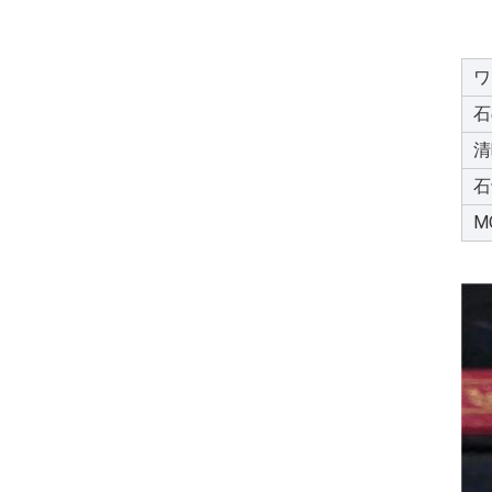
ワ
石
清
石
M