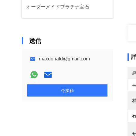
オーダーメイドプラチナ宝石
送信
maxdonald@gmail.com
今接触
材
石
サ