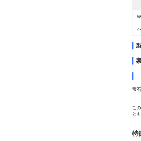
W
ハ
宝石
この
とも
特