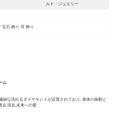
ルド・ジュエリー
な 宝石 飾り 耳 飾り
ーム
繊細な流れるダイヤモンドが設置されており, 身体の振動と
去,現在,未来への愛