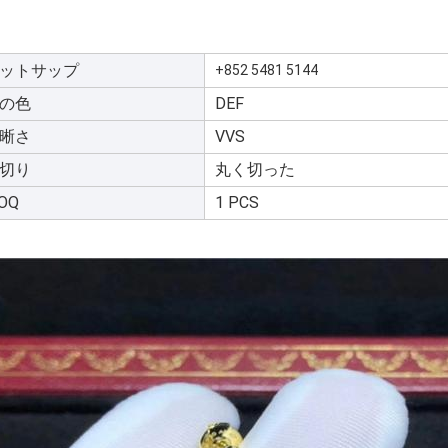
ットサップ
+852 5481 5144
の色
DEF
晰さ
VVS
切り
丸く切った
OQ
1 PCS