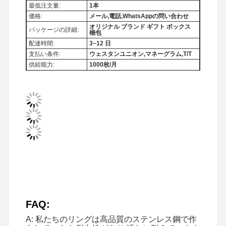
最低注文量:
1本
価格:
メール,電話,WhatsAppの問い合わせ
オリジナル ブランド ギフト ボックス
パッケージの詳細:
梱包
配達時間:
3~12 日
支払い条件:
ウェスタンユニオン,マネーグラム,T/T
供給能力:
1000枚/月
家へ
製品
ビデオ
わたしたち
FAQ:
に つい て
A: 私たちのリングは高品質のステンレス鋼で作