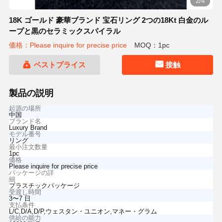
2/4
18K ゴールド 豪華ブランド 宝石リング 2つの18Kt 白金のル
ープと黒のセラミックスパイラル
価格：Please inquire for precise price
MOQ：1pc
ベストプライス
接触
製品の説明
起源の場所
中国
ブランド名
Luxury Brand
モデル番号
リング
最小注文数量
1pc
価格
Please inquire for precise price
パッケージの詳
細
プラスチックパッケージ
受渡し時間
3〜7 日
支払条件
L/C,D/A,D/P,ウェスタン・ユニオン,マネー・グラム
供給の能力