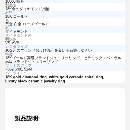
10000個/月
製品名
18K金のダイヤモンド指輪
材料
18K ゴールド
色
黄金 白金 ローズゴールド
石
ダイヤモンド
ダイヤモンドの
明快さ
VS-VVS
カスタマイズ
あなたのブランドおよび設計を良い宝石類しなさい
特徴
18Kゴールド高級ブランドジュエリーリング、セラミックスパイラル
高級ブランドジュエリーリング
ワットスアップ
+852 5481 5144
ハイライト:
,
,
18K gold diamond ring
white gold ceramic spiral ring
luxury black ceramic jewelry ring
製品説明: