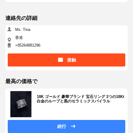
ダイヤモンドの腕時計 ブレスレット
連絡先の詳細
18 カラット 金 の イヤリング
Ms. Tina
18K ゴールド ブローチ
香港
18K ジュエリーセット
+85264881296
14K ダイヤモンド ブレスレット
接触
14 カラット 金の指輪
最高の価格で
14CT ゴールド ブレスレット
14K ゴールドプレート ネックレス
18K ゴールド 豪華ブランド 宝石リング 2つの18Kt
白金のループと黒のセラミックスパイラル
オーダーメイドプラチナ宝石
続行