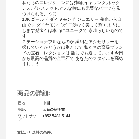
私たちのコレクションには指輪,イヤリング,ネック
レス,ブレスレット,どんな時にも完璧なパーツを見
つけられるように.
18K ゴールド ダイヤモンド ジュエリー 発光から自
由です ダイヤモンドが 干渉なく美しく輝くように
します梨宝石は本当にユニークで 素晴らしいもので
す
ステーショナブルなものか 繊細なアクセサリーを
探しているかどうかは別として 私たちの高級ブラン
ドの宝石コレクションは 誰にでも適しています今日
から最高の品質の金宝石で あなたのスタイルを高め
ましょう.
商品の詳細:
産地:
中国
認証:
宝石の証明書
ワットサッ
+852 5481 5144
プ
支払いと送料の条件: