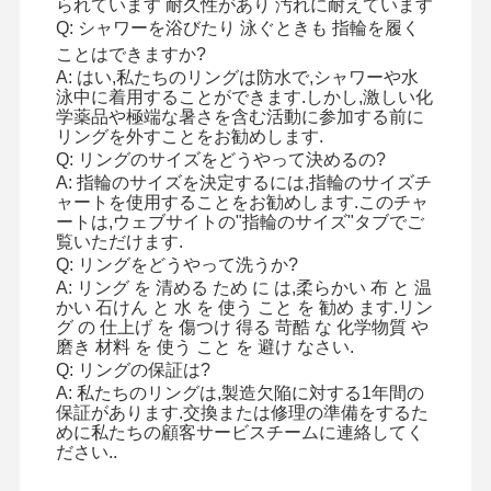
られています 耐久性があり 汚れに耐えています
Q: シャワーを浴びたり 泳ぐときも 指輪を履く
ことはできますか?
A: はい,私たちのリングは防水で,シャワーや水
工場ツアー
品質管理
連絡 くださ
ニュース
泳中に着用することができます.しかし,激しい化
学薬品や極端な暑さを含む活動に参加する前に
い
リングを外すことをお勧めします.
Q: リングのサイズをどうやって決めるの?
A: 指輪のサイズを決定するには,指輪のサイズチ
ャートを使用することをお勧めします.このチャ
ートは,ウェブサイトの"指輪のサイズ"タブでご
覧いただけます.
事件
ブログ
引金 を 求め
Q: リングをどうやって洗うか?
て ください
A: リング を 清める ため に は,柔らかい 布 と 温
かい 石けん と 水 を 使う こと を 勧め ます.リン
グ の 仕上げ を 傷つけ 得る 苛酷 な 化学物質 や
18K ダイヤモンドリング
磨き 材料 を 使う こと を 避け なさい.
Q: リングの保証は?
18KT ゴールド ブレスレット
A: 私たちのリングは,製造欠陥に対する1年間の
保証があります.交換または修理の準備をするた
18K ペンダント ネックレス
めに私たちの顧客サービスチームに連絡してく
ださい..
18K ゴールド ブレスレット