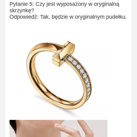
Pytanie 5: Czy jest wyposażony w oryginalną
skrzynkę?
Odpowiedź: Tak, będzie w oryginalnym pudełku.
Wycieczka
Kontrola
Skontaktuj
Nowości
Po Fabryce
Jakości
Się Z Nami
Sprawy
Bloga
Poproś O
Wycenę
Pierścienie diamentowe 18K
Złota bransoletka 18KT
Naszyjnik 18K
18K złoty bransoletki
Diamentowa bransoletka z zegarkiem