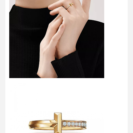
18 karatowe złote kolczyki
18K złota broszka
Zestaw biżuterii 18K
14K diamentowy bransolet
14 karatowy złoty pierścionek
14CT Złota bransoletka
Naszyjnik złotego 14K
Biżuteria z platyny na zamówienie