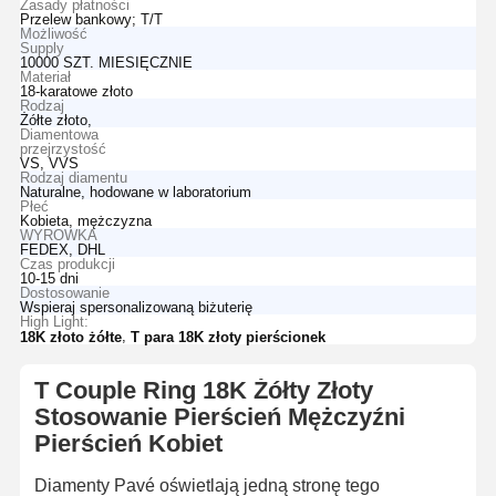
Zasady płatności
Przelew bankowy; T/T
Możliwość
Supply
10000 SZT. MIESIĘCZNIE
Materiał
18-karatowe złoto
Rodzaj
Żółte złoto,
Diamentowa
przejrzystość
VS, VVS
Rodzaj diamentu
Naturalne, hodowane w laboratorium
Płeć
Kobieta, mężczyzna
WYROWKA
FEDEX, DHL
Czas produkcji
10-15 dni
Dostosowanie
Wspieraj spersonalizowaną biżuterię
High Light:
,
18K złoto żółte
T para 18K złoty pierścionek
T Couple Ring 18K Żółty Złoty
Stosowanie Pierścień Mężczyźni
Pierścień Kobiet
Diamenty Pavé oświetlają jedną stronę tego