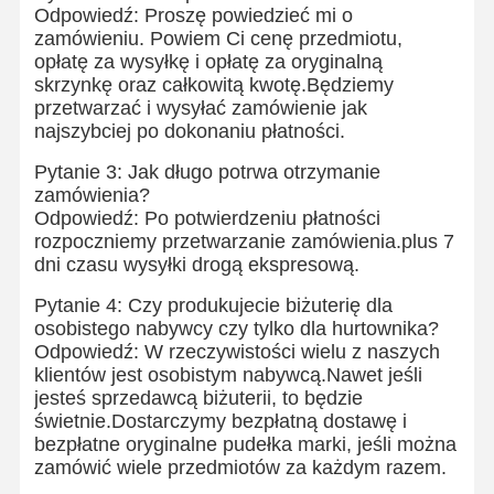
Odpowiedź: Proszę powiedzieć mi o
zamówieniu. Powiem Ci cenę przedmiotu,
opłatę za wysyłkę i opłatę za oryginalną
skrzynkę oraz całkowitą kwotę.Będziemy
przetwarzać i wysyłać zamówienie jak
najszybciej po dokonaniu płatności.
Pytanie 3: Jak długo potrwa otrzymanie
zamówienia?
Odpowiedź: Po potwierdzeniu płatności
rozpoczniemy przetwarzanie zamówienia.plus 7
dni czasu wysyłki drogą ekspresową.
Pytanie 4: Czy produkujecie biżuterię dla
osobistego nabywcy czy tylko dla hurtownika?
Odpowiedź: W rzeczywistości wielu z naszych
klientów jest osobistym nabywcą.Nawet jeśli
jesteś sprzedawcą biżuterii, to będzie
świetnie.Dostarczymy bezpłatną dostawę i
Do Domu
Produkty
Filmy
O Nas
bezpłatne oryginalne pudełka marki, jeśli można
zamówić wiele przedmiotów za każdym razem.