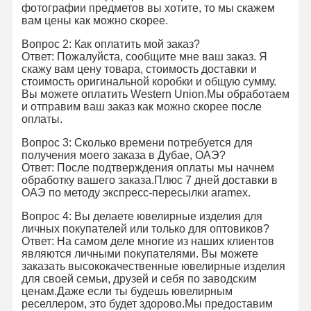
фотографии предметов вы хотите, то мы скажем
18-каратные золотые серьги
вам цены как можно скорее.
Вопрос 2: Как оплатить мой заказ?
Золотая брошка 18 карат
Ответ: Пожалуйста, сообщите мне ваш заказ. Я
скажу вам цену товара, стоимость доставки и
Набор ювелирных изделий 18K
стоимость оригинальной коробки и общую сумму.
Вы можете оплатить Western Union.Мы обработаем
14K алмазный браслет
и отправим ваш заказ как можно скорее после
оплаты.
14 каратное золотое кольцо
Вопрос 3: Сколько времени потребуется для
получения моего заказа в Дубае, ОАЭ?
14CT Золотой браслет
Ответ: После подтверждения оплаты мы начнем
обработку вашего заказа.Плюс 7 дней доставки в
Позолоченное ожерелье 14K
ОАЭ по методу экспресс-пересылки aramex.
Вопрос 4: Вы делаете ювелирные изделия для
Платиновые ювелирные изделия
личных покупателей или только для оптовиков?
Ответ: На самом деле многие из наших клиентов
являются личными покупателями. Вы можете
заказать высококачественные ювелирные изделия
для своей семьи, друзей и себя по заводским
ценам.Даже если ты будешь ювелирным
реселлером, это будет здорово.Мы предоставим