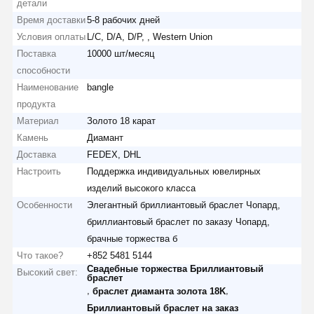
детали
Время доставки
5-8 рабочих дней
Условия оплаты
L/C, D/A, D/P, , Western Union
Поставка
10000 шт/месяц
способности
Наименование
bangle
продукта
Материал
Золото 18 карат
Камень
Диамант
Доставка
FEDEX, DHL
Настроить
Поддержка индивидуальных ювелирных
изделий высокого класса
Особенности
Элегантный бриллиантовый браслет Чопард,
бриллиантовый браслет по заказу Чопард,
брачные торжества б
Что такое?
+852 5481 5144
Свадебные торжества Бриллиантовый
Высокий свет:
браслет
,
,
браслет диаманта золота 18K
Бриллиантовый браслет на заказ