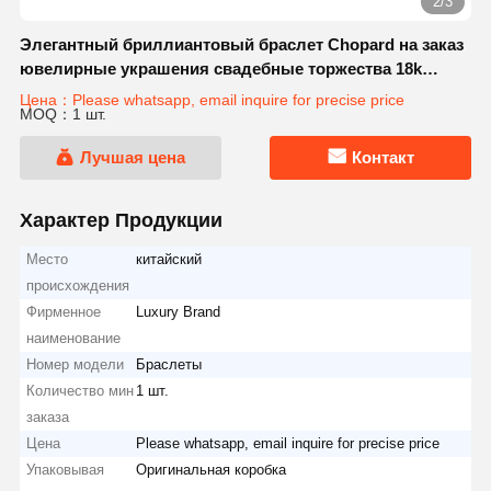
2/3
Элегантный бриллиантовый браслет Chopard на заказ
ювелирные украшения свадебные торжества 18k
золото сапфир
Цена：Please whatsapp, email inquire for precise price
MOQ：1 шт.
Лучшая цена
Контакт
Характер Продукции
Место
китайский
происхождения
Фирменное
Luxury Brand
наименование
Номер модели
Браслеты
Количество мин
1 шт.
заказа
Цена
Please whatsapp, email inquire for precise price
Упаковывая
Оригинальная коробка