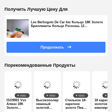
Браслет с бриллиантовыми часами
Получить Лучшую Цену Для
18-каратные золотые серьги
Les Berlingots De Car tier Кольцо 18K Золото
Золотая брошка 18 карат
Бриллианты Кольцо Роскошь 12
Бриллиантов 0,33 карат
Набор ювелирных изделий 18K
14K алмазный браслет
Продолжать
14 каратное золотое кольцо
14CT Золотой браслет
Порекомендованные Продукты
Позолоченное ожерелье 14K
Платиновые ювелирные изделия
ISO9001 Vvs
Высокополир
Стильное 18-
18 каратно
Алмаз 18K
ованный
каратное
золотое
Золото
золотой
золото Пиаже
ювелирно
Алмазный
бриллиантов
Алмазное
кольцо с