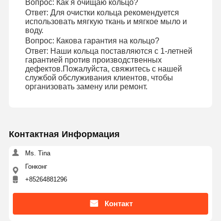
Вопрос: Как я очищаю кольцо?
Ответ: Для очистки кольца рекомендуется
использовать мягкую ткань и мягкое мыло и
воду.
Экскурсия
Контроль
Свяжитесь С
Новости
Вопрос: Какова гарантия на кольцо?
По Заводу
Качества
Нами
Ответ: Наши кольца поставляются с 1-летней
гарантией против производственных
дефектов.Пожалуйста, свяжитесь с нашей
службой обслуживания клиентов, чтобы
организовать замену или ремонт.
Случаи
Блог
Запросите
Цитату
Контактная Информация
18K бриллиантовые кольца
Ms. Tina
Золотой браслет 18 КТ
Гонконг
+85264881296
Ожерелье 18K
Контакт
Золотые браслеты 18K