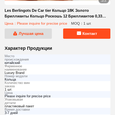
2/3
Les Berlingots De Car tier Кольцо 18K Золото
Бриллианты Кольцо Роскошь 12 Бриллиантов 0,33
карат
Цена：Please inquire for precise price
MOQ：1 шт.
Лучшая цена
Контакт
Характер Продукции
Место
происхождения
китайский
Фирменное
наименование
Luxury Brand
Номер модели
Кольца
Количество мин
заказа
1 шт.
Цена
Please inquire for precise price
Упаковывая
детали
пластиковый пакет
Время доставки
3-7 дней