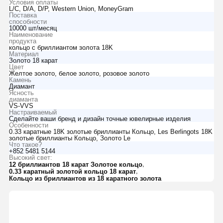
Условия оплаты
L/C, D/A, D/P, Western Union, MoneyGram
Поставка
способности
10000 шт/месяц
Наименование
продукта
кольцо с бриллиантом золота 18K
Материал
Золото 18 карат
Цвет
Желтое золото, белое золото, розовое золото
Камень
Диамант
Ясность
диаманта
VS-VVS
Настраиваемый
Сделайте ваши бренд и дизайн точные ювелирные изделия
Особенности
0.33 каратные 18K золотые бриллианты Кольцо, Les Berlingots 18K
золотые бриллианты Кольцо, Золото Le
Что такое?
+852 5481 5144
Высокий свет:
,
12 бриллиантов 18 карат Золотое кольцо
,
0.33 каратный золотой кольцо 18 карат
Кольцо из бриллиантов из 18 каратного золота