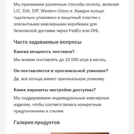
Мы принимаем различные способы оплаты, включая
18-каратные золотые серьги
L/C, D/A, D/P, Western Union и .Каждое кольцо
тщательно упаковано в защитный пластик с
Золотая брошка 18 карат
элегантными ювелирными коробками для
безопасной доставки через FedEx или DHL.
Набор ювелирных изделий 18K
Часто задаваемые вопросы
14K алмазный браслет
Какова мощность поставок?
14 каратное золотое кольцо
Мы можем поставлять до 10 000 штук в месяц.
14CT Золотой браслет
Он поставляется в оригинальной упаковке?
Да, все кольца имеют оригинальную упаковку.
Позолоченное ожерелье 14K
Какие варианты настройки доступны?
Платиновые ювелирные изделия
Мы поддерживаем индивидуальные ювелирные
изделия, чтобы соответствовать конкретным
предпочтениям и стилям.
Галерея продуктов