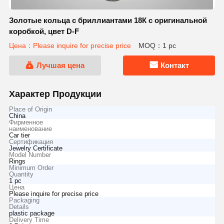
Золотые кольца с бриллиантами 18К с оригинальной
коробкой, цвет D-F
Цена：Please inquire for precise price
MOQ：1 pc
Лучшая цена
Контакт
Характер Продукции
Place of Origin
China
Фирменное
наименование
Car tier
Сертификация
Jewelry Certificate
Model Number
Rings
Minimum Order
Quantity
1 pc
Цена
Please inquire for precise price
Packaging
Details
plastic package
Delivery Time