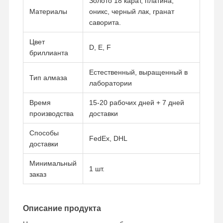
Золото 18 карат, платина,
Материалы
оникс, черный лак, гранат
саворита.
Цвет
D, E, F
бриллианта
Естественный, выращенный в
Тип алмаза
лаборатории
Время
15-20 рабочих дней + 7 дней
производства
доставки
Способы
FedEx, DHL
доставки
Минимальный
1 шт.
заказ
Домой
Продукты
Видеозаписи
О Нас
Описание продукта