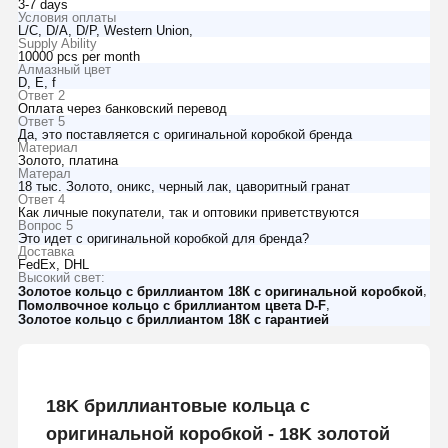
3-7 days
Условия оплаты
L/C, D/A, D/P, Western Union,
Supply Ability
10000 pcs per month
Алмазный цвет
D, E, f
Ответ 2
Оплата через банковский перевод
Ответ 5
Да, это поставляется с оригинальной коробкой бренда
Материал
Золото, платина
Матерал
18 тыс. Золото, оникс, черный лак, цаворитный гранат
Ответ 4
Как личные покупатели, так и оптовики приветствуются
Вопрос 5
Это идет с оригинальной коробкой для бренда?
Доставка
FedEx, DHL
Высокий свет:
,
Золотое кольцо с бриллиантом 18К с оригинальной коробкой
,
Помолвочное кольцо с бриллиантом цвета D-F
Золотое кольцо с бриллиантом 18К с гарантией
18K бриллиантовые кольца с
оригинальной коробкой - 18K золотой