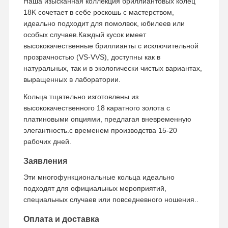
Наша изысканная коллекция бриллиантовых колец
18K сочетает в себе роскошь с мастерством,
идеально подходит для помолвок, юбилеев или
Экскурсия
Контроль
Свяжитесь С
Новости
особых случаев.Каждый кусок имеет
По Заводу
Качества
Нами
высококачественные бриллианты с исключительной
прозрачностью (VS-VVS), доступны как в
натуральных, так и в экологически чистых вариантах,
выращенных в лаборатории.
Кольца тщательно изготовлены из
Случаи
Блог
Запросите
Цитату
высококачественного 18 каратного золота с
платиновыми опциями, предлагая вневременную
элегантность.с временем производства 15-20
18K бриллиантовые кольца
рабочих дней.
Золотой браслет 18 КТ
Заявления
Ожерелье 18K
Эти многофункциональные кольца идеально
подходят для официальных мероприятий,
Золотые браслеты 18K
специальных случаев или повседневного ношения..
Браслет с бриллиантовыми часами
Оплата и доставка