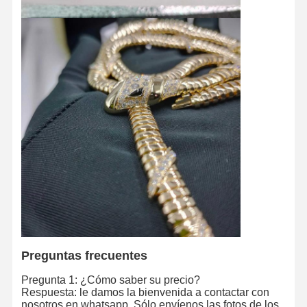
Brazalete de reloj de diamante
Los aretes de oro de 18 quilates
Broche de oro de 18K
Conjunto de joyas de 18K
El brazalete de diamantes de 14K
Anillo de oro de 14 quilates
Brazalete de oro 14CT
Collar Revestido con Oro 14K
Joyería de platino a medida
Preguntas frecuentes
Pregunta 1: ¿Cómo saber su precio?
Respuesta: le damos la bienvenida a contactar con
nosotros en whatsapp. Sólo envíenos las fotos de los