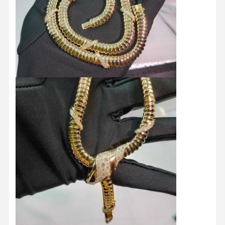
Recorrido
Control De
Contacta
Noticias
Por La
Calidad
Con
Fábrica
Nosotros
Casos De
El Blog
Solicitar Una
Trabajo
Cita
Anillos de diamantes de 18K
Brazalete de oro de 18KT
Collar de colgante de 18K
Pulseras de oro de 18K