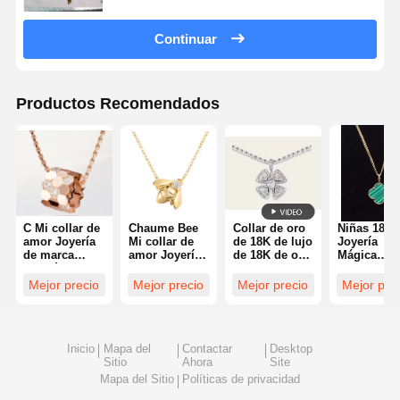
Continuar
Productos Recomendados
C Mi collar de
Chaume Bee
Collar de oro
Niñas 18K 
amor Joyería
Mi collar de
de 18K de lujo
Joyería
de marca
amor Joyería
de 18K de oro
Mágica
Joyería de oro
de marca 18K
para bodas
Alhambra
rosa 18K
Oro amarillo
fábrica de
Collar de
Mejor precio
Mejor precio
Mejor precio
Mejor pre
Joyería
Joyería
joyas
Malaquita
personalizada
personalizada
Larga Joye
personaliz
aceptada
Inicio
Mapa del
Contactar
Desktop
Sitio
Ahora
Site
Mapa del Sitio
Políticas de privacidad