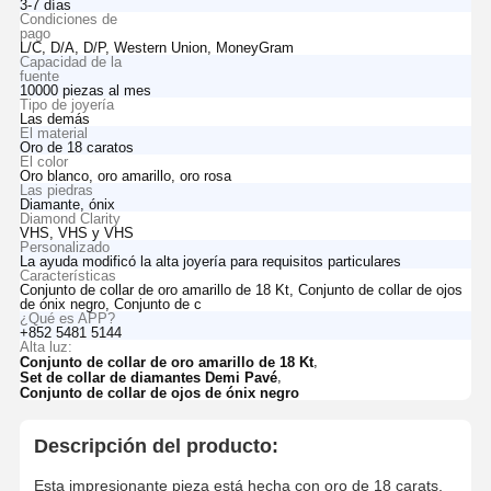
3-7 días
Condiciones de
pago
L/C, D/A, D/P, Western Union, MoneyGram
Capacidad de la
fuente
10000 piezas al mes
Tipo de joyería
Las demás
El material
Oro de 18 caratos
El color
Oro blanco, oro amarillo, oro rosa
Las piedras
Diamante, ónix
Diamond Clarity
VHS, VHS y VHS
Personalizado
La ayuda modificó la alta joyería para requisitos particulares
Características
Conjunto de collar de oro amarillo de 18 Kt, Conjunto de collar de ojos
de ónix negro, Conjunto de c
¿Qué es APP?
+852 5481 5144
Alta luz:
,
Conjunto de collar de oro amarillo de 18 Kt
,
Set de collar de diamantes Demi Pavé
Conjunto de collar de ojos de ónix negro
Descripción del producto:
Esta impresionante pieza está hecha con oro de 18 carats,