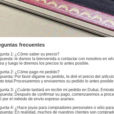
eguntas frecuentes
gunta 1: ¿Cómo saber su precio?
puesta: le damos la bienvenida a contactar con nosotros en wha
ea y luego le diremos los precios lo antes posible.
gunta 2: ¿Cómo pago mi pedido?
uesta: Por favor dígame su pedido, le diré el precio del artículo, l
to total.Procesaremos y enviaremos su pedido lo antes posible
gunta 3: ¿Cuánto tardará en recibir mi pedido en Dubai, Emira
puesta: Después de confirmar su pago, comenzaremos a procesa
 por el método de envío expreso aramex.
gunta 4: ¿Hace joyas para compradores personales o sólo para
puesta: En realidad, muchos de nuestros clientes son comprador