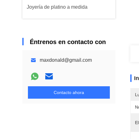
Joyería de platino a medida
Éntrenos en contacto con
maxdonald@gmail.com
I
Contacto ahora
L
N
El