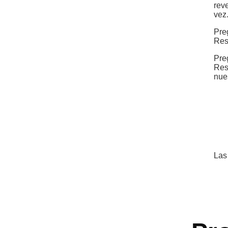
rev
vez
Pre
Res
Pre
Res
nues
Las