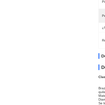
Pi
Pe
¿
Re
D
D
Cla
Braz
quil
Mate
Diam
Se t