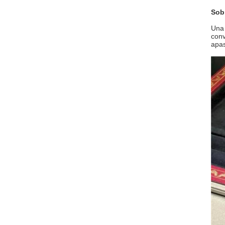
Sobr
Una 
conv
apas