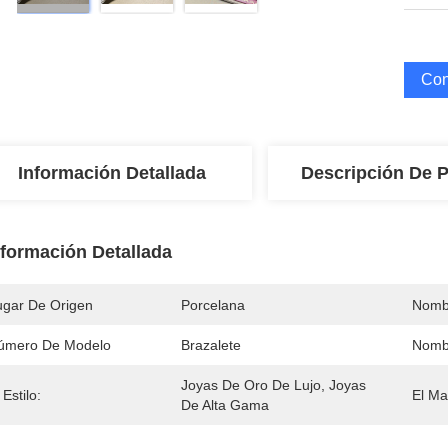
Con
Información Detallada
Descripción De 
nformación Detallada
ugar De Origen
Porcelana
Nomb
úmero De Modelo
Brazalete
Nombr
Joyas De Oro De Lujo, Joyas 
 Estilo:
El Mat
De Alta Gama