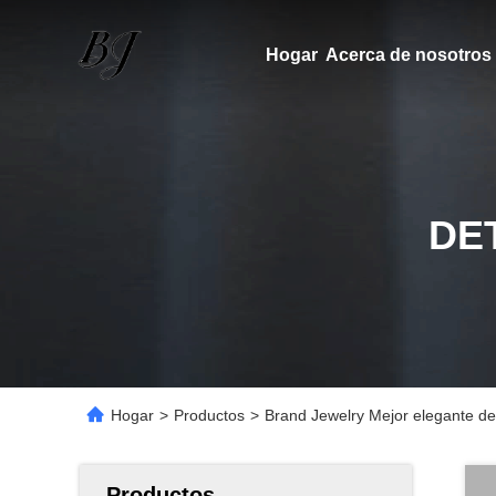
Hogar
Acerca de nosotros
DE
Hogar
>
Productos
>
Brand Jewelry Mejor elegante de
Productos