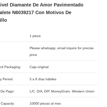
ivel Diamante De Amor Pavimentado
alete N6039217 Con Motivos De
illo
1 pieza
Please whatsapp, email inquire for precise
price
rd Packaging:
Caja original
y Period:
5 a 8 días hábiles
 De Pago:
L/C, D/A, D/P, MoneyGram, Western Union
 Capacity:
10000 piezas al mes