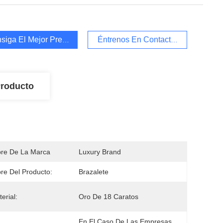
siga El Mejor Precio
Éntrenos En Contacto Con
Producto
re De La Marca
Luxury Brand
e Del Producto:
Brazalete
erial:
Oro De 18 Caratos
En El Caso De Las Empresas 