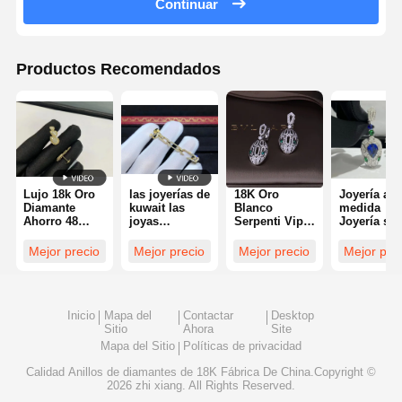
Continuar
Productos Recomendados
Lujo 18k Oro
las joyerías de
18K Oro
Joyería a
Diamante
kuwait las
Blanco
medida
Ahorro 48
joyas
Serpenti Viper
Joyería sól
Diamante
glamorosas
Aretes con
de oro de 
redondo 0,98
de las
Esmeralda
quilates
Mejor precio
Mejor precio
Mejor precio
Mejor pre
quilates 1pcs
mujeres, los
Pavé
Joyería de
pendientes de
Diamantes
lujo Joya d
oro de 18K
diamante
Juguetería
Inicio
Mapa del
Contactar
Desktop
Orecillos
Sitio
Ahora
Site
Mapa del Sitio
Políticas de privacidad
Calidad
Anillos de diamantes de 18K
Fábrica De China.Copyright ©
2026 zhi xiang. All Rights Reserved.