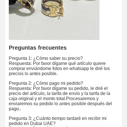
Brazalete de reloj de diamante
Los aretes de oro de 18 quilates
Broche de oro de 18K
Conjunto de joyas de 18K
Preguntas frecuentes
El brazalete de diamantes de 14K
Pregunta 1: ¿Cómo saber su precio?
Respuesta: Por favor dígame qué artículo quiere
Anillo de oro de 14 quilates
comprar enviándome fotos en whatsapp le diré los
precios lo antes posible.
Brazalete de oro 14CT
Pregunta 2: ¿Cómo pago mi pedido?
Collar Revestido con Oro 14K
Respuesta: Por favor dígame su pedido, le diré el
precio del artículo, la tarifa de envío y la tarifa de la
caja original y el monto total.Procesaremos y
Joyería de platino a medida
enviaremos su pedido lo antes posible después del
pago..
Pregunta 3: ¿Cuánto tiempo tardaré en recibir mi
pedido en Dubai UAE?