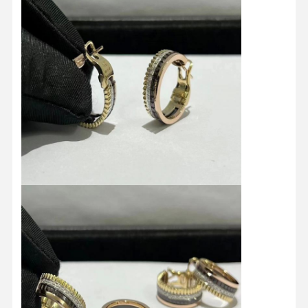
Recorrido
Control De
Contacta
Noticias
Por La
Calidad
Con
Fábrica
Nosotros
Casos De
El Blog
Solicitar Una
Trabajo
Cita
Anillos de diamantes de 18K
Brazalete de oro de 18KT
Collar de colgante de 18K
Pulseras de oro de 18K