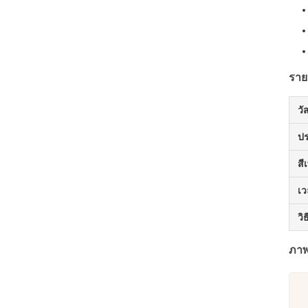
ราย
วั
ป
สี
เ
วิ
ภาพ