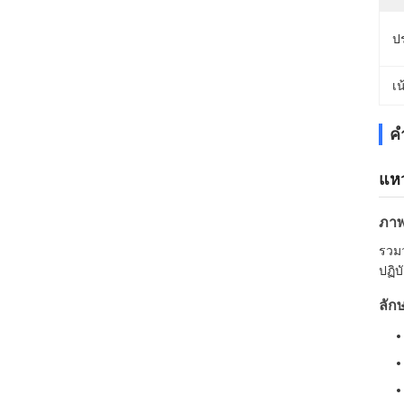
ป
เน
ค
แห
ภาพ
รวม
ปฏิบ
ลัก