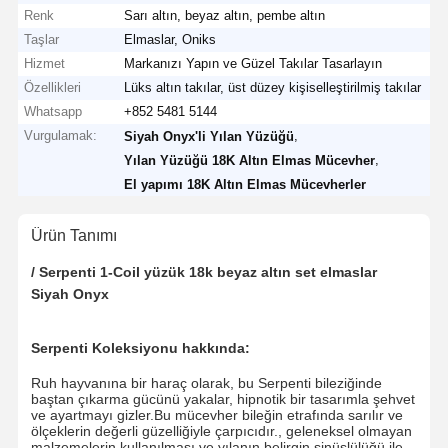
Renk
Sarı altın, beyaz altın, pembe altın
Taşlar
Elmaslar, Oniks
Hizmet
Markanızı Yapın ve Güzel Takılar Tasarlayın
Özellikleri
Lüks altın takılar, üst düzey kişiselleştirilmiş takılar
Whatsapp
+852 5481 5144
Vurgulamak:
,
Siyah Onyx'li Yılan Yüzüğü
,
Yılan Yüzüğü 18K Altın Elmas Mücevher
El yapımı 18K Altın Elmas Mücevherler
Ürün Tanımı
/ Serpenti 1-Coil yüzük 18k beyaz altın set elmaslar
Siyah Onyx
Serpenti Koleksiyonu hakkında:
Ruh hayvanına bir haraç olarak, bu Serpenti bileziğinde
baştan çıkarma gücünü yakalar, hipnotik bir tasarımla şehvet
ve ayartmayı gizler.Bu mücevher bileğin etrafında sarılır ve
ölçeklerin değerli güzelliğiyle çarpıcıdır., geleneksel olmayan
malzemelerin kullanılması ve yılanın belirgin sinüslülüğü ile.