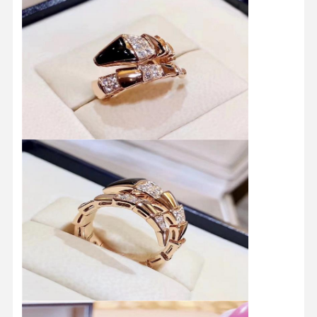
Evde
Ürün
Videolar
Bizim
Hakkımızda