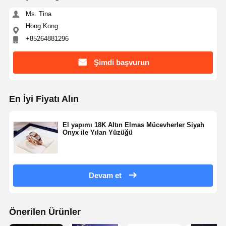
Ms. Tina
Hong Kong
+85264881296
Şimdi başvurun
En İyi Fiyatı Alın
El yapımı 18K Altın Elmas Mücevherler Siyah
Onyx ile Yılan Yüzüğü
Devam et
Önerilen Ürünler