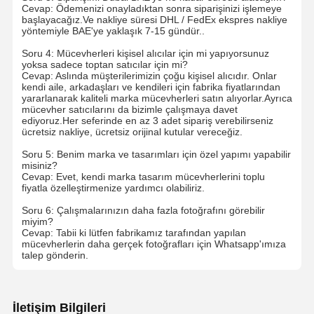
Cevap: Ödemenizi onayladıktan sonra siparişinizi işlemeye
başlayacağız.Ve nakliye süresi DHL / FedEx ekspres nakliye
18 karat altın küpeleri
yöntemiyle BAE'ye yaklaşık 7-15 gündür..
Soru 4: Mücevherleri kişisel alıcılar için mi yapıyorsunuz
18K altın broş
yoksa sadece toptan satıcılar için mi?
Cevap: Aslında müşterilerimizin çoğu kişisel alıcıdır. Onlar
18K mücevher seti
kendi aile, arkadaşları ve kendileri için fabrika fiyatlarından
yararlanarak kaliteli marka mücevherleri satın alıyorlar.Ayrıca
mücevher satıcılarını da bizimle çalışmaya davet
14K Elmas Bilezik
ediyoruz.Her seferinde en az 3 adet sipariş verebilirseniz
ücretsiz nakliye, ücretsiz orijinal kutular vereceğiz.
14 karat altın yüzük
Soru 5: Benim marka ve tasarımları için özel yapımı yapabilir
misiniz?
14CT Altın Bilezik
Cevap: Evet, kendi marka tasarım mücevherlerini toplu
fiyatla özelleştirmenize yardımcı olabiliriz.
14K altın kaplama kolye
Soru 6: Çalışmalarınızın daha fazla fotoğrafını görebilir
miyim?
Cevap: Tabii ki lütfen fabrikamız tarafından yapılan
Özel Platin Mücevher
mücevherlerin daha gerçek fotoğrafları için Whatsapp'ımıza
talep gönderin.
İletişim Bilgileri