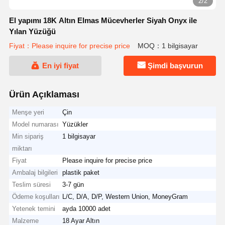
2/2
El yapımı 18K Altın Elmas Mücevherler Siyah Onyx ile
Yılan Yüzüğü
Fiyat：Please inquire for precise price
MOQ：1 bilgisayar
En iyi fiyat
Şimdi başvurun
Ürün Açıklaması
Menşe yeri
Çin
Model numarası
Yüzükler
Min sipariş
1 bilgisayar
miktarı
Fiyat
Please inquire for precise price
Ambalaj bilgileri
plastik paket
Teslim süresi
3-7 gün
Ödeme koşulları
L/C, D/A, D/P, Western Union, MoneyGram
Yetenek temini
ayda 10000 adet
Malzeme
18 Ayar Altın