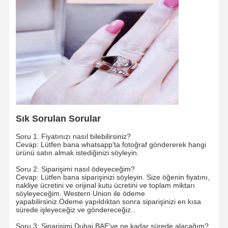
Fabrika Turu
Kalite
Bizimle
Haberler
Kontrolü
İletişim
Davalar
Blog
Bir İndirim
İste
Sık Sorulan Sorular
Soru 1: Fiyatınızı nasıl bilebilirsiniz?
18K Elmas Yüzükler
Cevap: Lütfen bana whatsapp'ta fotoğraf göndererek hangi
ürünü satın almak istediğinizi söyleyin.
18KT Altın Bilezik
Soru 2: Siparişimi nasıl ödeyeceğim?
Cevap: Lütfen bana siparişinizi söyleyin. Size öğenin fiyatını,
18K kolye
nakliye ücretini ve orijinal kutu ücretini ve toplam miktarı
söyleyeceğim. Western Union ile ödeme
yapabilirsiniz.Ödeme yapıldıktan sonra siparişinizi en kısa
18K altın bilezikler
sürede işleyeceğiz ve göndereceğiz..
Soru 3: Siparişimi Dubai BAE'ye ne kadar sürede alacağım?
Elmas Saat Bileziği