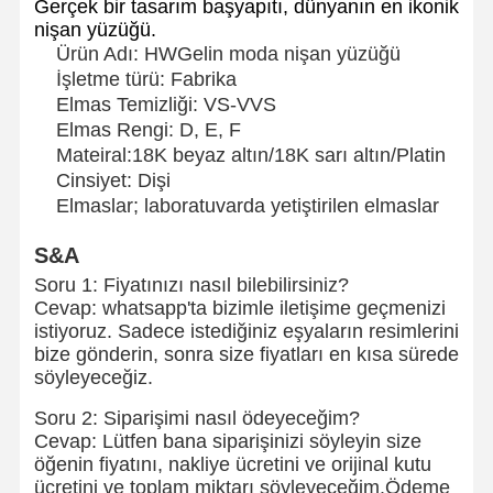
Gerçek bir tasarım başyapıtı, dünyanın en ikonik
nişan yüzüğü.
Ürün Adı: HW
Gelin moda nişan yüzüğü
İşletme türü: Fabrika
Elmas Temizliği: VS-VVS
Elmas Rengi: D, E, F
Mateiral:18K beyaz altın/18K sarı altın/Platin
Cinsiyet: Dişi
Elmaslar; laboratuvarda yetiştirilen elmaslar
S&A
Soru 1: Fiyatınızı nasıl bilebilirsiniz?
Cevap: whatsapp'ta bizimle iletişime geçmenizi
istiyoruz. Sadece istediğiniz eşyaların resimlerini
bize gönderin, sonra size fiyatları en kısa sürede
söyleyeceğiz.
Soru 2: Siparişimi nasıl ödeyeceğim?
Cevap: Lütfen bana siparişinizi söyleyin size
öğenin fiyatını, nakliye ücretini ve orijinal kutu
ücretini ve toplam miktarı söyleyeceğim.Ödeme