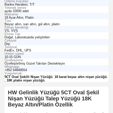
Ödeme koşulları
Banka Havalesi; T/T
Yetenek temini
ayda 10000 adet
Malzeme
18 Ayar Altın, Platin
Türü
Beyaz altın, sarı altın, gül altın, platin
Elmas berraklığı
VS, VVS
Elmas Tipi
Doğal, Laboratuarda yetiştirilen
Cinsiyet
Dişi
Teslimat
FedEx, DHL, UPS
Üretim süresi
10-15 GÜN
Özelleştirme
Özelleştirilmiş Güzel Takıları Destekleyin
Whatsapp
+852 64849554
Vurgulamak:
,
5CT Oval Şekilli Nişan Yüzüğü
18 karat beyaz altın nişan yüzüğü.
,
18K platin nişan yüzüğü.
HW Gelinlik Yüzüğü 5CT Oval Şekil
Nişan Yüzüğü Talep Yüzüğü 18K
Beyaz Altın/Platin Özellik