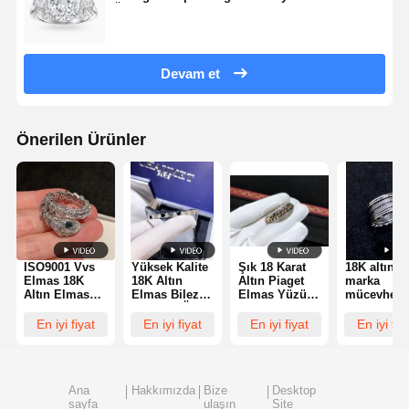
Özellik
Devam et
Önerilen Ürünler
ISO9001 Vvs
Yüksek Kalite
Şık 18 Karat
18K altın l
Elmas 18K
18K Altın
Altın Piaget
marka
Altın Elmas
Elmas Bilezik
Elmas Yüzük
mücevher
Yüzük Lüks
- Kaliteli Özel
Düğün / Nişan
yüzüğü iki
Mücevher
Mücevher
için elmas
18Kt beyaz
En iyi fiyat
En iyi fiyat
En iyi fiyat
En iyi fiy
mücevher
altın halka 
fabrikası
siyah sera
spiral ile
Ana
Hakkımızda
Bize
Desktop
sayfa
ulaşın
Site