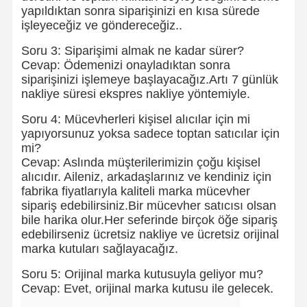
yapıldıktan sonra siparişinizi en kısa sürede
işleyeceğiz ve göndereceğiz..
Soru 3: Siparişimi almak ne kadar sürer?
Cevap: Ödemenizi onayladıktan sonra
siparişinizi işlemeye başlayacağız.Artı 7 günlük
nakliye süresi ekspres nakliye yöntemiyle.
Soru 4: Mücevherleri kişisel alıcılar için mi
yapıyorsunuz yoksa sadece toptan satıcılar için
mi?
Cevap: Aslında müşterilerimizin çoğu kişisel
alıcıdır. Aileniz, arkadaşlarınız ve kendiniz için
fabrika fiyatlarıyla kaliteli marka mücevher
sipariş edebilirsiniz.Bir mücevher satıcısı olsan
bile harika olur.Her seferinde birçok öğe sipariş
edebilirseniz ücretsiz nakliye ve ücretsiz orijinal
marka kutuları sağlayacağız.
Evde
Ürün
Videolar
Bizim
Soru 5: Orijinal marka kutusuyla geliyor mu?
Hakkımızda
Cevap: Evet, orijinal marka kutusu ile gelecek.