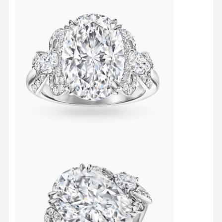
Fabrika Turu
Kalite
Bizimle
Haberler
Kontrolü
İletişim
Davalar
Blog
Bir İndirim
İste
18K Elmas Yüzükler
18KT Altın Bilezik
18K kolye
18K altın bilezikler
Elmas Saat Bileziği