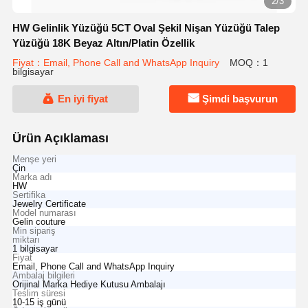
2/3
HW Gelinlik Yüzüğü 5CT Oval Şekil Nişan Yüzüğü Talep
Yüzüğü 18K Beyaz Altın/Platin Özellik
Fiyat：Email, Phone Call and WhatsApp Inquiry
MOQ：1
bilgisayar
En iyi fiyat
Şimdi başvurun
Ürün Açıklaması
Menşe yeri
Çin
Marka adı
HW
Sertifika
Jewelry Certificate
Model numarası
Gelin couture
Min sipariş
miktarı
1 bilgisayar
Fiyat
Email, Phone Call and WhatsApp Inquiry
Ambalaj bilgileri
Orijinal Marka Hediye Kutusu Ambalajı
Teslim süresi
10-15 iş günü