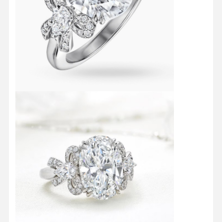
18 karat altın küpeleri
18K altın broş
18K mücevher seti
14K Elmas Bilezik
14 karat altın yüzük
14CT Altın Bilezik
14K altın kaplama kolye
Özel Platin Mücevher