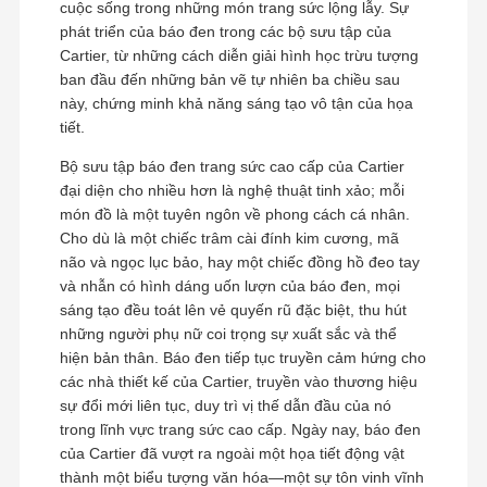
cuộc sống trong những món trang sức lộng lẫy. Sự
phát triển của báo đen trong các bộ sưu tập của
Cartier, từ những cách diễn giải hình học trừu tượng
ban đầu đến những bản vẽ tự nhiên ba chiều sau
này, chứng minh khả năng sáng tạo vô tận của họa
tiết.
Bộ sưu tập báo đen trang sức cao cấp của Cartier
đại diện cho nhiều hơn là nghệ thuật tinh xảo; mỗi
món đồ là một tuyên ngôn về phong cách cá nhân.
Cho dù là một chiếc trâm cài đính kim cương, mã
não và ngọc lục bảo, hay một chiếc đồng hồ đeo tay
và nhẫn có hình dáng uốn lượn của báo đen, mọi
sáng tạo đều toát lên vẻ quyến rũ đặc biệt, thu hút
những người phụ nữ coi trọng sự xuất sắc và thể
hiện bản thân. Báo đen tiếp tục truyền cảm hứng cho
các nhà thiết kế của Cartier, truyền vào thương hiệu
sự đổi mới liên tục, duy trì vị thế dẫn đầu của nó
trong lĩnh vực trang sức cao cấp. Ngày nay, báo đen
của Cartier đã vượt ra ngoài một họa tiết động vật
thành một biểu tượng văn hóa—một sự tôn vinh vĩnh