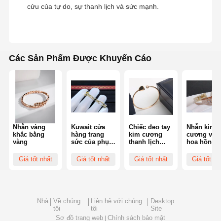
cửu của tự do, sự thanh lịch và sức mạnh.
Các Sản Phẩm Được Khuyến Cáo
Nhẫn vàng
Kuwait cửa
Chiếc đeo tay
Nhẫn kim
khắc bằng
hàng trang
kim cương
cương vàn
vàng
sức của phụ
thanh lịch
hoa hồng
nữ trang sức
Chopard Đồ
hoàn toàn 
quyến rũ, 18K
trang sức tùy
công tùy
Giá tốt nhất
Giá tốt nhất
Giá tốt nhất
Giá tốt nh
vàng di
chỉnh Lễ cưới
chỉnh cho
chuyển bông
18k vàng
thiết kế đồ
tai
sapphire
trang sức 
bạn
Nhà
Về chúng
Liên hệ với chúng
Desktop
tôi
tôi
Site
Sơ đồ trang web
Chính sách bảo mật