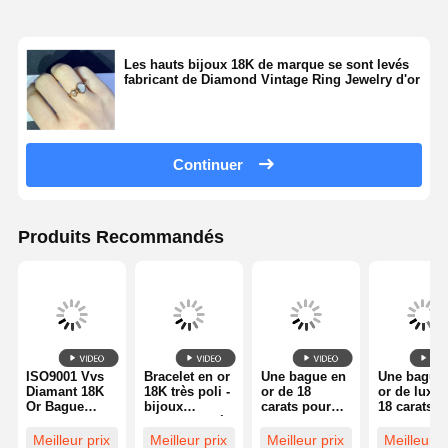
Les hauts bijoux 18K de marque se sont levés
fabricant de Diamond Vintage Ring Jewelry d'or
Continuer
Produits Recommandés
ISO9001 Vvs
Bracelet en or
Une bague en
Une bague
Diamant 18K
18K très poli -
or de 18
or de luxe 
Or Bague
bijoux
carats pour
18 carats a
Diamant
personnalisés
mariage /
deux boucl
bijoux de luxe
de qualité
fiançailles.
en or blanc
Meilleur prix
Meilleur prix
Meilleur prix
Meilleur p