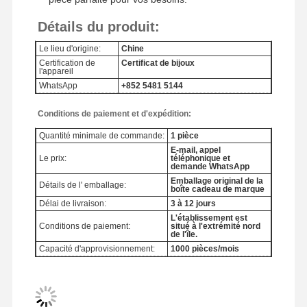
Détails du produit:
Le lieu d'origine:
Chine
Certification de
Certificat de bijoux
l'appareil
WhatsApp
+852 5481 5144
Conditions de paiement et d'expédition:
Quantité minimale de commande:
1 pièce
E-mail, appel
Le prix:
téléphonique et
demande WhatsApp
Emballage original de la
Détails de l' emballage:
boîte cadeau de marque
Délai de livraison:
3 à 12 jours
L'établissement est
Conditions de paiement:
situé à l'extrémité nord
de l'île.
Capacité d'approvisionnement:
1000 pièces/mois
À La Maison
Produits
Vidéos
À Propos De
Nous