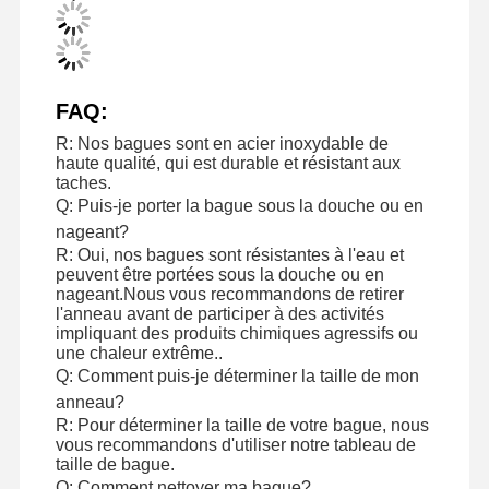
Visite De
Contrôle De
Nous
Nouvelles
FAQ:
L'usine
La Qualité
Contacter
R: Nos bagues sont en acier inoxydable de
haute qualité, qui est durable et résistant aux
taches.
Q: Puis-je porter la bague sous la douche ou en
nageant?
Les Affaires
Le Blog
Demandez
R: Oui, nos bagues sont résistantes à l'eau et
Un Devis
peuvent être portées sous la douche ou en
nageant.Nous vous recommandons de retirer
l'anneau avant de participer à des activités
impliquant des produits chimiques agressifs ou
Des anneaux de diamants 18K
une chaleur extrême..
Q: Comment puis-je déterminer la taille de mon
Un bracelet en or 18KT
anneau?
R: Pour déterminer la taille de votre bague, nous
Collier de pendentif de 18K
vous recommandons d'utiliser notre tableau de
taille de bague.
Des bracelets en or 18K
Q: Comment nettoyer ma bague?