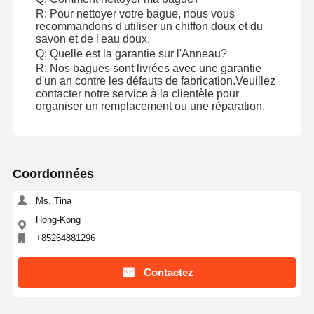
R: Pour nettoyer votre bague, nous vous
Bracelet de montre au diamant
recommandons d'utiliser un chiffon doux et du
savon et de l'eau doux.
Des boucles d'oreilles en or de 18 carats
Q: Quelle est la garantie sur l'Anneau?
R: Nos bagues sont livrées avec une garantie
Broche en or de 18 carats
d'un an contre les défauts de fabrication.Veuillez
contacter notre service à la clientèle pour
organiser un remplacement ou une réparation.
Un ensemble de bijoux de 18K
Un bracelet en diamant de 14K
Une bague en or de 14 carats
Coordonnées
Bracelet en or 14CT
Ms. Tina
Hong-Kong
Collier plaqué en or 14K
+85264881296
bijoux en platine sur mesure
Contactez