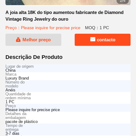
2/4
A joia alta 18K do tipo aumentou fabricante de Diamond
Vintage Ring Jewelry do ouro
Preço：Please inquire for precise price
MOQ：1 PC
Melhor preço
contacto
Descrição De Produto
Lugar de origem
China
Marca
Luxury Brand
Número do
modelo
Anéis
Quantidade de
ordem mínima
1 PC
Preço
Please inquire for precise price
Detalhes da
embalagem
pacote de plástico
Tempo de
entrega
3-7 dias