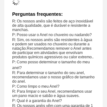
Perguntas frequentes:
Visita À
Controle De
Contacte-
Notícias
Fábrica
Qualidade
Nos
R: Os nossos anéis são feitos de aço inoxidável
de alta qualidade, que é durável e resistente a
manchas.
P: Posso usar o Anel no chuveiro ou nadando?
R: Sim, os nossos anéis são resistentes à água
e podem ser usados no chuveiro ou durante a
natação.Recomendamos remover o Anel antes
Casos
Blogue
Solicite Um
de participar em atividades que envolvam
Orçamento
produtos químicos agressivos ou calor extremo..
P: Como posso determinar o tamanho do meu
anel?
Anéis de diamantes de 18K
R: Para determinar o tamanho do seu anel,
recomendamos usar o nosso gráfico de tamanho
Pulseira de ouro 18KT
do anel.
P: Como limpo o meu Anel?
Colar de pendente de 18K
R: Para limpar o seu Anel, recomendamos usar
um pano macio e sabão e água suaves.
Pulseiras de ouro de 18K
P: Qual é a garantia do Anel?
R: Os nossos anéis vêm com uma garantia de 1