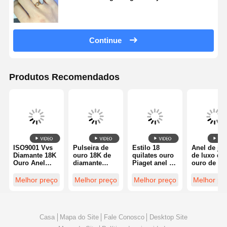
Continue
Produtos Recomendados
ISO9001 Vvs
Pulseira de
Estilo 18
Anel de jói
Diamante 18K
ouro 18K de
quilates ouro
de luxo de
Ouro Anel
diamante
Piaget anel de
ouro de 18
Diamante
altamente
diamante para
quilates c
Joias de luxo
polida - jóias
casamento /
dois laços 
Melhor preço
Melhor preço
Melhor preço
Melhor pr
personalizada
noivado a
ouro branc
s de
fábrica de
de 18 quila
qualidade
jóias de
e uma espi
diamantes
de cerâmic
preta
Casa
Mapa do Site
Fale Conosco
Desktop Site