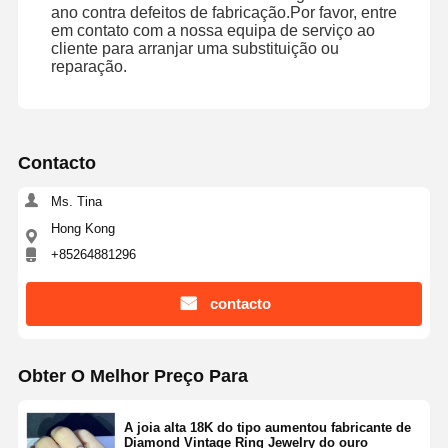
Pulseira de relógio de diamante
ano contra defeitos de fabricação.Por favor, entre
em contato com a nossa equipa de serviço ao
cliente para arranjar uma substituição ou
Brincos de ouro de 18 quilates
reparação.
Broche de ouro 18K
Conjunto de jóias 18K
Contacto
14K Diamond Bangle
Ms. Tina
Anel de ouro de 14 quilates
Hong Kong
+85264881296
14CT Pulseira de ouro
Colar de ouro 14K
contacto
Joias de platina personalizadas
Obter O Melhor Preço Para
A joia alta 18K do tipo aumentou fabricante de
Diamond Vintage Ring Jewelry do ouro