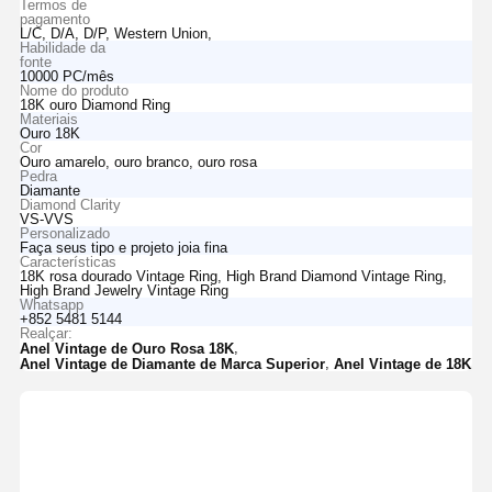
Termos de
pagamento
L/C, D/A, D/P, Western Union,
Habilidade da
fonte
10000 PC/mês
Nome do produto
18K ouro Diamond Ring
Materiais
Ouro 18K
Cor
Ouro amarelo, ouro branco, ouro rosa
Pedra
Diamante
Diamond Clarity
VS-VVS
Personalizado
Faça seus tipo e projeto joia fina
Características
18K rosa dourado Vintage Ring, High Brand Diamond Vintage Ring,
High Brand Jewelry Vintage Ring
Whatsapp
+852 5481 5144
Realçar:
,
Anel Vintage de Ouro Rosa 18K
,
Anel Vintage de Diamante de Marca Superior
Anel Vintage de 18K