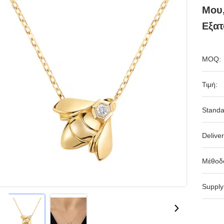
Μου,
Εξατ
MOQ:
Τιμή:
Standa
Deliver
Μέθοδ
Supply