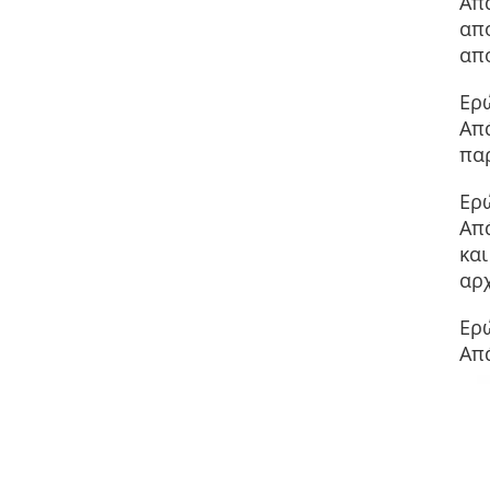
Απά
απο
απ
Ερ
Απ
πα
Ερ
Απ
κα
αρχ
Ερώ
Απά