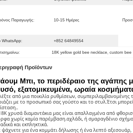
ρόνος Παραγωγής:
10-15 Ημέρες
Προσ
ο WhatsApp:
+852 64849554
πισημαίνω:
18K yellow gold bee necklace
, 
custom bee 
εριγραφή Προϊόντων
άουμ Μπι, το περιδέραιο της αγάπης μ
υσό, εξατομικευμένα, ωραία κοσμήματ
λέξτε από μια ποικιλία ρυθμίσεων, συμπεριλαμβανομένης τη
ριάζει με το προσωπικό σας γούστο και το στυλ.Έτσι μπορεί
ίσταση..
18K χρυσά διαμαντάκια μας είναι απαλλαγμένα από φθορισ
ρφα χωρίς καμία παρέμβαση.αχλάδι, ή σμαραγδένιο σχήμα
αδικά και εκπληκτικά.
ε ψάχνετε για ένα κομμάτι δήλωσης ή ένα λεπτό αξεσουάρ