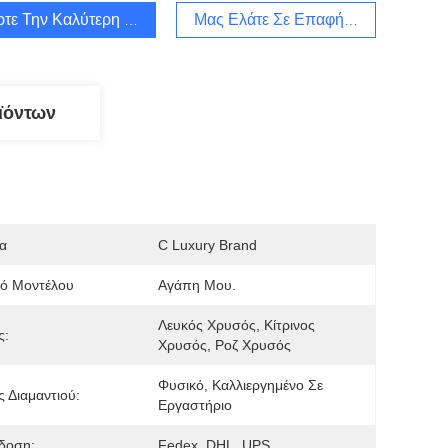
τε Την Καλύτερη Τιμή
Μας Ελάτε Σε Επαφή Με
ϊόντων
α
C Luxury Brand
μό Μοντέλου
Αγάπη Μου.
Λευκός Χρυσός, Κίτρινος 
ς:
Χρυσός, Ροζ Χρυσός
Φυσικό, Καλλιεργημένο Σε 
 Διαμαντιού:
Εργαστήριο
δοση:
Fedex, DHL, UPS