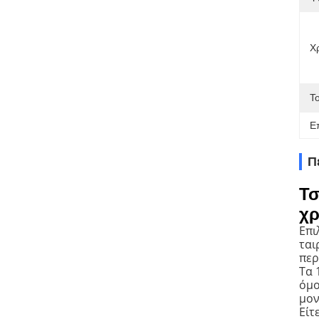
Χ
Τ
Ε
Π
Τσ
χρ
Επι
ται
περ
Τα 
όμο
μον
Είτ