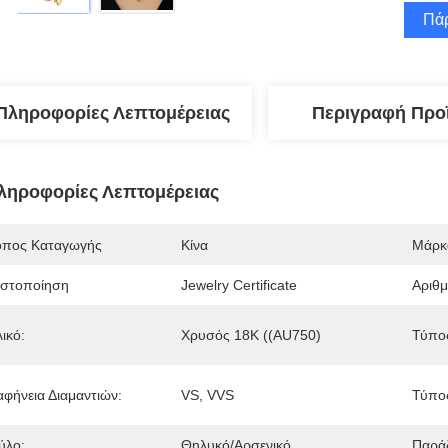
Πάρ
Πληροφορίες Λεπτομέρειας
Περιγραφή Προ
ληροφορίες Λεπτομέρειας
όπος Καταγωγής
Κίνα
Μάρκ
ιστοποίηση
Jewelry Certificate
Αριθ
ικό:
Χρυσός 18K ((AU750)
Τύπο
αφήνεια Διαμαντιών:
VS, VVS
Τύπος
ύλο:
Θηλυκό/αρσενικό
Παρά