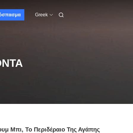
όσπασμα
Greek
ΌΝΤΑ
υμ Μπι, Το Περιδέραιο Της Αγάπης