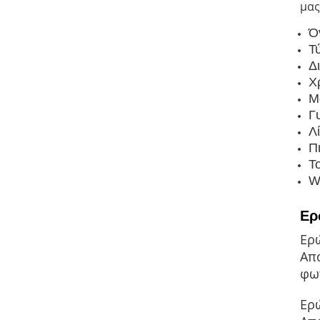
μας
Ό
Τ
Δ
Χ
Μ
Γ
Λ
Π
Τ
W
Ερ
Ερώ
Απά
φωτ
Ερ