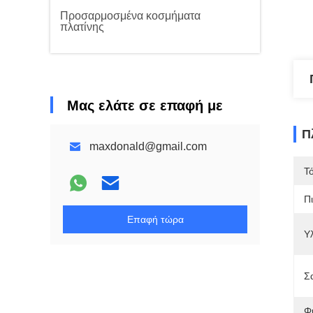
Προσαρμοσμένα κοσμήματα
πλατίνης
Μας ελάτε σε επαφή με
Π
maxdonald@gmail.com
Τ
Π
Επαφή τώρα
Υλ
Σ
Φ