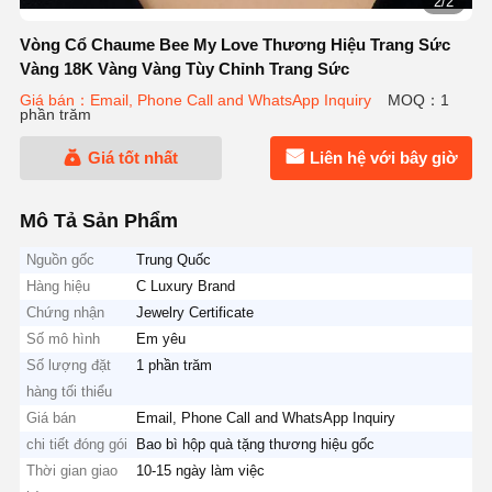
2/2
Vòng Cổ Chaume Bee My Love Thương Hiệu Trang Sức
Vàng 18K Vàng Vàng Tùy Chỉnh Trang Sức
Giá bán：Email, Phone Call and WhatsApp Inquiry
MOQ：1
phần trăm
Giá tốt nhất
Liên hệ với bây giờ
Mô Tả Sản Phẩm
Nguồn gốc
Trung Quốc
Hàng hiệu
C Luxury Brand
Chứng nhận
Jewelry Certificate
Số mô hình
Em yêu
Số lượng đặt
1 phần trăm
hàng tối thiểu
Giá bán
Email, Phone Call and WhatsApp Inquiry
chi tiết đóng gói
Bao bì hộp quà tặng thương hiệu gốc
Thời gian giao
10-15 ngày làm việc