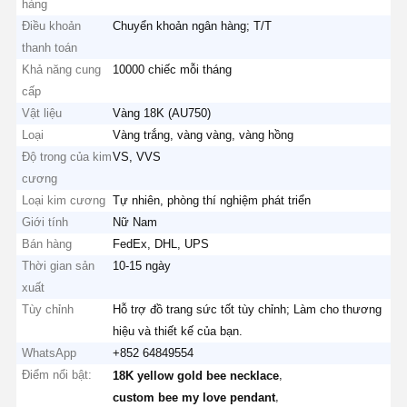
hàng
Điều khoản
Chuyển khoản ngân hàng; T/T
thanh toán
Khả năng cung
10000 chiếc mỗi tháng
cấp
Vật liệu
Vàng 18K (AU750)
Loại
Vàng trắng, vàng vàng, vàng hồng
Độ trong của kim
VS, VVS
cương
Loại kim cương
Tự nhiên, phòng thí nghiệm phát triển
Giới tính
Nữ Nam
Bán hàng
FedEx, DHL, UPS
Thời gian sản
10-15 ngày
xuất
Tùy chỉnh
Hỗ trợ đồ trang sức tốt tùy chỉnh; Làm cho thương
hiệu và thiết kế của bạn.
WhatsApp
+852 64849554
Điểm nổi bật:
,
18K yellow gold bee necklace
,
custom bee my love pendant