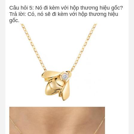
Chiếc vòng đeo tay đồng hồ kim cương
Câu hỏi 5: Nó đi kèm với hộp thương hiệu gốc?
Trả lời: Có, nó sẽ đi kèm với hộp thương hiệu
Vòng tai bằng vàng 18 carat
gốc.
18K vàng Brooch
Bộ đồ trang sức 18K
Chiếc vòng tay kim cương 14K
Chiếc nhẫn vàng 14 carat
Chiếc vòng tay bằng vàng 14CT
Chiếc vòng cổ bằng vàng 14K
Đồ trang sức bằng bạch kim tùy chỉnh