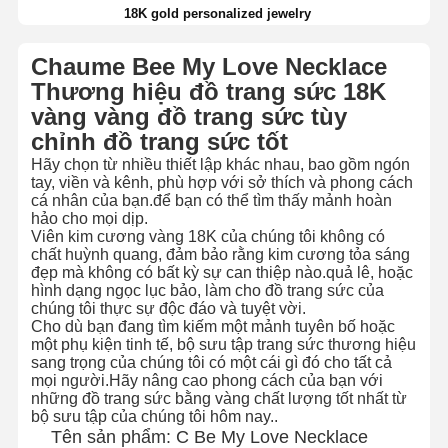
18K gold personalized jewelry
Chaume Bee My Love Necklace
Thương hiệu đồ trang sức 18K
vàng vàng đồ trang sức tùy
chỉnh đồ trang sức tốt
Hãy chọn từ nhiều thiết lập khác nhau, bao gồm ngón
tay, viền và kênh, phù hợp với sở thích và phong cách
cá nhân của bạn.để bạn có thể tìm thấy mảnh hoàn
hảo cho mọi dịp.
Viên kim cương vàng 18K của chúng tôi không có
chất huỳnh quang, đảm bảo rằng kim cương tỏa sáng
đẹp mà không có bất kỳ sự can thiệp nào.quả lê, hoặc
hình dạng ngọc lục bảo, làm cho đồ trang sức của
chúng tôi thực sự độc đáo và tuyệt vời.
Cho dù bạn đang tìm kiếm một mảnh tuyên bố hoặc
một phụ kiện tinh tế, bộ sưu tập trang sức thương hiệu
sang trọng của chúng tôi có một cái gì đó cho tất cả
mọi người.Hãy nâng cao phong cách của bạn với
những đồ trang sức bằng vàng chất lượng tốt nhất từ
bộ sưu tập của chúng tôi hôm nay..
Tên sản phẩm: C Be My Love Necklace