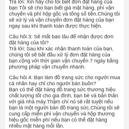
Trả lời: Xin hãy cho tôi biết đơn đặt hàng của
bạn Tôi sẽ cho bạn biết giá mặt hàng, phí vận
chuyển và phí hộp gốc và tổng số tiền.Chúng tôi
sẽ xử lý và vận chuyển đơn đặt hàng của bạn
Chuyến
Kiểm Soát
Liên Hệ Với
Tin Tức
ngay sau khi thanh toán được thực hiện.
Tham Quan
Chất Lượng
Chúng Tôi
Nhà Máy
Câu hỏi 3: Sẽ mất bao lâu để nhận được đơn
đặt hàng của tôi?
Trả lời: Sau khi xác nhận thanh toán của bạn,
chúng tôi sẽ bắt đầu xử lý đơn đặt hàng của
bạn.cộng với thời gian vận chuyển 7 ngày bằng
Các Vụ Án
Blog
Yêu Cầu Đặt
phương pháp vận chuyển nhanh.
Giá
Câu hỏi 4: Bạn làm đồ trang sức cho người mua
cá nhân hay chỉ cho người bán buôn?
Nhẫn kim cương 18K
Bạn có thể đặt hàng đồ trang sức thương hiệu
chất lượng tốt cho gia đình, bạn bè và bản thân
Chiếc vòng tay vàng 18KT
với giá nhà máy.Thậm chí nó sẽ rất tuyệt nếu
bạn là một người bán đồ trang sức.Chúng tôi sẽ
Chiếc vòng cổ 18K
cung cấp miễn phí vận chuyển và hộp thương
hiệu gốc miễn phí nếu bạn có thể đặt hàng
Chiếc vòng tay vàng 18K
nhiều mặt hàng mỗi lần.