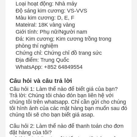
Loại hoạt động: Nhà máy
Độ sáng kim cương: VS-VVS
Màu kim cương: D, E, F
Mateiral: 18K vàng vàng
Giới tính: Phụ nữ/Người nam
Đá: Kim cương; Kim cương trồng trong
phòng thí nghiệm
Chứng chỉ: Chứng chỉ đồ trang sức
Địa điểm: Trung Quốc
WhatsApp: +852 64849554
Câu hỏi và câu trả lời
Câu hỏi 1: Làm thế nào để biết giá của bạn?
Trả lời: Chúng tôi chào đón bạn liên hệ với
chúng tôi trên whatsapp. Chỉ cần gửi cho chúng
tôi hình ảnh của các mặt hàng bạn muốn sau đó
chúng tôi sẽ cho bạn biết giá asap.
Nhà
Sản Phẩm
Video
Về Chúng
Tôi
Câu hỏi 2: Làm thế nào để thanh toán cho đơn
đặt hàng của tôi?