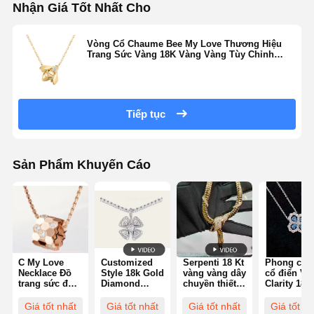
Nhận Giá Tốt Nhất Cho
Vòng Cổ Chaume Bee My Love Thương Hiệu
Trang Sức Vàng 18K Vàng Vàng Tùy Chỉnh
Trang Sức
Tiếp tục
Sản Phẩm Khuyến Cáo
C My Love
Customized
Serpenti 18 Kt
Phong các
Necklace Đồ
Style 18k Gold
vàng vàng dây
cổ điển VV
trang sức đẹp
Diamond
chuyền thiết
Clarity 18k
Đồ trang sức
necklace
lập với Demi
vàng trang
thương hiệu
Luxurious 18k
Pavé kim
sức với cá
Giá tốt nhất
Giá tốt nhất
Giá tốt nhất
Giá tốt nh