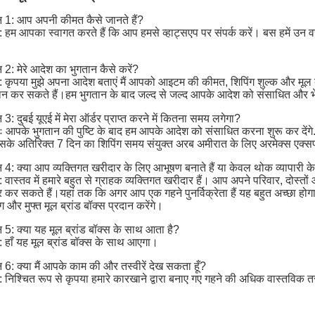
्न 1: आप अपनी कीमत कैसे जानते हैं?
र: हम आपका स्वागत करते हैं कि आप हमसे व्हाट्सएप पर संपर्क करें। बस हमें उन वस्त
्न 2: मेरे आदेश का भुगतान कैसे करें?
र: कृपया मुझे अपना आदेश बताएं मैं आपको आइटम की कीमत, शिपिंग शुल्क और मूल ब
ान कर सकते हैं।हम भुगतान के बाद जल्द से जल्द आपके आदेश को संसाधित और भेज
न 3: दुबई यूएई में मेरा ऑर्डर प्राप्त करने में कितना समय लगेगा?
रः आपके भुगतान की पुष्टि के बाद हम आपके आदेश को संसाधित करना शुरू कर दें
सके अतिरिक्त 7 दिन का शिपिंग समय संयुक्त अरब अमीरात के लिए अरमेक्स एक्सप्रे
्न 4: क्या आप व्यक्तिगत खरीदार के लिए आभूषण बनाते हैं या केवल थोक व्यापारी क
र: वास्तव में हमारे बहुत से ग्राहक व्यक्तिगत खरीदार हैं। आप अपने परिवार, दोस्तों
र कर सकते हैं।यहां तक कि अगर आप एक गहने पुनर्विक्रेता हैं यह बहुत अच्छा होग
ग और मुफ्त मूल ब्रांड बॉक्स प्रदान करेंगे।
्न 5: क्या यह मूल ब्रांड बॉक्स के साथ आता है?
र: हाँ यह मूल ब्रांड बॉक्स के साथ आएगा।
्न 6: क्या मैं आपके काम की और तस्वीरें देख सकता हूँ?
र: निश्चित रूप से कृपया हमारे कारखाने द्वारा बनाए गए गहने की अधिक वास्तविक 