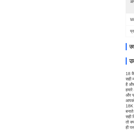
अन
W
प्
उत
उत
18 कै
सही म
है और 
हमारे
और प्
आपको 
18K 
बनाते
सही व
तो क्
ही पस