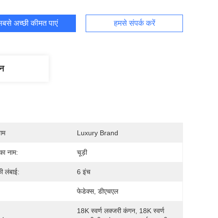
बसे अच्छी कीमत पाएं
हमसे संपर्क करें
णन
नाम
Luxury Brand
 का नाम:
चूड़ी
ी लंबाई:
6 इंच
:
फेडेक्स, डीएचएल
18K स्वर्ण लक्जरी कंगन, 18K स्वर्ण 