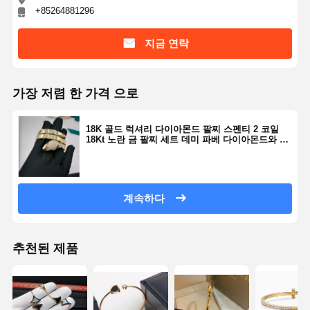
+85264881296
지금 연락
가장 저렴 한 가격 으로
18K 골드 럭셔리 다이아몬드 팔찌 스펜티 2 코일
18Kt 노란 금 팔찌 세트 데미 파베 다이아몬드와 검
은 온릭스 눈
계속하다
추천된 제품