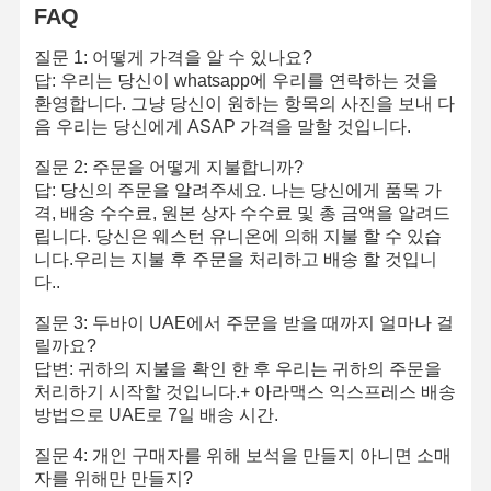
FAQ
질문 1: 어떻게 가격을 알 수 있나요?
답: 우리는 당신이 whatsapp에 우리를 연락하는 것을
공장 투어
품질 관리
저희와 연락
뉴스
환영합니다. 그냥 당신이 원하는 항목의 사진을 보내 다
음 우리는 당신에게 ASAP 가격을 말할 것입니다.
질문 2: 주문을 어떻게 지불합니까?
답: 당신의 주문을 알려주세요. 나는 당신에게 품목 가
격, 배송 수수료, 원본 상자 수수료 및 총 금액을 알려드
사건
블로그
인용 을 요청
립니다. 당신은 웨스턴 유니온에 의해 지불 할 수 있습
하십시오
니다.우리는 지불 후 주문을 처리하고 배송 할 것입니
다..
18K 다이아몬드 반지
질문 3: 두바이 UAE에서 주문을 받을 때까지 얼마나 걸
18KT 금 팔찌
릴까요?
답변: 귀하의 지불을 확인 한 후 우리는 귀하의 주문을
18K 계주 목걸이
처리하기 시작할 것입니다.+ 아라맥스 익스프레스 배송
방법으로 UAE로 7일 배송 시간.
18K 금 팔찌
질문 4: 개인 구매자를 위해 보석을 만들지 아니면 소매
자를 위해만 만들지?
다이아몬드 시계 팔찌