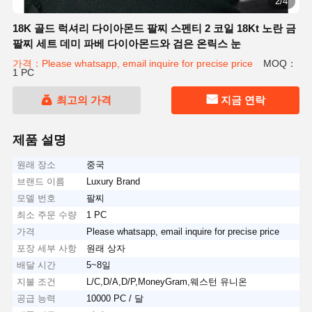
2/4
18K 골드 럭셔리 다이아몬드 팔찌 스펜티 2 코일 18Kt 노란 금
팔찌 세트 데미 파베 다이아몬드와 검은 온릭스 눈
가격：Please whatsapp, email inquire for precise price
MOQ：
1 PC
최고의 가격
지금 연락
제품 설명
원래 장소
중국
브랜드 이름
Luxury Brand
모델 번호
팔찌
최소 주문 수량
1 PC
가격
Please whatsapp, email inquire for precise price
포장 세부 사항
원래 상자
배달 시간
5~8일
지불 조건
L/C,D/A,D/P,MoneyGram,웨스턴 유니온
공급 능력
10000 PC / 달