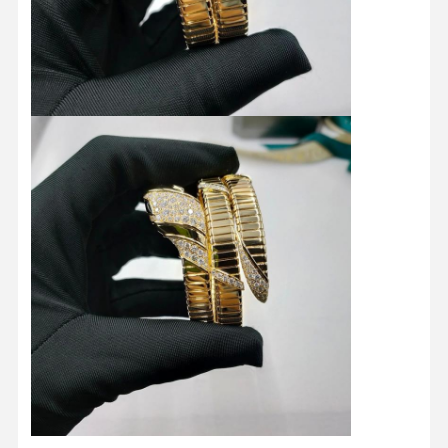
집
제품
비디오
우리 에 관한
것