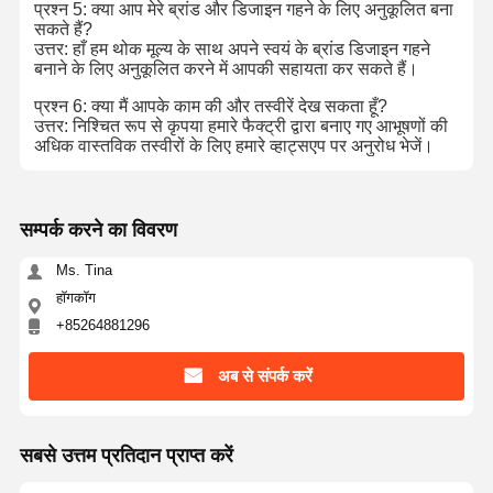
प्रश्न 5: क्या आप मेरे ब्रांड और डिजाइन गहने के लिए अनुकूलित बना
सकते हैं?
18K सोने का ब्रश
उत्तर: हाँ हम थोक मूल्य के साथ अपने स्वयं के ब्रांड डिजाइन गहने
बनाने के लिए अनुकूलित करने में आपकी सहायता कर सकते हैं।
18K आभूषण सेट
प्रश्न 6: क्या मैं आपके काम की और तस्वीरें देख सकता हूँ?
उत्तर: निश्चित रूप से कृपया हमारे फैक्ट्री द्वारा बनाए गए आभूषणों की
14K डायमंड बंगला
अधिक वास्तविक तस्वीरों के लिए हमारे व्हाट्सएप पर अनुरोध भेजें।
14 कैरेट सोने की अंगूठी
14CT स्वर्ण कंगन
सम्पर्क करने का विवरण
Ms. Tina
14K सोने से मढ़वा हुआ हार
हॉगकॉग
अनुकूलित प्लैटिनम आभूषण
+85264881296
अब से संपर्क करें
सबसे उत्तम प्रतिदान प्राप्त करें