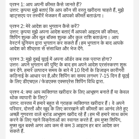
प्रश्न 1: आप अपनी कीमत कैसे जानते हैं?
उत्तर: कृपया मुझे बताएं कि आप कौन सी वस्तु खरीदना चाहते हैं, मुझे
व्हाट्सएप पर तस्वीरें भेजकर मैं आपको कीमतें बताऊंगा।
कारखाने का दौरा
गुणवत्ता नियंत्रण
हमसे संपर्क करें
समाचार
प्रश्न 2: मेरे आदेश का भुगतान कैसे करें?
उत्तर: कृपया मुझे अपना आदेश बताएं मैं आपको आइटम की कीमत,
शिपिंग शुल्क और मूल बॉक्स शुल्क और कुल राशि बताऊंगा। आप
वेस्टर्न यूनियन द्वारा भुगतान कर सकते हैं।हम भुगतान के बाद आपके
आदेश को शीघ्रता से संसाधित और भेज देंगे.
मामले
ब्लॉग
उद्धरण मांगें
प्रश्न 3: मुझे दुबई यूएई में अपना ऑर्डर कब तक प्राप्त होगा?
उत्तरः अपने भुगतान की पुष्टि के बाद हम अपने आदेश प्रसंस्करण शुरू
कर देंगे. हमारे उत्पादन समय के बारे में 10 दिनों के डिजाइन कारीगरी
18K हीरे के छल्ले
कठिनाई के आधार पर है,और शिपिंग का समय लगभग 7-15 दिन है यूएई
के लिए डीएचएल / फेडएक्स एक्सप्रेस शिपिंग विधि द्वारा.
18 केटी स्वर्ण कंगन
प्रश्न 4: क्या आप व्यक्तिगत खरीदार के लिए आभूषण बनाते हैं या केवल
थोक व्यापारी के लिए?
18K लटकन हार
उत्तर: वास्तव में हमारे बहुत से ग्राहक व्यक्तिगत खरीदार हैं। वे अपने
परिवार, दोस्तों और खुद के लिए कारखाने की कीमतों का आनंद लेते हुए
18K स्वर्ण कंगन
अच्छी गुणवत्ता वाले ब्रांड आभूषण खरीद रहे हैं।हम भी हमारे साथ काम
करने के लिए गहने विक्रेताओं का स्वागत करते हैं. हम मुफ्त शिपिंग,
हीरा घड़ी कंगन
मुफ्त मूल बक्से अगर आप कम से कम 3 आइटम हर बार आदेश कर
सकते हैं.
18 कैरेट सोने की बालियां