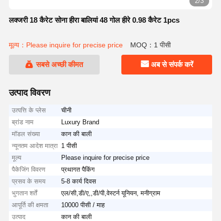
2/3
लक्जरी 18 कैरेट सोना हीरा बालियां 48 गोल हीरे 0.98 कैरेट 1pcs
मूल्य：Please inquire for precise price
MOQ：1 पीसी
सबसे अच्छी कीमत
अब से संपर्क करें
उत्पाद विवरण
उत्पत्ति के प्लेस
चीनी
ब्रांड नाम
Luxury Brand
मॉडल संख्या
कान की बाली
न्यूनतम आदेश मात्रा
1 पीसी
मूल्य
Please inquire for precise price
पैकेजिंग विवरण
प्रथागत पैकिंग
प्रसव के समय
5-8 कार्य दिवस
भुगतान शर्तें
एल/सी,डी/ए,,डी/पी,वेस्टर्न यूनियन, मनीग्राम
आपूर्ति की क्षमता
10000 पीसी / माह
उत्पाद
कान की बाली