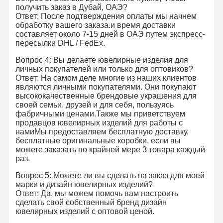
получить заказ в Дубай, ОАЭ?
18-каратные золотые серьги
Ответ: После подтверждения оплаты мы начнем
обработку вашего заказа.и время доставки
Золотая брошка 18 карат
составляет около 7-15 дней в ОАЭ путем экспресс-
пересылки DHL / FedEx.
Набор ювелирных изделий 18K
Вопрос 4: Вы делаете ювелирные изделия для
личных покупателей или только для оптовиков?
14K алмазный браслет
Ответ: На самом деле многие из наших клиентов
являются личными покупателями. Они покупают
14 каратное золотое кольцо
высококачественные брендовые украшения для
своей семьи, друзей и для себя, пользуясь
фабричными ценами.Также мы приветствуем
14CT Золотой браслет
продавцов ювелирных изделий для работы с
намиМы предоставляем бесплатную доставку,
Позолоченное ожерелье 14K
бесплатные оригинальные коробки, если вы
можете заказать по крайней мере 3 товара каждый
Платиновые ювелирные изделия
раз.
Вопрос 5: Можете ли вы сделать на заказ для моей
марки и дизайн ювелирных изделий?
Ответ: Да, мы можем помочь вам настроить
сделать свой собственный бренд дизайн
ювелирных изделий с оптовой ценой.