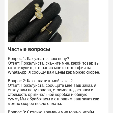
Экскурсия
Контроль
Свяжитесь С
Новости
По Заводу
Качества
Нами
Случаи
Блог
Запросите
Частые вопросы
Цитату
Вопрос 1: Как узнать свою цену?
Ответ: Пожалуйста, скажите мне, какой товар вы
18K бриллиантовые кольца
хотите купить, отправив мне фотографии на
WhatsApp, я сообщу вам цены как можно скорее.
Золотой браслет 18 КТ
Вопрос 2: Как оплатить мой заказ?
Ответ: Пожалуйста, сообщите мне ваш заказ, я
Ожерелье 18K
скажу вам цену товара, стоимость доставки и
стоимость оригинальной коробки и общую
Золотые браслеты 18K
сумму.Мы обработаем и отправим ваш заказ как
можно скорее после оплаты.
Браслет с бриллиантовыми часами
Вопрос 3: Сколько времени мне нужно, чтобы