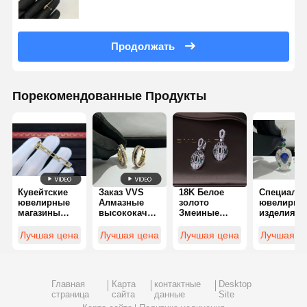
Продолжать
Порекомендованные Продукты
Кувейтские
Заказ VVS
18K Белое
Специали
ювелирные
Алмазные
золото
ювелирны
магазины
высококачественные
Змеиные
изделия
Женские
золотые
змеиные
Твердое 1
гламурные
серьги
серьги с
каратное
Лучшая цена
Лучшая цена
Лучшая цена
Лучшая ц
ювелирные
Круглые
изумрудными
золото
изделия, 18
резки
бриллиантами
Ювелирны
каратные
Золотые
изделия
золотые
Алмазные
Роскошны
Главная
Карта
контактные
Desktop
серьги
ювелирные
драгоценн
страница
сайта
данные
Site
изделия
камень
Алмазные