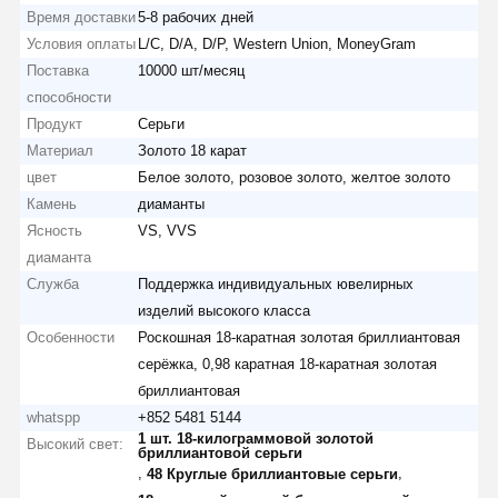
Время доставки
5-8 рабочих дней
Условия оплаты
L/C, D/A, D/P, Western Union, MoneyGram
Поставка
10000 шт/месяц
способности
Продукт
Серьги
Материал
Золото 18 карат
цвет
Белое золото, розовое золото, желтое золото
Камень
диаманты
Ясность
VS, VVS
диаманта
Служба
Поддержка индивидуальных ювелирных
изделий высокого класса
Особенности
Роскошная 18-каратная золотая бриллиантовая
серёжка, 0,98 каратная 18-каратная золотая
бриллиантовая
whatspp
+852 5481 5144
1 шт. 18-килограммовой золотой
Высокий свет:
бриллиантовой серьги
,
,
48 Круглые бриллиантовые серьги