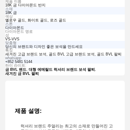
제품 이름
18K 금 다이아몬드 반지
소재
18K 금
색상
옐로우 골드, 화이트 골드, 로즈 골드
스톤
다이아몬드
다이아몬드 명료
성
VS-VVS
맞춤형
당신의 브랜드와 디자인 좋은 보석을 만드세요
특징
새겨진 고급 브랜드 보석, 골드 BVL 고급 브랜드 보석, 골드 BVL 팔찌
whatsapp
+852 5481 5144
하이 라이트:
,
,
금 BVL 밴드
대형 에메랄드 럭셔리 브랜드 보석 팔찌
새겨진 금 BVL 팔찌
제품 설명:
럭셔리 브랜드 주얼리는 최고의 소재로 만들어진 고