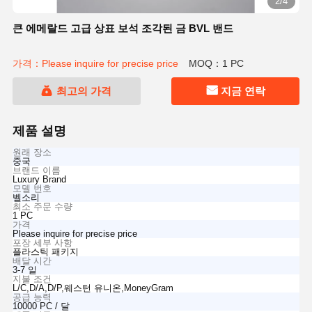
2/4
큰 에메랄드 고급 상표 보석 조각된 금 BVL 밴드
가격：Please inquire for precise price
MOQ：1 PC
최고의 가격
지금 연락
제품 설명
원래 장소
중국
브랜드 이름
Luxury Brand
모델 번호
벨소리
최소 주문 수량
1 PC
가격
Please inquire for precise price
포장 세부 사항
플라스틱 패키지
배달 시간
3-7 일
지불 조건
L/C,D/A,D/P,웨스턴 유니온,MoneyGram
공급 능력
10000 PC / 달