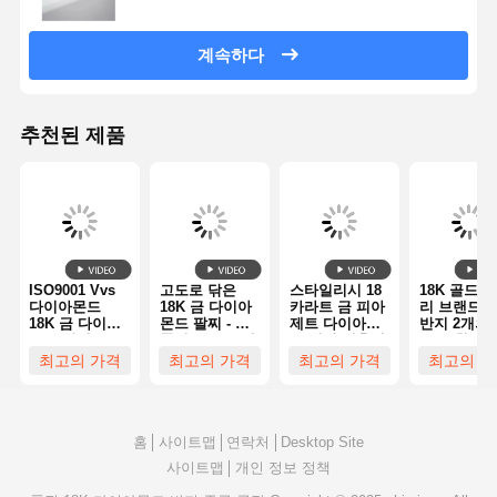
계속하다
추천된 제품
ISO9001 Vvs
고도로 닦은
스타일리시 18
18K 골드 
다이아몬드
18K 금 다이아
카라트 금 피아
리 브랜드 
18K 금 다이아
몬드 팔찌 - 고
제트 다이아몬
반지 2개의
몬드 반지 고급
품질 주문 보석
드 반지 결혼식
18Kt 흰 금 
보석
/ 약혼 다이아몬
프와 검은 
최고의 가격
최고의 가격
최고의 가격
최고의 가
드 보석 공장
믹 나선형
홈
사이트맵
연락처
Desktop Site
사이트맵
개인 정보 정책