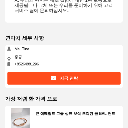
A: 우리의 반지는 제조 결함에 대한 1년 보증으로
다이아몬드 시계 팔찌
제공됩니다.교체 또는 수리를 준비하기 위해 고객
서비스 팀에 문의하십시오..
18 카라트 금 귀걸이
18K 골드 브로치
연락처 세부 사항
18K 보석 세트
Ms. Tina
14K 다이아몬드 팔찌
홍콩
14카라트 금 반지
+85264881296
14CT 금 팔찌
지금 연락
14K 금으로 칠한 목걸이
맞춤 플래티넘 보석
가장 저렴 한 가격 으로
큰 에메랄드 고급 상표 보석 조각된 금 BVL 밴드