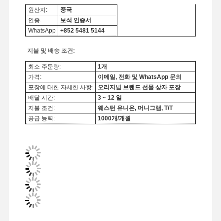
원산지:
중국
인증:
보석 인증서
WhatsApp
+852 5481 5144
지불 및 배송 조건:
최소 주문량:
1개
가격:
이메일, 전화 및 WhatsApp 문의
포장에 대한 자세한 사항:
오리지널 브랜드 선물 상자 포장
배달 시간:
3 ~ 12 일
지불 조건:
웨스턴 유니온, 머니그램, T/T
공급 능력:
1000개/개월
집
제품
비디오
우리 에 관한
것