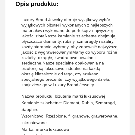
Opis produktu:
Luxury Brand Jewelry oferuje wyjątkowy wybór
wyjątkowych biżuterii wykonanych z najlepszych
materiałów.i wykonane do perfekcji z najwyższej
jakości złotaNasze kamienie szlachetne obejmują
błyszczące diamenty, rubiny, szmaragdy i szafiry,
każdy starannie wybrany, aby zapewnić najwyższą
jakość.z wygrawerowanymMamy do wyboru różne
kształty: okrągłe, kwadratowe, owalne i
serdeczne.Nasze specjalne opakowania na
biżuterię są luksusowe i idealne na każdą
okazję.Niezależnie od tego, czy szukasz
specjalnego prezentu, czy wyjątkowego dzieła,
znajdziesz go w Luxury Brand Jewelry.
Nazwa produktu: biżuteria marki luksusowej
Kamienie szlachetne: Diament, Rubin, Szmaragd,
Sapphire
Wzornictwo: Rzeźbione, filigranowe, grawerowane,
inkrustowane
Marka: marka luksusowa