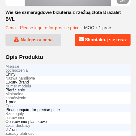
2/4
Wielkie szmaragdowe biżuteria z rzeźbą złota Brazalet
BVL
Cena：Please inquire for precise price
MOQ：1 proc.
Najlepsza cena
Skontaktuj się teraz
Opis Produktu
Miejsce
pochodzenia
Chiny
Nazwa handlowa
Luxury Brand
Numer modelu
Pierścienie
Minimalne
zamówienie
1 proc.
Cena
Please inquire for precise price
Szczegóły
pakowania
Opakowanie plastikowe
Czas dostawy
3-7 dni
Zasady płatności