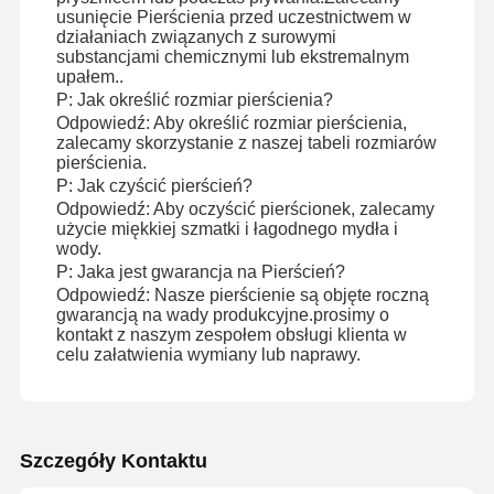
Diamentowa bransoletka z zegarkiem
usunięcie Pierścienia przed uczestnictwem w
działaniach związanych z surowymi
18 karatowe złote kolczyki
substancjami chemicznymi lub ekstremalnym
upałem..
P: Jak określić rozmiar pierścienia?
18K złota broszka
Odpowiedź: Aby określić rozmiar pierścienia,
zalecamy skorzystanie z naszej tabeli rozmiarów
Zestaw biżuterii 18K
pierścienia.
P: Jak czyścić pierścień?
14K diamentowy bransolet
Odpowiedź: Aby oczyścić pierścionek, zalecamy
użycie miękkiej szmatki i łagodnego mydła i
14 karatowy złoty pierścionek
wody.
P: Jaka jest gwarancja na Pierścień?
14CT Złota bransoletka
Odpowiedź: Nasze pierścienie są objęte roczną
gwarancją na wady produkcyjne.prosimy o
Naszyjnik złotego 14K
kontakt z naszym zespołem obsługi klienta w
celu załatwienia wymiany lub naprawy.
Biżuteria z platyny na zamówienie
Szczegóły Kontaktu