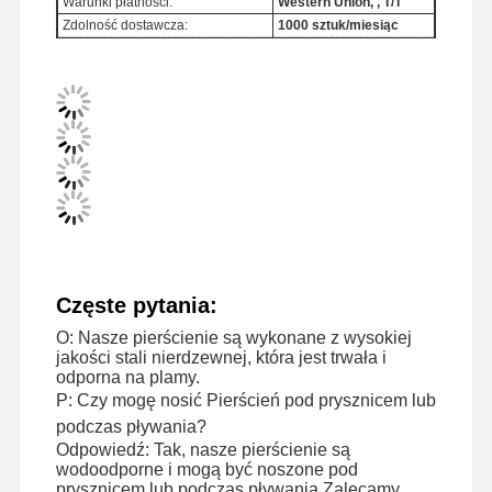
Warunki płatności:
Western Union, , T/T
Zdolność dostawcza:
1000 sztuk/miesiąc
Wycieczka
Kontrola
Skontaktuj
Nowości
Po Fabryce
Jakości
Się Z Nami
Sprawy
Bloga
Poproś O
Wycenę
Częste pytania:
Pierścienie diamentowe 18K
O: Nasze pierścienie są wykonane z wysokiej
jakości stali nierdzewnej, która jest trwała i
Złota bransoletka 18KT
odporna na plamy.
P: Czy mogę nosić Pierścień pod prysznicem lub
Naszyjnik 18K
podczas pływania?
Odpowiedź: Tak, nasze pierścienie są
18K złoty bransoletki
wodoodporne i mogą być noszone pod
prysznicem lub podczas pływania.Zalecamy