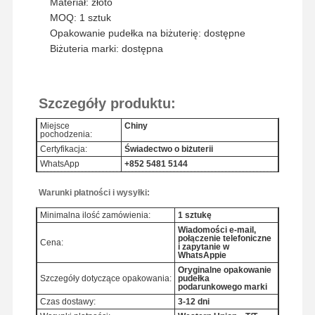
Materiał: złoto
MOQ: 1 sztuk
Opakowanie pudełka na biżuterię: dostępne
Biżuteria marki: dostępna
Szczegóły produktu:
Miejsce
Chiny
pochodzenia:
Certyfikacja:
Świadectwo o biżuterii
WhatsApp
+852 5481 5144
Warunki płatności i wysyłki:
Minimalna ilość zamówienia:
1 sztukę
Wiadomości e-mail,
połączenie telefoniczne
Cena:
i zapytanie w
WhatsAppie
Oryginalne opakowanie
Do Domu
Produkty
Filmy
O Nas
Szczegóły dotyczące opakowania:
pudełka
podarunkowego marki
Czas dostawy:
3-12 dni