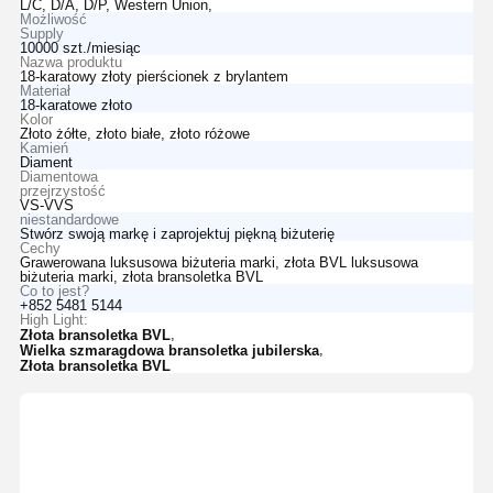
L/C, D/A, D/P, Western Union,
Możliwość
Supply
10000 szt./miesiąc
Nazwa produktu
18-karatowy złoty pierścionek z brylantem
Materiał
18-karatowe złoto
Kolor
Złoto żółte, złoto białe, złoto różowe
Kamień
Diament
Diamentowa
przejrzystość
VS-VVS
niestandardowe
Stwórz swoją markę i zaprojektuj piękną biżuterię
Cechy
Grawerowana luksusowa biżuteria marki, złota BVL luksusowa
biżuteria marki, złota bransoletka BVL
Co to jest?
+852 5481 5144
High Light:
,
Złota bransoletka BVL
,
Wielka szmaragdowa bransoletka jubilerska
Złota bransoletka BVL