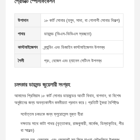
প্রোডাক্ট স্পেসিফিকেশন
উপাদান
১৮ কার্ট সোনার (হলুদ, সাদা, বা গোলাপী সোনার বিকল্প)
পাথর
ডায়মন্ড (ভিএস-ভিভিএস স্বচ্ছতা)
কাস্টমাইজেশন
ব্র্যান্ডিং এবং ডিজাইন কাস্টমাইজেশন উপলব্ধ
শৈলী
প্রং, বেজেল এবং চ্যানেল সেটিংস উপলব্ধ
চমৎকার ডায়মন্ড জুয়েলারী সংগ্রহ
আমাদের প্রিমিয়াম ১৮ কার্ট সোনার ডায়মন্ডের আংটি বিবাহ, বাগদান, বা বিশেষ
অনুষ্ঠানের জন্য অনন্তকালীন কমনীয়তা প্রদান করে। প্রতিটি টুকরা বৈশিষ্ট্যঃ
সর্বোত্তম চকচকে জন্য ফ্লুরোসেন্স মুক্ত হীরা
দক্ষতার সাথে কাটা পাথর (বৃত্তাকার, রাজকুমারী, মার্কেজ, ডিম্বাকৃতির, পীর
বা স্মারল্ড)
কানের দুল, নেকলেস, এবং ব্রেসলেট সহ মিলে যাওয়া সেটগুলিতে উপলব্ধ