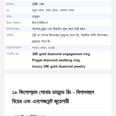
উপাদান
18K গোল্ড
রঙ
হলুদ সোনা, সাদা সোনা, গোলাপ সোনা
পাথর
ডায়মন্ড
হীরার স্বচ্ছতা
ভিএস-ভিভিএস
কাস্টমাইজড
আপনার ব্র্যান্ড এবং ডিজাইন সূক্ষ্ম গয়না তৈরি করুন
বৈশিষ্ট্য
18 কে সোনার বিলাসবহুল ব্র্যান্ডের গহনা রিং, সিরামিক সর্পিল বিলাসবহুল
ব্র্যান্ডের গহনা রিং
হোয়াটসঅ্যাপ
+৮৫২ ৫৪৮১ ৫১৪৪
লক্ষণীয় করা:
,
18K gold diamond engagement ring
,
Piaget diamond wedding ring
luxury 18K gold diamond jewelry
১৮ কিলোগ্রাম সোনার ডায়মন্ড রিং - বিলাসবহুল
বিয়ের এবং এনগেজমেন্ট জুয়েলারী