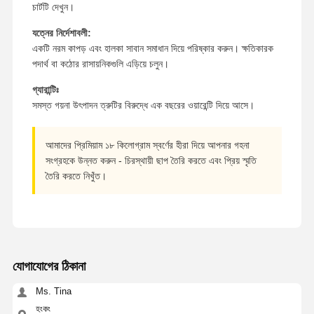
চার্টটি দেখুন।
যত্নের নির্দেশাবলী:
একটি নরম কাপড় এবং হালকা সাবান সমাধান দিয়ে পরিষ্কার করুন। ক্ষতিকারক
পদার্থ বা কঠোর রাসায়নিকগুলি এড়িয়ে চলুন।
গ্যারান্টিঃ
সমস্ত গয়না উৎপাদন ত্রুটির বিরুদ্ধে এক বছরের ওয়ারেন্টি দিয়ে আসে।
আমাদের প্রিমিয়াম ১৮ কিলোগ্রাম স্বর্ণের হীরা দিয়ে আপনার গহনা
সংগ্রহকে উন্নত করুন - চিরস্থায়ী ছাপ তৈরি করতে এবং প্রিয় স্মৃতি
তৈরি করতে নিখুঁত।
যোগাযোগের ঠিকানা
Ms. Tina
হংকং