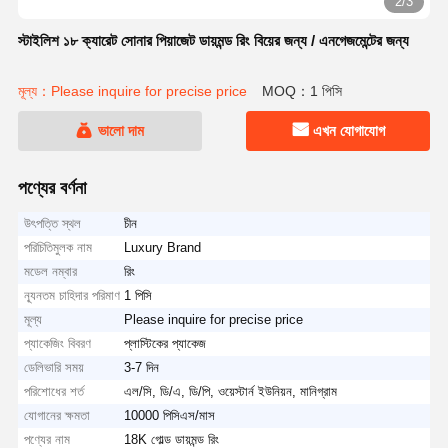
2/3
স্টাইলিশ ১৮ ক্যারেট সোনার পিয়াজেট ডায়মন্ড রিং বিয়ের জন্য / এনগেজমেন্টের জন্য
মূল্য：Please inquire for precise price
MOQ：1 পিসি
ভালো দাম
এখন যোগাযোগ
পণ্যের বর্ণনা
উৎপত্তি স্থল
চীন
পরিচিতিমুলক নাম
Luxury Brand
মডেল নম্বার
রিং
ন্যূনতম চাহিদার পরিমাণ
1 পিসি
মূল্য
Please inquire for precise price
প্যাকেজিং বিবরণ
প্লাস্টিকের প্যাকেজ
ডেলিভারি সময়
3-7 দিন
পরিশোধের শর্ত
এল/সি, ডি/এ, ডি/পি, ওয়েস্টার্ন ইউনিয়ন, মানিগ্রাম
যোগানের ক্ষমতা
10000 পিসিএস/মাস
পণ্যের নাম
18K গোল্ড ডায়মন্ড রিং