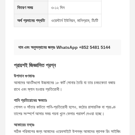
বিতরণ সময়
৩-১২ দিন
১৮ ক্যারেট সোনার কানের দুল
অর্থ প্রদানের পদ্ধতি
ওয়েস্টার্ন ইউনিয়ন, মানিগ্রাম, টি/টি
১৮ কিলোগ্রাম সোনার ব্রাশ
১৮ কিলোমিটার জুয়েলারী সেট
১৪ কে ডায়মন্ড ব্রেসলেট
দাম এবং অনুসন্ধানের জন্যঃ WhatsApp +852 5481 5144
১৪ ক্যারেট সোনার রিং
প্রায়শই জিজ্ঞাসিত প্রশ্ন
14CT সোনার কব্জি
উপাদান গুণমানঃ
আমাদের আংটিগুলো উচ্চমানের ১৮ কার্ট সোনার তৈরি যা তার চকচকেতা বজায়
১৪ কিলোগ্রাম সোনার মালা
রাখে এবং ম্লান হওয়ার প্রতিরোধী।
কাস্টম প্ল্যাটিনাম জুয়েলারী
পানি প্রতিরোধের ক্ষমতাঃ
গোসল ও সাঁতার কাটতে পানি-প্রতিরোধী হলেও, কঠোর রাসায়নিক বা প্রচণ্ড
তাপের সংস্পর্শে আসার সময় গয়না খুলে ফেলার পরামর্শ দেওয়া হচ্ছে।
আকারের তথ্যঃ
সঠিক পরিমাপের জন্য আমাদের ওয়েবসাইটে উপলব্ধ আমাদের ব্যাপক রিং সাইজিং