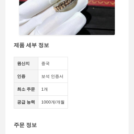
공장 투어
품질 관리
저희와 연락
뉴스
제품 세부 정보
사건
블로그
인용 을 요청
원산지
중국
하십시오
인증
보석 인증서
18K 다이아몬드 반지
최소 주문
1개
18KT 금 팔찌
공급 능력
1000개/개월
18K 계주 목걸이
18K 금 팔찌
주문 정보
다이아몬드 시계 팔찌