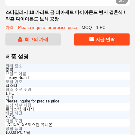
2/3
스타일리시 18 카라트 금 피아제트 다이아몬드 반지 결혼식 /
약혼 다이아몬드 보석 공장
가격：Please inquire for precise price
MOQ：1 PC
최고의 가격
지금 연락
제품 설명
원래 장소
중국
브랜드 이름
Luxury Brand
모델 번호
벨소리
최소 주문 수량
1 PC
가격
Please inquire for precise price
포장 세부 사항
플라스틱 패키지
배달 시간
3-7 일
지불 조건
L/C,D/A,D/P,웨스턴 유니온,
공급 능력
10000 PC / 달