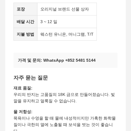
포장
오리지널 브랜드 선물 상자
18 카라트 금 귀걸이
배달 시간
3 ~ 12 일
18K 골드 브로치
지불 방법
웨스턴 유니온, 머니그램, T/T
18K 보석 세트
14K 다이아몬드 팔찌
14카라트 금 반지
가격 및 문의: WhatsApp +852 5481 5144
14CT 금 팔찌
자주 묻는 질문
14K 금으로 칠한 목걸이
재료 품질:
우리의 반지는 고품질의 18K 금으로 만들어졌습니다. 빛
맞춤 플래티넘 보석
깔을 유지하고 얼룩질 수 없습니다.
물 저항성:
목욕이나 수영을 할 때 물에 내성적이지만 가혹한 화학물
질이나 극한의 열에 노출될 때 보석을 벗는 것이 좋습니