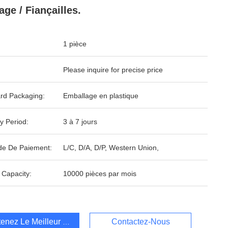
age / Fiançailles.
1 pièce
Please inquire for precise price
rd Packaging:
Emballage en plastique
y Period:
3 à 7 jours
e De Paiement:
L/C, D/A, D/P, Western Union,
 Capacity:
10000 pièces par mois
enez Le Meilleur Prix
Contactez-Nous