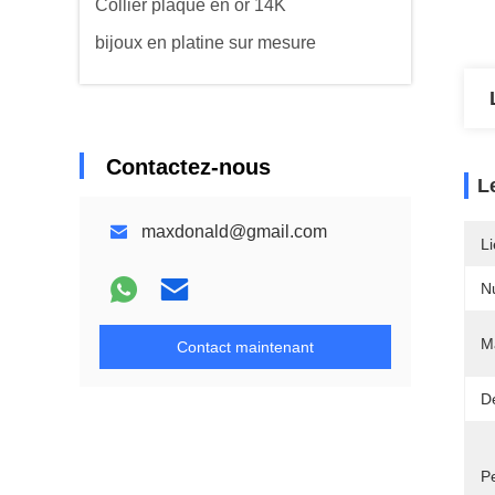
Collier plaqué en or 14K
bijoux en platine sur mesure
Contactez-nous
L
maxdonald@gmail.com
Li
N
Ma
Contact maintenant
De
P