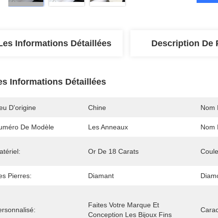
Les Informations Détaillées
Description De 
es Informations Détaillées
eu D'origine
Chine
Nom 
uméro De Modèle
Les Anneaux
Nom D
tériel:
Or De 18 Carats
Coule
s Pierres:
Diamant
Diamo
Faites Votre Marque Et 
ersonnalisé:
Carac
Conception Les Bijoux Fins