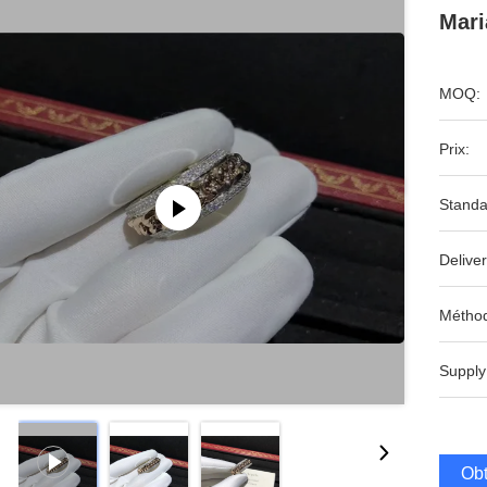
Mari
MOQ:
Prix:
Standa
Deliver
Méthod
Supply
Obt