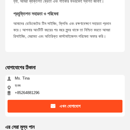
হ্যাঁ, আমরা ব্যক্তিগত ক্রেতা এবং পাইকার উভয়কেই স্বাগত জানাই।
প্রযুক্তিগত সহায়তা ও পরিষেবা
আমাদের ডেডিকেটেড টিম সাইজিং, ক্লিনিং এবং রক্ষণাবেক্ষণে সহায়তা প্রদান
করে। আপনার আংটিটি বছরের পর বছর সুন্দর থাকে তা নিশ্চিত করতে আমরা
রিসাইজিং, মেরামত এবং অতিরিক্ত কাস্টমাইজেশন পরিষেবা অফার করি।
যোগাযোগের ঠিকানা
Ms. Tina
হংকং
+85264881296
এখন যোগাযোগ
এর সেরা মূল্য পান