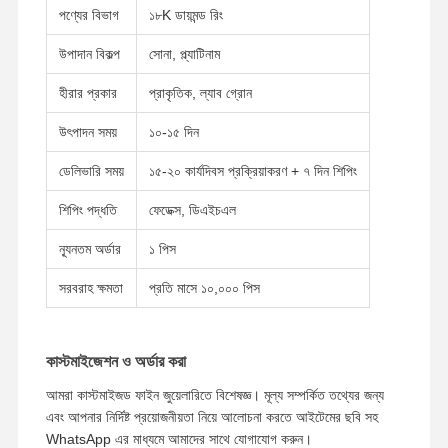
পণ্যের বিভাগ
১৮K ডায়মন্ড রিং
১৮ ক্যারেট সোনার কানের দুল
উপাদান বিকল্প
সোনা, প্ল্যাটিনাম
১৮ কিলোগ্রাম সোনার ব্রাশ
হীরার প্রকার
প্রাকৃতিক, ল্যাব গ্রোন
১৮ কিলোমিটার জুয়েলারী সেট
উৎপাদন সময়
১০-১৫ দিন
১৪ কে ডায়মন্ড ব্রেসলেট
ডেলিভারি সময়
১৫-২০ কার্যদিবস প্রক্রিয়াকরণ + ৭ দিন শিপিং
১৪ ক্যারেট সোনার রিং
শিপিং পদ্ধতি
ফেডেক্স, ডিএইচএল
14CT সোনার কব্জি
ন্যূনতম অর্ডার
১ পিস
১৪ কিলোগ্রাম সোনার মালা
সরবরাহ ক্ষমতা
প্রতি মাসে ১০,০০০ পিস
কাস্টম প্ল্যাটিনাম জুয়েলারী
কাস্টমাইজেশন ও অর্ডার করা
আমরা কাস্টমাইজড ফাইন জুয়েলারিতে বিশেষজ্ঞ। মূল্য সম্পর্কিত তথ্যের জন্য
এবং আপনার নির্দিষ্ট প্রয়োজনীয়তা নিয়ে আলোচনা করতে আইটেমের ছবি সহ
WhatsApp এর মাধ্যমে আমাদের সাথে যোগাযোগ করুন।