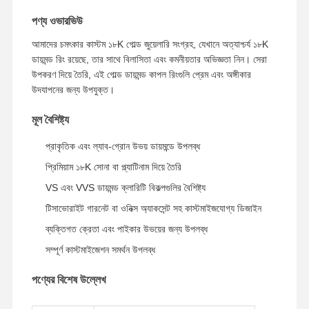
পণ্য ওভারভিউ
কারখানা পরিদর্শন
গুণমান নিয়ন্ত্রণ
আমাদের সাথে
খবর
আমাদের চমৎকার কাস্টম ১৮K গোল্ড জুয়েলারি সংগ্রহ, যেখানে অত্যাশ্চর্য ১৮K
যোগাযোগ
ডায়মন্ড রিং রয়েছে, তার সাথে বিলাসিতা এবং কমনীয়তার অভিজ্ঞতা নিন। সেরা
উপকরণ দিয়ে তৈরি, এই গোল্ড ডায়মন্ড কাপল রিংগুলি প্রেম এবং অঙ্গীকার
উদযাপনের জন্য উপযুক্ত।
মূল বৈশিষ্ট্য
মামলা
ব্লগ
একটি উদ্ধৃতি
অনুরোধ করুন
প্রাকৃতিক এবং ল্যাব-গ্রোন উভয় ডায়মন্ডে উপলব্ধ
প্রিমিয়াম ১৮K সোনা বা প্ল্যাটিনাম দিয়ে তৈরি
১৮ কে ডায়মন্ড রিং
VS এবং VVS ডায়মন্ড ক্লারিটি বিকল্পগুলির বৈশিষ্ট্য
টিসাভোরাইট গারনেট বা ওনিক্স অ্যাকসেন্ট সহ কাস্টমাইজযোগ্য ডিজাইন
১৮ কেটি সোনার আঙ্গুল
ব্যক্তিগত ক্রেতা এবং পাইকার উভয়ের জন্য উপলব্ধ
১৮ কিলোগ্রামের আস্তরণের নেকলেস
সম্পূর্ণ কাস্টমাইজেশন সমর্থন উপলব্ধ
১৮ কিলোগ্রাম সোনার আঙুল
পণ্যের বিশেষ উল্লেখ
ডায়মন্ড ওয়াচ ব্রেসলেট