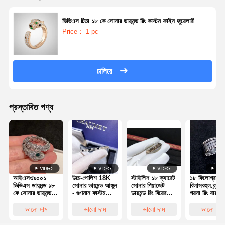
ভিভিএস চিতা ১৮ কে সোনার ডায়মন্ড রিং কাস্টম ফাইন জুয়েলারী
Price： 1 pc
চালিয়ে
প্রস্তাবিত পণ্য
আইএসও৯০০১
উচ্চ-পোলিশ 18K
স্টাইলিশ ১৮ ক্যারেট
১৮ কিলোগ্রাম স্ব
ভিভিএস ডায়মন্ড ১৮
সোনার ডায়মন্ড আঙ্গুল
সোনার পিয়াজেট
বিলাসবহুল ব্র্যান্ড
কে সোনার ডায়মন্ড
- গুণমান কাস্টম
ডায়মন্ড রিং বিয়ের
গয়না রিং যার মধ
রিং বিলাসবহুল গয়না
জুয়েলারী
জন্য / এনগেজমেন্টের
১৮ কিলোগ্রাম স
জন্য
স্বর্ণের দুটি লুপ 
ভালো দাম
ভালো দাম
ভালো দাম
ভালো দাম
একটি কালো সির
স্পাইরাল রয়েছ