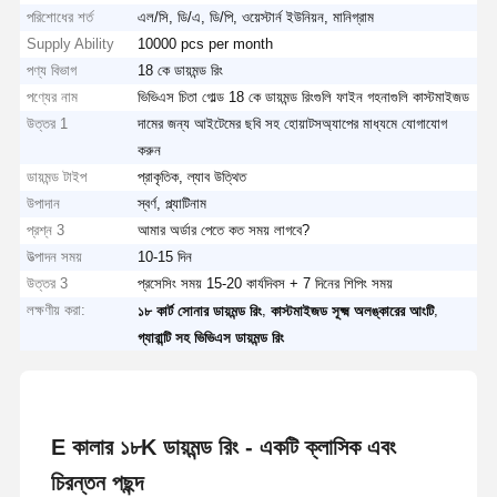
পরিশোধের শর্ত
এল/সি, ডি/এ, ডি/পি, ওয়েস্টার্ন ইউনিয়ন, মানিগ্রাম
Supply Ability
10000 pcs per month
পণ্য বিভাগ
18 কে ডায়মন্ড রিং
পণ্যের নাম
ভিভিএস চিতা গোল্ড 18 কে ডায়মন্ড রিংগুলি ফাইন গহনাগুলি কাস্টমাইজড
উত্তর 1
দামের জন্য আইটেমের ছবি সহ হোয়াটসঅ্যাপের মাধ্যমে যোগাযোগ
করুন
ডায়মন্ড টাইপ
প্রাকৃতিক, ল্যাব উত্থিত
উপাদান
স্বর্ণ, প্ল্যাটিনাম
প্রশ্ন 3
আমার অর্ডার পেতে কত সময় লাগবে?
উত্পাদন সময়
10-15 দিন
উত্তর 3
প্রসেসিং সময় 15-20 কার্যদিবস + 7 দিনের শিপিং সময়
লক্ষণীয় করা:
,
,
১৮ কার্ট সোনার ডায়মন্ড রিং
কাস্টমাইজড সূক্ষ্ম অলঙ্কারের আংটি
গ্যারান্টি সহ ভিভিএস ডায়মন্ড রিং
E কালার ১৮K ডায়মন্ড রিং - একটি ক্লাসিক এবং
চিরন্তন পছন্দ