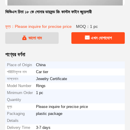
ভিভিএস চিতা ১৮ কে সোনার ডায়মন্ড রিং কাস্টম ফাইন জুয়েলারী
মূল্য：Please inquire for precise price
MOQ：1 pc
ভালো দাম
এখন যোগাযোগ
পণ্যের বর্ণনা
Place of Origin
China
পরিচিতিমুলক নাম
Car tier
সাক্ষ্যদান
Jewelry Certificate
Model Number
Rings
Minimum Order
1 pc
Quantity
মূল্য
Please inquire for precise price
Packaging
plastic package
Details
Delivery Time
3-7 days