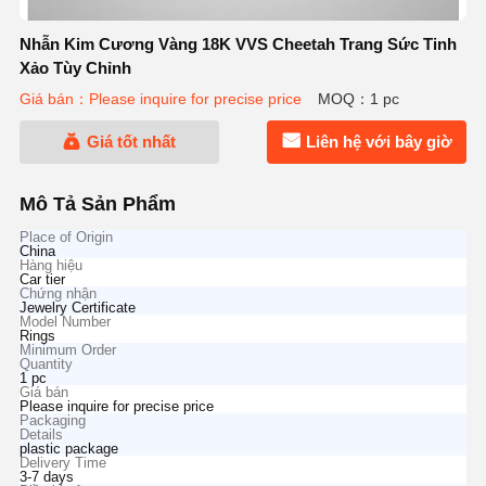
Nhẫn Kim Cương Vàng 18K VVS Cheetah Trang Sức Tinh
Xảo Tùy Chỉnh
Giá bán：Please inquire for precise price
MOQ：1 pc
Giá tốt nhất
Liên hệ với bây giờ
Mô Tả Sản Phẩm
Place of Origin
China
Hàng hiệu
Car tier
Chứng nhận
Jewelry Certificate
Model Number
Rings
Minimum Order
Quantity
1 pc
Giá bán
Please inquire for precise price
Packaging
Details
plastic package
Delivery Time
3-7 days