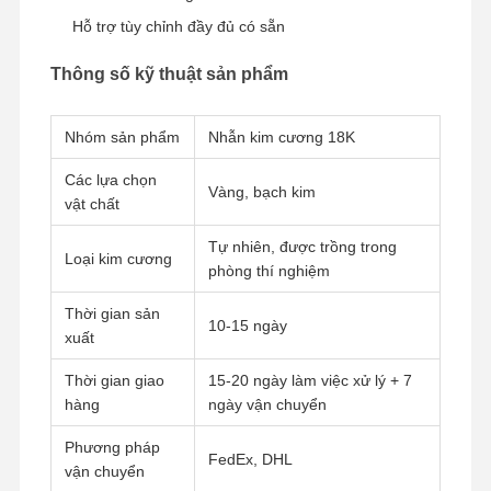
Chiếc vòng đeo tay đồng hồ kim cương
Hỗ trợ tùy chỉnh đầy đủ có sẵn
Vòng tai bằng vàng 18 carat
Thông số kỹ thuật sản phẩm
18K vàng Brooch
Nhóm sản phẩm
Nhẫn kim cương 18K
Bộ đồ trang sức 18K
Các lựa chọn
Vàng, bạch kim
Chiếc vòng tay kim cương 14K
vật chất
Chiếc nhẫn vàng 14 carat
Tự nhiên, được trồng trong
Loại kim cương
phòng thí nghiệm
Chiếc vòng tay bằng vàng 14CT
Thời gian sản
10-15 ngày
Chiếc vòng cổ bằng vàng 14K
xuất
Thời gian giao
15-20 ngày làm việc xử lý + 7
Đồ trang sức bằng bạch kim tùy chỉnh
hàng
ngày vận chuyển
Phương pháp
FedEx, DHL
vận chuyển