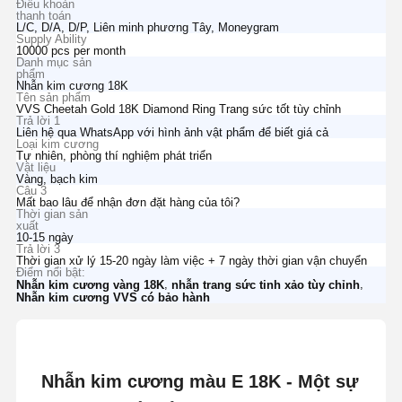
Điều khoản
thanh toán
L/C, D/A, D/P, Liên minh phương Tây, Moneygram
Supply Ability
10000 pcs per month
Danh mục sản
phẩm
Nhẫn kim cương 18K
Tên sản phẩm
VVS Cheetah Gold 18K Diamond Ring Trang sức tốt tùy chỉnh
Trả lời 1
Liên hệ qua WhatsApp với hình ảnh vật phẩm để biết giá cả
Loại kim cương
Tự nhiên, phòng thí nghiệm phát triển
Vật liệu
Vàng, bạch kim
Câu 3
Mất bao lâu để nhận đơn đặt hàng của tôi?
Thời gian sản
xuất
10-15 ngày
Trả lời 3
Thời gian xử lý 15-20 ngày làm việc + 7 ngày thời gian vận chuyển
Điểm nổi bật:
,
,
Nhẫn kim cương vàng 18K
nhẫn trang sức tinh xảo tùy chỉnh
Nhẫn kim cương VVS có bảo hành
Nhẫn kim cương màu E 18K - Một sự