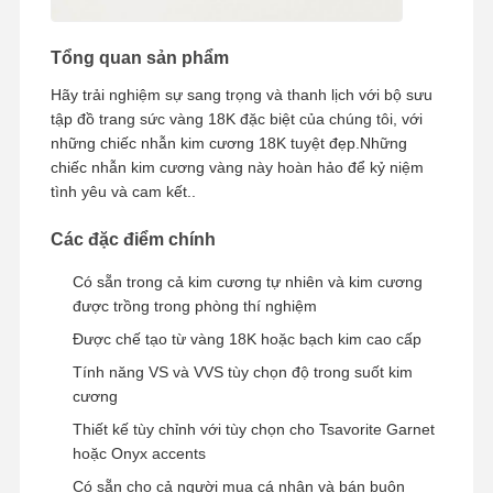
Tổng quan sản phẩm
Chuyến
Kiểm Soát
Liên Hệ Với
Tin Tức
Hãy trải nghiệm sự sang trọng và thanh lịch với bộ sưu
Tham Quan
Chất Lượng
Chúng Tôi
Nhà Máy
tập đồ trang sức vàng 18K đặc biệt của chúng tôi, với
những chiếc nhẫn kim cương 18K tuyệt đẹp.Những
chiếc nhẫn kim cương vàng này hoàn hảo để kỷ niệm
tình yêu và cam kết..
Các đặc điểm chính
Các Vụ Án
Blog
Yêu Cầu Đặt
Giá
Có sẵn trong cả kim cương tự nhiên và kim cương
được trồng trong phòng thí nghiệm
Nhẫn kim cương 18K
Được chế tạo từ vàng 18K hoặc bạch kim cao cấp
Chiếc vòng tay vàng 18KT
Tính năng VS và VVS tùy chọn độ trong suốt kim
cương
Chiếc vòng cổ 18K
Thiết kế tùy chỉnh với tùy chọn cho Tsavorite Garnet
hoặc Onyx accents
Chiếc vòng tay vàng 18K
Có sẵn cho cả người mua cá nhân và bán buôn