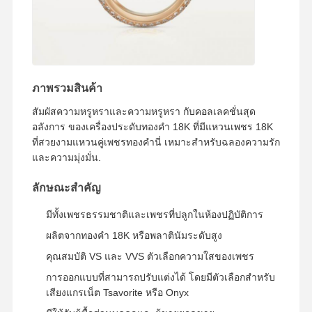
ทัวร์โรงงาน
การควบคุม
ติดต่อเรา
ข่าว
คุณภาพ
ภาพรวมสินค้า
สัมผัสความหรูหราและความหรูหรา กับคอลเลคชั่นสุด
อลังการ ของเครื่องประดับทองคํา 18K ที่มีแหวนเพชร 18K
ที่สวยงามแหวนคู่เพชรทองคํานี่ เหมาะสําหรับฉลองความรัก
กรณี
บล็อก
ขอทุน
และความมุ่งมั่น.
ลักษณะสําคัญ
แหวนเพชร 18K
มีทั้งเพชรธรรมชาติและเพชรที่ปลูกในห้องปฏิบัติการ
สร้อยข้อมือทอง 18KT
ผลิตจากทองคํา 18K หรือพลาตินัมระดับสูง
สร้อยคอแขวน 18K
คุณสมบัติ VS และ VVS ตัวเลือกความใสของเพชร
สร้อยข้อมือทอง 18K
การออกแบบที่สามารถปรับแต่งได้ โดยมีตัวเลือกสําหรับ
เสียงแกรเน็ต Tsavorite หรือ Onyx
สร้อยข้อมือนาฬิกาเพชร