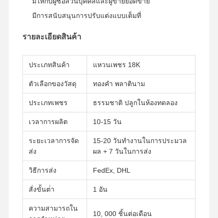
มีให้กับผู้ซื้อส่วนบุคคลและผู้ขายยอดขาย
หูหูทอง 18 คาราท
มีการสนับสนุนการปรับแต่งแบบเต็มที่
โบรชทอง 18K
รายละเอียดสินค้า
ชุดเครื่องประดับ 18K
ประเภทสินค้า
แหวนเพชร 18K
14K ไดมอนด์บังเกิ้ล
ตัวเลือกของวัสดุ
ทองคํา พลาตินาม
แหวนทอง 14 คารา
ประเภทเพชร
ธรรมชาติ ปลูกในห้องทดลอง
สร้อยข้อมือทอง 14CT
เวลาการผลิต
10-15 วัน
สร้อยคอทอง 14K
ระยะเวลาการจัด
15-20 วันทํางานในการประมวล
ส่ง
ผล + 7 วันในการส่ง
เครื่องประดับพลาตินัมตามสั่ง
วิธีการส่ง
FedEx, DHL
สั่งขั้นต่ํา
1 อัน
ความสามารถใน
10, 000 ชิ้นต่อเดือน