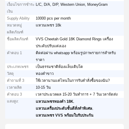
เงื่อนไขการชำระ
L/C, D/A, D/P, Western Union, MoneyGram
เงิน
Supply Ability
10000 pcs per month
หมวดหมู่
แหวนเพชร 18k
ผลิตภัณฑ์
ชื่อผลิตภัณฑ์
VVS Cheetah Gold 18K Diamond Rings เครื่อง
ประดับปรับแต่งเอง
คำตอบ 1
ติดต่อผ่าน whatsapp พร้อมรูปภาพรายการสำหรับ
ราคา
ประเภทเพชร
เป็นธรรมชาติห้องแล็บเติบโต
วัสดุ
ทองคำขาว
คำถามที่ 3
ใช้เวลานานแค่ไหนในการรับคำสั่งซื้อของฉัน?
เวลาผลิต
10-15 วัน
คำตอบ 3
เวลาประมวลผล 15-20 วันทำการ + 7 วันเวลาจัดส่ง
แสงสูง:
,
แหวนเพชรทองคำ 18K
,
แหวนเครื่องประดับชั้นดีสั่งทำพิเศษ
แหวนเพชร VVS พร้อมใบรับประกัน