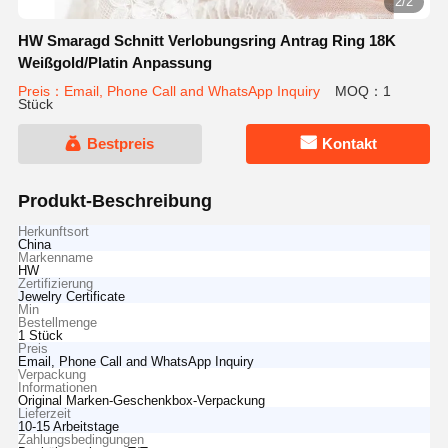
2/2
HW Smaragd Schnitt Verlobungsring Antrag Ring 18K
Weißgold/Platin Anpassung
Preis：Email, Phone Call and WhatsApp Inquiry
MOQ：1
Stück
Bestpreis
Kontakt
Produkt-Beschreibung
Herkunftsort
China
Markenname
HW
Zertifizierung
Jewelry Certificate
Min
Bestellmenge
1 Stück
Preis
Email, Phone Call and WhatsApp Inquiry
Verpackung
Informationen
Original Marken-Geschenkbox-Verpackung
Lieferzeit
10-15 Arbeitstage
Zahlungsbedingungen