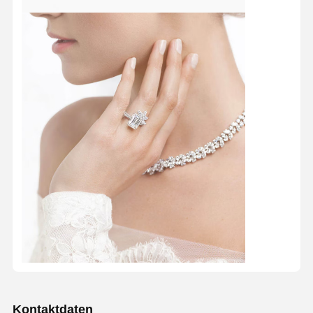
18 Karat Gold-Ohrringe
18K Gold Brosche
18K Schmuckstücke
14K Diamant-Armband
14 Karat Goldring
14CT-Gold-Armband
14K-Goldplattierte Halskette
Platin-Schmuck auf Maß
Kontaktdaten