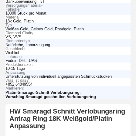
Banküberweisung; T/T
Versorgungsmaterial-
Fähigkeit
10000 Stück pro Monat
Material
18k Gold, Platin
Typ
Weißes Gold, Gelbes Gold, Roségold, Platin
Diamond Clarity
VS, VVS
Diamantentyp
Natürliche, Laborzeugung
Geschlecht
Weiblich
Lieferung
Fedex, DHL, UPS
Produktionszeit
10-15 Tage
Anpassung
Unterstützung von individuell angepassten Schmuckstücken
Was ist das?
+852 64849554
Markieren:
,
Platin-Smaragd-Schnitt Verlobungsring
Vorschlag Smaragd geschnitten Verlobungsring
HW Smaragd Schnitt Verlobungsring
Antrag Ring 18K Weißgold/Platin
Anpassung