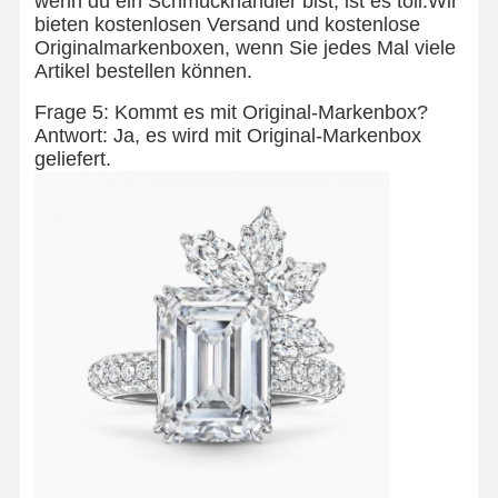
wenn du ein Schmuckhändler bist, ist es toll.Wir
bieten kostenlosen Versand und kostenlose
Originalmarkenboxen, wenn Sie jedes Mal viele
Werksbesicht
Qualitätskont
Kontakt Mit
Neuigkeiten
Artikel bestellen können.
Igung
Rolle
Uns
Frage 5: Kommt es mit Original-Markenbox?
Antwort: Ja, es wird mit Original-Markenbox
geliefert.
Rechtssache
Blog
Bitte Um Ein
N
Angebot
18K Diamantringe
18KT-Gold-Armband
18K Anhänger Halskette
18K-Gold-Armbänder
Diamant Uhren Armband