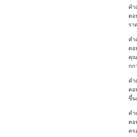
คํา
ตอบ
ราค
คํา
ตอบ
คุณ
กกา
คํา
ตอบ
ขึ้
คํา
ตอบ
ครอ