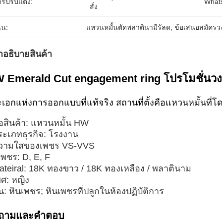
ารปรับแต่ง:
What
สั่ง
้น:
แหวนหมั้นตัดพลาตินามีรัลด
, 
ข้อเสนอสมัครว
ําอธิบายสินค้า
 Emerald Cut engagement ring โปรโมชั่นวงแ
เอกแห่งการออกแบบที่แท้จริง สถานที่ตั้งคือแหวนหมั้นที่โ
ื่อสินค้า: แหวนหมั้น HW
ระเภทธุรกิจ: โรงงาน
วามใสของเพชร VS-VVS
เพชร: D, E, F
ateiral: 18K ทองขาว / 18K ทองเหลือง / พลาตินาม
พศ: หญิง
น: หินเพชร; หินเพชรที่ปลูกในห้องปฏิบัติการ
าถามและคําตอบ