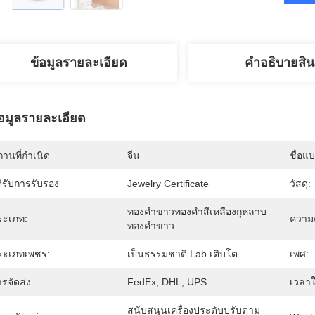
ข้อมูลรายละเอียด
คําอธิบายสิน
้อมูลรายละเอียด
านที่กำเนิด
จีน
ชื่อแ
้รับการรับรอง
Jewelry Certificate
วัสดุ:
ทองคำขาวทองคำสีเหลืองกุหลาบ
ระเภท:
ความ
ทองคำขาว
ระเภทเพชร:
เป็นธรรมชาติ Lab เติบโต
เพศ:
รจัดส่ง:
FedEx, DHL, UPS
เวลา
สนับสนุนเครื่องประดับปรับตาม