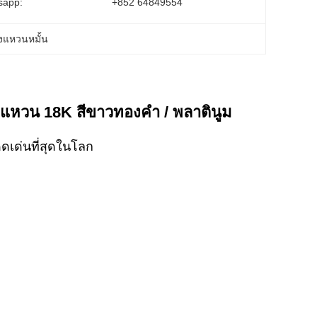
sapp:
+852 64849554
งแหวนหมั้น
หวน 18K สีขาวทองคํา / พลาตินูม
ดดเด่นที่สุดในโลก