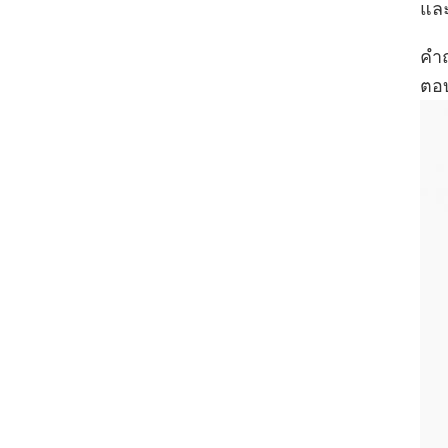
และ
คํา
ตอบ