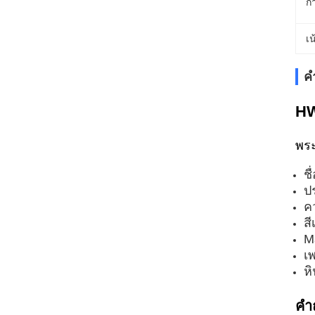
ก
เน
ค
HW
พระ
ช
ป
ค
สี
M
เ
หิ
คํ