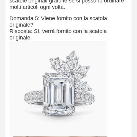
scatole originali gratuite se si possono ordinare
molti articoli ogni volta.
Domanda 5: Viene fornito con la scatola
Visita Della
Controllo
Contattaci
Notizie
Fabbrica
Della Qualità
originale?
Risposta: Sì, verrà fornito con la scatola
originale.
Casi
Blog
Chiedi Un
Preventivo
Anelli di diamanti da 18K
Braccialetto in oro 18KT
Collare per ciondolo da 18K
Braccialetti d'oro da 18K
Braccialetto di orologio di diamante