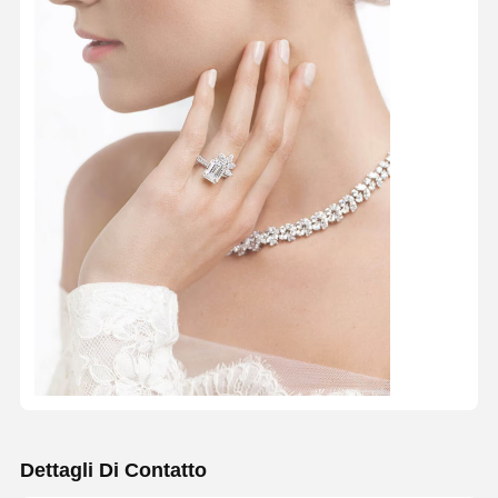
Orecchini d'oro da 18 carati
Brocca in oro da 18K
Set di gioielli da 18K
14K Diamond Bangle
Anello d' oro da 14 carati
14CT Braccialetto in oro
Colletto placcato in oro 14K
Gioielli di platino personalizzati
Dettagli Di Contatto