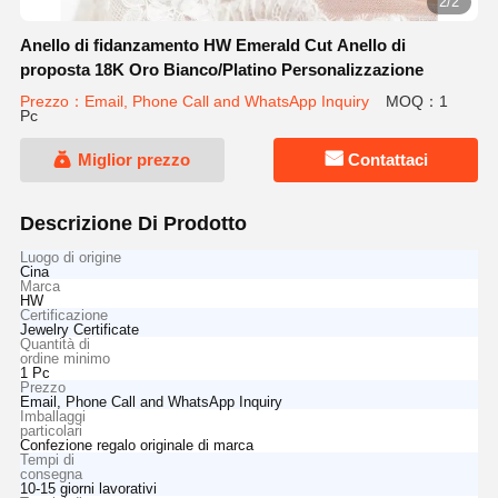
2/2
Anello di fidanzamento HW Emerald Cut Anello di
proposta 18K Oro Bianco/Platino Personalizzazione
Prezzo：Email, Phone Call and WhatsApp Inquiry
MOQ：1
Pc
Miglior prezzo
Contattaci
Descrizione Di Prodotto
Luogo di origine
Cina
Marca
HW
Certificazione
Jewelry Certificate
Quantità di
ordine minimo
1 Pc
Prezzo
Email, Phone Call and WhatsApp Inquiry
Imballaggi
particolari
Confezione regalo originale di marca
Tempi di
consegna
10-15 giorni lavorativi