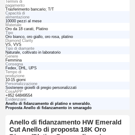
Termini di
pagamento
Trasferimento bancario; T/T
Capacità di
alimentazione
10000 pezzi al mese
Materiale
Oro da 18 carati, Platino
Tipo
Oro bianco, oro giallo, oro rosa, platino
Diamond Clarity
VS, VVS
Tipo di diamante
Naturale, coltivato in laboratorio
Genere
Femmina
Consegna
Fedex, DHL, UPS
Tempo di
produzione
10-15 giorni
Personalizzazione
Sostenere gioielli di pregio personalizzati
CosaAPP
+852 64849554
Evidenziare:
,
Anello di fidanzamento di platino e smeraldo
Proposta Anello di fidanzamento in smaragdo
Anello di fidanzamento HW Emerald
Cut Anello di proposta 18K Oro