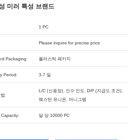
성 미러 특성 브랜드
1 PC
Please inquire for precise price
rd Packaging:
플라스틱 패키지
y Period:
3-7 일
L/C (신용장), 인수 인도, D/P (지급도 조건),
법:
웨스턴 유니온, 머니그램
 Capacity:
달 당 10000 PC