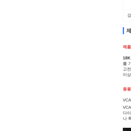
강
제
제품
18
를 
고전
이상
응용
VC
VC
다이
나 