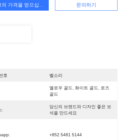
고의 가격을 얻으십시오
문의하기
번호
벨소리
옐로우 골드, 화이트 골드, 로즈 
골드
당신의 브랜드와 디자인 좋은 보
:
석을 만드세요
sapp:
+852 5481 5144