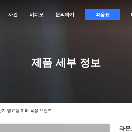
사건
비디오
문의하기
따옴표
제품 세부 정보
반지 명료성 미러 특성 브랜드
라운