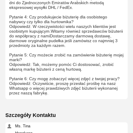
dni do Zjednoczonych Emiratów Arabskich metodą
18 karatowe złote kolczyki
ekspresowej wysyłki DHL / FedEx.
Pytanie 4: Czy produkujecie biżuterię dla osobistego
18K złota broszka
nabywcy czy tylko dla hurtownika?
Odpowiedź: W rzeczywistości wielu naszych klientów jest
osobistym kupującym.Witamy również sprzedawców biżuterii
Zestaw biżuterii 18K
do współpracy z namiDostarczamy darmową dostawę,
darmowe oryginalne pudełka jeśli zamówisz co najmniej 3
14K diamentowy bransolet
przedmioty za każdym razem.
Pytanie 5: Czy możecie zrobić na zamówienie biżuterię mojej
14 karatowy złoty pierścionek
marki?
Odpowiedź: Tak, możemy pomóc Ci dostosować, zrobić
własną markę biżuterii z ceną hurtową.
14CT Złota bransoletka
Pytanie 6: Czy mogę zobaczyć więcej zdjęć z twojej pracy?
Naszyjnik złotego 14K
Odpowiedź: Oczywiście, proszę przesłać prośbę na nasz
Whatsapp o więcej prawdziwych zdjęć biżuterii wykonanej
przez naszą fabrykę.
Biżuteria z platyny na zamówienie
Szczegóły Kontaktu
Ms. Tina