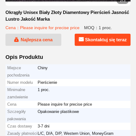
2/3
Okrągły Unisex Biały Złoty Diamentowy Pierścień Jasność
Lustro Jakość Marka
Cena：Please inquire for precise price
MOQ：1 proc.
Najlepsza cena
Skontaktuj się teraz
Opis Produktu
Miejsce
Chiny
pochodzenia
Numer modelu
Pierścienie
Minimalne
1 proc.
zamówienie
Cena
Please inquire for precise price
Szczegóły
Opakowanie plastikowe
pakowania
Czas dostawy
3-7 dni
Zasady płatności
L/C, D/A, D/P, Western Union, MoneyGram