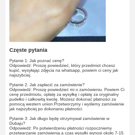
Wycieczka
Kontrola
Skontaktuj
Nowości
Po Fabryce
Jakości
Się Z Nami
Częste pytania
Sprawy
Bloga
Poproś O
Pytanie 1: Jak poznać cenę?
Wycenę
Odpowiedź: Proszę powiedzieć, który przedmiot chcesz
kupić, wysyłając zdjęcia na whatsapp, powiem ci ceny jak
najszybciej.
Pierścienie diamentowe 18K
Pytanie 2: Jak zapłacić za zamówienie?
Odpowiedź: Proszę powiedzieć mi o zamówieniu. Powiem Ci
Złota bransoletka 18KT
cenę przedmiotu, opłatę za wysyłkę i opłatę za oryginalny
pudełko i całkowitą kwotę. Możesz dokonać płatności za
pomocą western union.Przetworzymy i wyślemy zamówienie
Naszyjnik 18K
jak najszybciej po dokonaniu płatności.
18K złoty bransoletki
Pytanie 3: Jak długo będę otrzymywał zamówienie w
Dubaju?
Odpowiedź: Po potwierdzeniu płatności rozpoczniemy
Diamentowa bransoletka z zegarkiem
przetwarzanie zamówienia.a czas wysyłki wynosi około 7-15