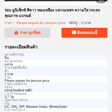
2/3
รอบ ยูนิเซ็กซ์ สีขาว ทองเหลือง แหวนเพชร ความใส กระจก
คุณภาพ แบรนด์
ราคา：Please inquire for precise price
MOQ：1 บาท
ราคาถูกที่สุด
ติดต่อตอนนี้
รายละเอียดสินค้า
สถานที่กำเนิด
จีน
หมายเลขรุ่น
แหวน
จำนวนสั่งซื้อขั้น
ต่ำ
1 บาท
ราคา
Please inquire for precise price
รายละเอียดการ
บรรจุ
บรรจุภัณฑ์พลาสติก
เวลาการส่งมอบ
3-7 วัน
เงื่อนไขการชำระ
เงิน
L/C, D/A, D/P, Western Union, MoneyGram
สามารถในการ