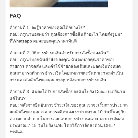
FAQ
ทัวร์โรงงาน
การควบคุม
ติดต่อเรา
ข่าว
คําถามที่ 1: จะรู้ราคาของคุณได้อย่างไร?
คุณภาพ
ตอบ: กรุณาบอกผมว่า คุณต้องการซื้อสินค้าอะไร โดยส่งรูปมา
ที่Whatsapp ผมจะบอกคุณราคาทันที
คําถามที่ 2: วิธีการชําระเงินสําหรับการสั่งซื้อของฉัน?
ตอบ: กรุณาบอกฉันคําสั่งของคุณ ฉันจะบอกคุณราคาของ
กรณี
บล็อก
ขอทุน
รายการ ค่าจัดส่ง และค่าใช้จ่ายกล่องเดิมและยอดเงินทั้งหมด
คุณสามารถทําการชําระเงินโดยสหภาพตะวันตกเราจะดําเนิน
การและส่งคําสั่งของคุณ asap หลังจากการชําระเงิน.
แหวนเพชร 18K
คําถามที่ 3: ฉันจะได้รับการสั่งซื้อของฉันไปยัง Dubai ยูเออีนาน
สร้อยข้อมือทอง 18KT
แค่ไหน?
ตอบ: หลังจากยืนยันการชําระเงินของคุณ เราจะเริ่มการประมวล
สร้อยคอแขวน 18K
ผลคําสั่งของคุณ เวลาการผลิตของเราประมาณ 10 วันขึ้นอยู่กับ
ความยากลําบากในการออกแบบการทํางานและเวลาการจัดส่ง
สร้อยข้อมือทอง 18K
ประมาณ 7-15 วันไปยัง UAE โดยวิธีการจัดส่งด่วน DHL /
FedEx.
สร้อยข้อมือนาฬิกาเพชร