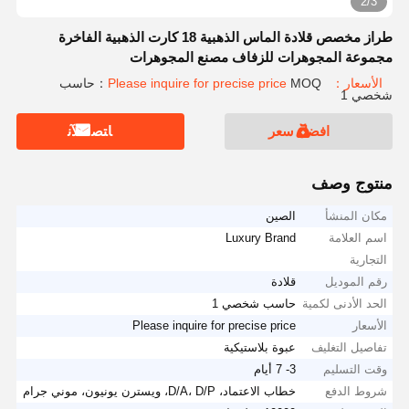
2/3
طراز مخصص قلادة الماس الذهبية 18 كارت الذهبية الفاخرة
مجموعة المجوهرات للزفاف مصنع المجوهرات
الأسعار：Please inquire for precise price
MOQ：حاسب
شخصي 1
افضل سعر
ﺎﺘﺼﻟ ﺍﻶﻧ
منتوج وصف
مكان المنشأ
الصين
اسم العلامة
Luxury Brand
التجارية
رقم الموديل
قلادة
الحد الأدنى لكمية
حاسب شخصي 1
الأسعار
Please inquire for precise price
تفاصيل التغليف
عبوة بلاستيكية
وقت التسليم
3- 7 أيام
شروط الدفع
خطاب الاعتماد، D/A، D/P، ويسترن يونيون، موني جرام