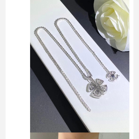
المنزل
المنتجات
فيديوهات
حولنا