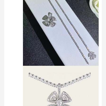
أقراط ذهبية 18 قيراط
بروشة ذهبية 18 كارت
مجموعة مجوهرات 18K
14K الماسية أساور
حلقة ذهبية من 14 قيراط
أساور ذهبية 14CT
القلادة المصفاة بالذهب 14 كارت
مجوهرات بلاتينية مخصصة