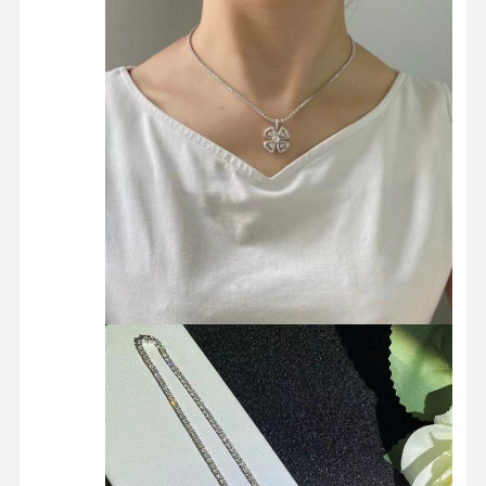
جولة في
مراقبة الجودة
اتصل بنا
أخبار
المصنع
القضايا
مدونة
اطلب اقتباس
حلقات الماس 18K
أساور ذهبية 18 كيلو
قلادة 18 كارت
أساور ذهبية 18 كارت
سوار الساعة الماسية