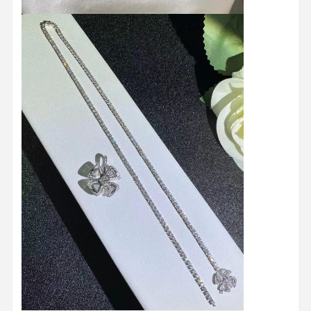
Orecchini d'oro da 18 carati
Brocca in oro da 18K
Set di gioielli da 18K
14K Diamond Bangle
Anello d' oro da 14 carati
14CT Braccialetto in oro
Colletto placcato in oro 14K
Gioielli di platino personalizzati