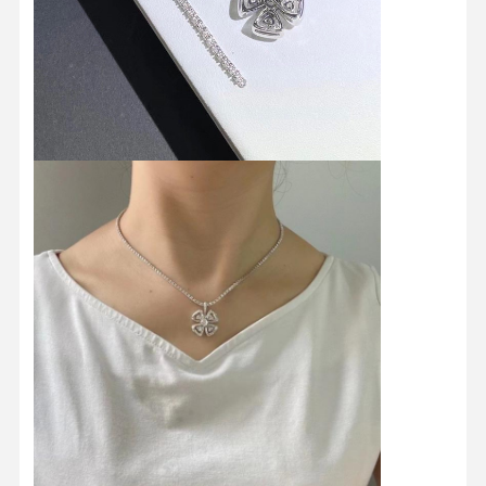
Visita Della
Controllo
Contattaci
Notizie
Fabbrica
Della Qualità
Casi
Blog
Chiedi Un
Preventivo
Anelli di diamanti da 18K
Braccialetto in oro 18KT
Collare per ciondolo da 18K
Braccialetti d'oro da 18K
Braccialetto di orologio di diamante