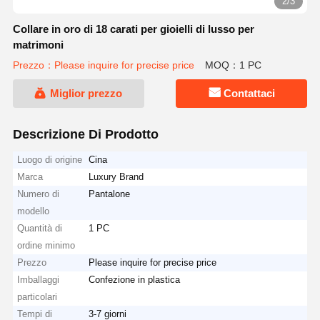
2/3
Collare in oro di 18 carati per gioielli di lusso per
matrimoni
Prezzo：Please inquire for precise price
MOQ：1 PC
Miglior prezzo
Contattaci
Descrizione Di Prodotto
Luogo di origine
Cina
Marca
Luxury Brand
Numero di
Pantalone
modello
Quantità di
1 PC
ordine minimo
Prezzo
Please inquire for precise price
Imballaggi
Confezione in plastica
particolari
Tempi di
3-7 giorni