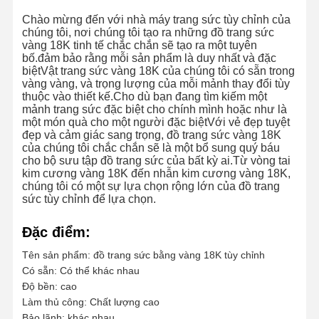
Chào mừng đến với nhà máy trang sức tùy chỉnh của
chúng tôi, nơi chúng tôi tạo ra những đồ trang sức
vàng 18K tinh tế chắc chắn sẽ tạo ra một tuyên
bố.đảm bảo rằng mỗi sản phẩm là duy nhất và đặc
biệtVật trang sức vàng 18K của chúng tôi có sẵn trong
vàng vàng, và trọng lượng của mỗi mảnh thay đổi tùy
thuộc vào thiết kế.Cho dù bạn đang tìm kiếm một
mảnh trang sức đặc biệt cho chính mình hoặc như là
một món quà cho một người đặc biệtVới vẻ đẹp tuyệt
đẹp và cảm giác sang trọng, đồ trang sức vàng 18K
của chúng tôi chắc chắn sẽ là một bổ sung quý báu
cho bộ sưu tập đồ trang sức của bất kỳ ai.Từ vòng tai
kim cương vàng 18K đến nhẫn kim cương vàng 18K,
chúng tôi có một sự lựa chọn rộng lớn của đồ trang
sức tùy chỉnh để lựa chọn.
Đặc điểm:
Tên sản phẩm: đồ trang sức bằng vàng 18K tùy chỉnh
Có sẵn: Có thể khác nhau
Độ bền: cao
Làm thủ công: Chất lượng cao
Bảo lãnh: khác nhau