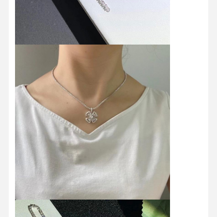
Chuyến
Kiểm Soát
Liên Hệ Với
Tin Tức
Tham Quan
Chất Lượng
Chúng Tôi
Nhà Máy
Các Vụ Án
Blog
Yêu Cầu Đặt
Giá
Nhẫn kim cương 18K
Chiếc vòng tay vàng 18KT
Chiếc vòng cổ 18K
Chiếc vòng tay vàng 18K