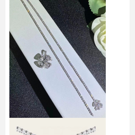
Chiếc vòng đeo tay đồng hồ kim cương
Vòng tai bằng vàng 18 carat
18K vàng Brooch
Bộ đồ trang sức 18K
Chiếc vòng tay kim cương 14K
Chiếc nhẫn vàng 14 carat
Chiếc vòng tay bằng vàng 14CT
Chiếc vòng cổ bằng vàng 14K
Đồ trang sức bằng bạch kim tùy chỉnh