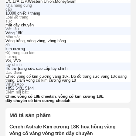
L/C,D/A,D/P,Western Union,MoneyGram
Khả năng cung
cấp
10000 chiếc / tháng
Loại đồ trang
sức
mặt dây chuyền
Vật liệu
Vàng 18K
Màu sắc
Vàng trắng, vàng vàng, vàng hồng
đá
kim cương
Độ trong của kim
cương
VS, VVS
tùy chỉnh
Hỗ trợ trang sức cao cấp tùy chỉnh
Đặc điểm
Chiếc vòng cổ kim cương vàng 18k, Bộ đồ trang sức vàng 18k sang
trọng, Đám vòng cổ kim cương vàng 18
WhatsApp
+852 5481 5144
Điểm nổi bật:
,
,
Chiếc vòng cổ 18k cheetah
vòng cổ kim cương 18k
dây chuyền cổ kim cương cheetah
Mô tả sản phẩm
Cerchi Astrale Kim cương 18K hoa hồng vàng
vòng cổ vàng vòng tròn dây chuyền