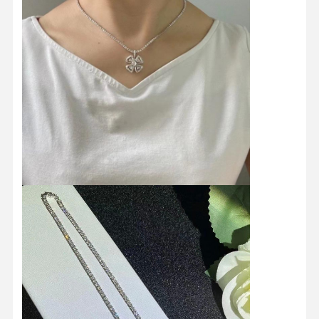
कारखाने का दौरा
गुणवत्ता नियंत्रण
हमसे संपर्क करें
समाचार
मामले
ब्लॉग
उद्धरण मांगें
18K हीरे के छल्ले
18 केटी स्वर्ण कंगन
18K लटकन हार
18K स्वर्ण कंगन
हीरा घड़ी कंगन
18 कैरेट सोने की बालियां