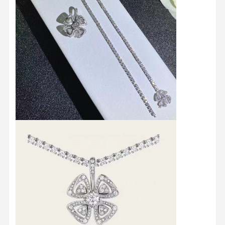
18K सोने का ब्रश
18K आभूषण सेट
14K डायमंड बंगला
14 कैरेट सोने की अंगूठी
14CT स्वर्ण कंगन
14K सोने से मढ़वा हुआ हार
अनुकूलित प्लैटिनम आभूषण