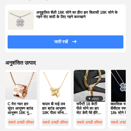
अनुकूलित शैली 18K सोने का हीरा हार विलासी 18K सोने के
गहने सेट शादी के लिए गहने कारखाने
जारी रखें
अनुशंसित उत्पाद
C मेरा प्यार हार
चाउम बी माई लव
सर्पेन्टी 18 केटी
क्लासिक स्टाइ
सुंदर आभूषण ब्रांड
हार ब्रांड आभूषण
पीले सोने का हार
वीवीएस स्पष्टता
आभूषण 18K गुलाब
18K पीला सोना
सेट डेमी पेवे हीरे
18k सोने के ग
सोने आभूषण
आभूषण अनुकूलन
और काले गोमेद
सेट शीर्ष निर्मा
अनुकूलन
आंखों के साथ 18
से लक्जरी टुकड़
सबसे अच्छी कीमत
सबसे अच्छी कीमत
सबसे अच्छी कीमत
सबसे अच्छी 
केटी सोने का उच्च
साथ
आभूषण