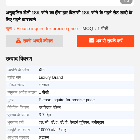
2/3
अनुकूलित शैली 18K सोने का हीरा हार विलासी 18K सोने के गहने सेट शादी के
लिए गहने कारखाने
मूल्य：Please inquire for precise price
MOQ：1 पीसी
सबसे अच्छी कीमत
अब से संपर्क करें
उत्पाद विवरण
उत्पत्ति के प्लेस
चीन
ब्रांड नाम
Luxury Brand
मॉडल संख्या
लटकन
न्यूनतम आदेश मात्रा
1 पीसी
मूल्य
Please inquire for precise price
पैकेजिंग विवरण
प्लास्टिक पैकेज
प्रसव के समय
3-7 दिन
भुगतान शर्तें
एल/सी, डी/ए, डी/पी, वेस्टर्न यूनियन, मनीग्राम
आपूर्ति की क्षमता
10000 पीसी / माह
आभूषण प्रकार
लटकन