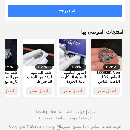
استمر
المنتجات الموصى بها
ISO9001 Vvs
أساور الماسية
حلقة ألماسية
حلقة مجوهر
الماس 18K
الذهبية 18 كارت
أنيقة من الذهب
من
الذهب الماس
عالية الجودة
18 قيراط
كارت مع حل
حلقة
المجوهرات
للزفاف
من الذهب
المجوهرات
المخصصة
الأبيض ودوا
افضل سعر
افضل سعر
افضل سعر
افضل سع
الفاخرة
سيراميكية
سوداء
منزل
حول نا
اتصل بنا
Desktop Site
خريطة الموقع
سياسة الخصوصية
جودة
حلقات الماس 18K
مصنع الصين.Copyright © 2025 zhi xiang. All