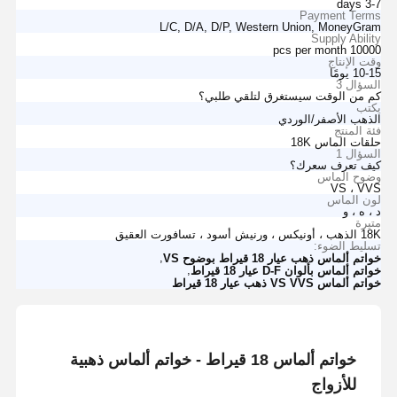
3-7 days
Payment Terms
L/C, D/A, D/P, Western Union, MoneyGram
Supply Ability
10000 pcs per month
وقت الإنتاج
10-15 يومًا
السؤال 3
كم من الوقت سيستغرق لتلقي طلبي؟
يكتب
الذهب الأصفر/الوردي
فئة المنتج
حلقات الماس 18K
السؤال 1
كيف تعرف سعرك؟
وضوح الماس
VS ، VVS
لون الماس
د ، ه ، و
متيرة
18K الذهب ، أونيكس ، ورنيش أسود ، تسافورت العقيق
تسليط الضوء:
,
خواتم ألماس ذهب عيار 18 قيراط بوضوح VS
,
خواتم ألماس بألوان D-F عيار 18 قيراط
خواتم ألماس VS VVS ذهب عيار 18 قيراط
خواتم ألماس 18 قيراط - خواتم ألماس ذهبية
للأزواج