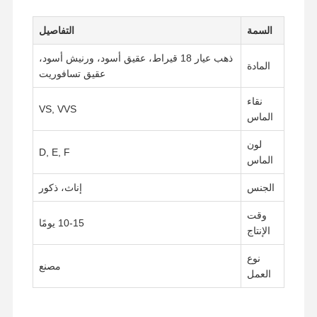
السمة
التفاصيل
ذهب عيار 18 قيراط، عقيق أسود، ورنيش أسود،
المادة
عقيق تسافوريت
نقاء
VS, VVS
الماس
لون
D, E, F
الماس
الجنس
إناث، ذكور
وقت
10-15 يومًا
الإنتاج
نوع
مصنع
العمل
المنزل
المنتجات
فيديوهات
حولنا