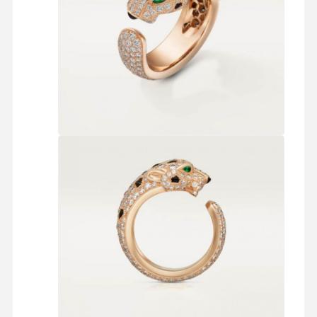
أقراط ذهبية 18 قيراط
بروشة ذهبية 18 كارت
مجموعة مجوهرات 18K
14K الماسية أساور
حلقة ذهبية من 14 قيراط
أساور ذهبية 14CT
القلادة المصفاة بالذهب 14 كارت
مجوهرات بلاتينية مخصصة