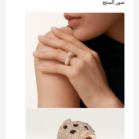
صور المنتج
جولة في
مراقبة الجودة
اتصل بنا
أخبار
المصنع
القضايا
مدونة
اطلب اقتباس
حلقات الماس 18K
أساور ذهبية 18 كيلو
قلادة 18 كارت
أساور ذهبية 18 كارت
سوار الساعة الماسية