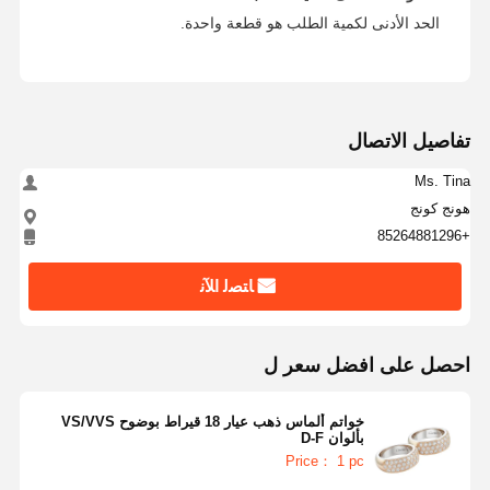
الحد الأدنى لكمية الطلب هو قطعة واحدة.
تفاصيل الاتصال
Ms. Tina
هونج كونج
+85264881296
ﺎﺘﺼﻟ ﺍﻶﻧ
احصل على افضل سعر ل
خواتم ألماس ذهب عيار 18 قيراط بوضوح VS/VVS
بألوان D-F
Price： 1 pc