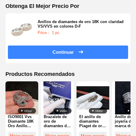
Obtenga El Mejor Precio Por
Anillos de diamantes de oro 18K con claridad
VS/VVS en colores D-F
Price： 1 pc
Continuar
Productos Recomendados
ISO9001 Vvs
Brazalete de
El anillo de
Anillo de
Diamante 18K
oro de
diamantes
joyería de
Oro Anillo
diamantes de
Piaget de oro
marca de l
Diamante
18K de alta
de 18 quilates
de oro de 
Joyería de
calidad
para la boda /
con dos
Mejor precio
Mejor precio
Mejor precio
Mejor pre