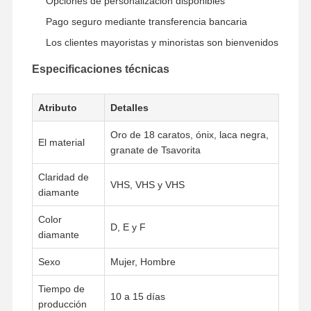
Opciones de personalización disponibles
Pago seguro mediante transferencia bancaria
Los clientes mayoristas y minoristas son bienvenidos
Especificaciones técnicas
Atributo
Detalles
Oro de 18 caratos, ónix, laca negra,
El material
granate de Tsavorita
Claridad de
VHS, VHS y VHS
diamante
Color
D, E y F
diamante
Sexo
Mujer, Hombre
En Casa
Productos
Los Vídeos
Sobre
Nosotros
Tiempo de
10 a 15 días
producción