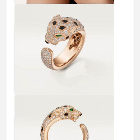
Brazalete de reloj de diamante
Los aretes de oro de 18 quilates
Broche de oro de 18K
Conjunto de joyas de 18K
El brazalete de diamantes de 14K
Anillo de oro de 14 quilates
Brazalete de oro 14CT
Collar Revestido con Oro 14K
Joyería de platino a medida