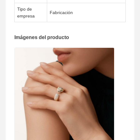
Tipo de
Fabricación
empresa
Recorrido
Control De
Contacta
Noticias
Por La
Calidad
Con
Fábrica
Nosotros
Imágenes del producto
Casos De
El Blog
Solicitar Una
Trabajo
Cita
Anillos de diamantes de 18K
Brazalete de oro de 18KT
Collar de colgante de 18K
Pulseras de oro de 18K