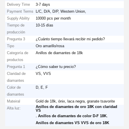
Delivery Time
3-7 days
Payment Terms
L/C, D/A, D/P, Western Union,
Supply Ability
10000 pcs per month
Tiempo de
10-15 días
producción
Pregunta 3
¿Cuánto tiempo llevará recibir mi pedido?
Tipo
Oro amarillo/rosa
Categoría de
Anillos de diamantes de 18k
productos
Pregunta 1
¿Cómo saber tu precio?
Claridad de
VS, VVS
diamantes
Color de
D, E, F
diamantes
Mateiral
Gold de 18k, ónix, laca negra, granate tsavorite
Anillos de diamantes de oro 18K con claridad
Alta luz:
VS
,
,
Anillos de diamantes de color D-F 18K
Anillos de diamantes VS VVS de oro 18K